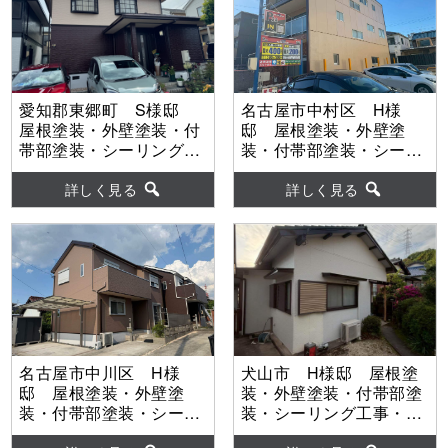
愛知郡東郷町 S様邸
名古屋市中村区 H様
屋根塗装・外壁塗装・付
邸 屋根塗装・外壁塗
帯部塗装・シーリング工
装・付帯部塗装・シーリ
事・ベランダ防水工事
ング工事 【使用塗料】
【使用塗料】屋根：ｸﾞﾗﾝ
屋根：ウルトラSi 外
詳しく見る
詳しく見る
ﾃﾞ無機 外壁：グランデ
壁：ウルトラSi
無機
名古屋市中川区 H様
犬山市 H様邸 屋根塗
邸 屋根塗装・外壁塗
装・外壁塗装・付帯部塗
装・付帯部塗装・シーリ
装・シーリング工事・外
ング工事・防水工事
壁補修工事 【使用塗