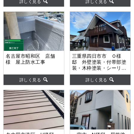
【使用塗料】屋根：ｳﾙﾄﾗ
料】屋根：ｳﾙﾄﾗSi 外
詳しく見る
詳しく見る
Si 外壁：ｳﾙﾄﾗSi
壁：ｳﾙﾄﾗSi
名古屋市昭和区 店舗
三重県四日市市 Ｏ様
様 屋上防水工事
邸 外壁塗装・付帯部塗
装・木枠塗装・シーリン
グ工事・階段補修工事・
給湯器交換工事 【使用
詳しく見る
詳しく見る
塗料】外壁：MUGA zero