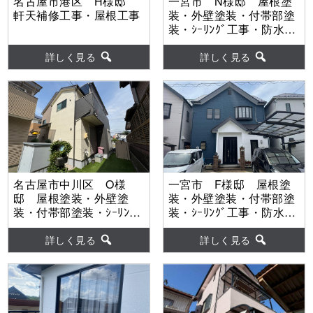
名古屋市港区 H様邸
一宮市 N様邸 屋根塗
軒天補修工事・屋根工事
装・外壁塗装・付帯部塗
装・ｼｰﾘﾝｸﾞ工事・防水工
事 【使用塗料】屋根：
ｽｰﾊﾟｰｾﾗﾝｿﾌｨｱ 外壁：グ
詳しく見る
詳しく見る
ランデ有機HRC
名古屋市中川区 O様
一宮市 F様邸 屋根塗
邸 屋根塗装・外壁塗
装・外壁塗装・付帯部塗
装・付帯部塗装・ｼｰﾘﾝｸﾞ
装・ｼｰﾘﾝｸﾞ工事・防水工
工事・防水工事 【使用
事 【使用塗料】屋根：
塗料】屋根：超低汚染ﾘﾌ
ｽｰﾊﾟｰｾﾗﾝｿﾌｨｱ 外壁：グ
詳しく見る
詳しく見る
ｧｲﾝ500無機-IR 外壁：
ランデ有機HRC
超低汚染ﾘﾌｧｲﾝ弾性
1000MS-IR