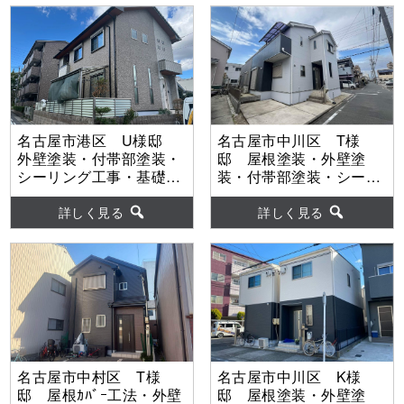
名古屋市港区 U様邸
名古屋市中川区 T様
外壁塗装・付帯部塗装・
邸 屋根塗装・外壁塗
シーリング工事・基礎巾
装・付帯部塗装・シーリ
木塗装・ベランダ防水工
ング工事・ベランダ防水
事 【使用塗料】外壁：
工事 【使用塗料】屋
詳しく見る
詳しく見る
WBアート
根：水性ヤネフレッシュ
Si 外壁：ウルトラSi
名古屋市中村区 T様
名古屋市中川区 K様
邸 屋根ｶﾊﾞｰ工法・外壁
邸 屋根塗装・外壁塗