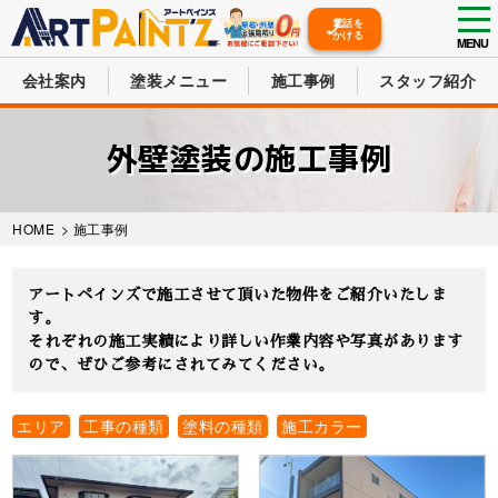
tog
電話を
かける
nav
MENU
会社案内
塗装メニュー
施工事例
スタッフ紹介
Skip
to
外壁塗装の施工事例
main
content
HOME
>
施工事例
アートペインズで施工させて頂いた物件をご紹介いたしま
す。
それぞれの施工実績により詳しい作業内容や写真があります
ので、ぜひご参考にされてみてください。
エリア
工事の種類
塗料の種類
施工カラー