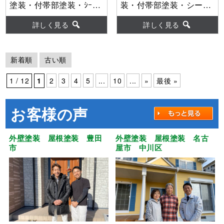
塗装・付帯部塗装・ｼｰﾘﾝ
装・付帯部塗装・シーリ
ｸﾞ工事・防水工事 【使
ング工事・防水工事
用塗料】外壁：超低汚染
【使用塗料】外壁：
詳しく見る
詳しく見る
ﾘﾌｧｲﾝ弾性1000MS-IR
MUGAseven
新着順
古い順
1 / 12
1
2
3
4
5
...
10
...
»
最後 »
お客様の声
外壁塗装 屋根塗装 豊田
外壁塗装 屋根塗装 名古
市
屋市 中川区