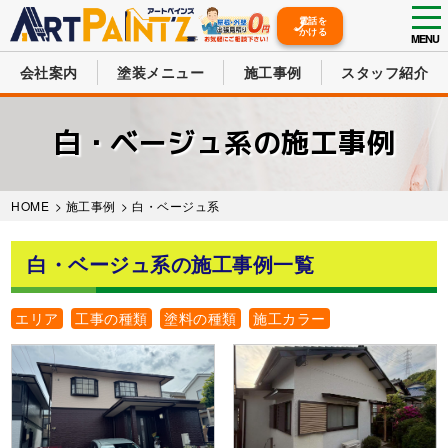
tog
電話を
かける
nav
MENU
会社案内
塗装メニュー
施工事例
スタッフ紹介
Skip
to
白・ベージュ系の施工事例
main
content
HOME
>
施工事例
>
白・ベージュ系
白・ベージュ系の施工事例一覧
エリア
工事の種類
塗料の種類
施工カラー