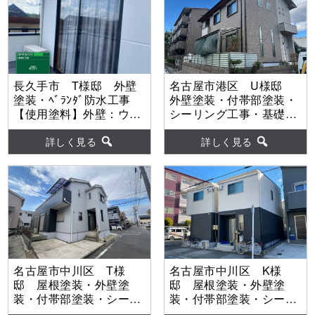
長久手市 T様邸 外壁
名古屋市港区 U様邸
塗装・ﾍﾞﾗﾝﾀﾞ防水工事
外壁塗装・付帯部塗装・
【使用塗料】外壁：ウル
シーリング工事・基礎巾
トラSi
木塗装・ベランダ防水工
事 【使用塗料】外壁：
詳しく見る
詳しく見る
WBアート
名古屋市中川区 T様
名古屋市中川区 K様
邸 屋根塗装・外壁塗
邸 屋根塗装・外壁塗
装・付帯部塗装・シーリ
装・付帯部塗装・シーリ
ング工事・ベランダ防水
ング工事・防水工事