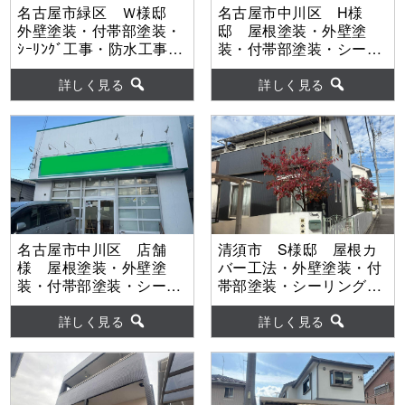
名古屋市緑区 Ｗ様邸
名古屋市中川区 H様
外壁塗装・付帯部塗装・
邸 屋根塗装・外壁塗
ｼｰﾘﾝｸﾞ工事・防水工事・
装・付帯部塗装・シーリ
漆喰工事 【使用塗料】
ング工事 【使用塗料】
外壁：超低汚染リファイ
屋根：ウルトラMUKI
詳しく見る
詳しく見る
ン1000無機-IR
外壁：ウルトラMUKI
名古屋市中川区 店舗
清須市 S様邸 屋根カ
様 屋根塗装・外壁塗
バー工法・外壁塗装・付
装・付帯部塗装・シーリ
帯部塗装・シーリング工
ング工事 【使用塗料】
事・ベランダ防水工事
屋根：ｽｰﾊﾟｰｼｬﾈﾂｻｰﾓSi
【使用塗料】外壁：グラ
詳しく見る
詳しく見る
外壁：超低汚染ﾘﾌｧｲﾝ弾
ンデ
性1000MS-IR