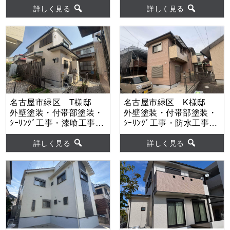
工事 【使用塗料】屋
【使用塗料】外壁：
詳しく見る
詳しく見る
根：水性ヤネフレッシュ
MUGAseven
Si 外壁：ウルトラSi
名古屋市緑区 T様邸
名古屋市緑区 K様邸
外壁塗装・付帯部塗装・
外壁塗装・付帯部塗装・
ｼｰﾘﾝｸﾞ工事・漆喰工事
ｼｰﾘﾝｸﾞ工事・防水工事・
【使用塗料】外壁：ウル
漆喰工事 【使用塗料】
トラMUKI
外壁：超低汚染ﾘﾌｧｲﾝ弾
詳しく見る
詳しく見る
性1000MS-IR