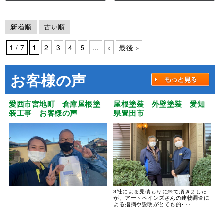
根：ウルトラMUKI 外
壁：ウルトラMUKI
新着順
古い順
1 / 7
1
2
3
4
5
...
»
最後 »
お客様の声
愛西市宮地町 倉庫屋根塗
屋根塗装 外壁塗装 愛知
装工事 お客様の声
県豊田市
3社による見積もりに来て頂きました
が、アートペインズさんの建物調査に
よる指摘や説明がとても的･･･