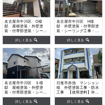
名古屋市中川区 O様
名古屋市中川区 H様
邸 屋根塗装・外壁塗
邸 外壁塗装・付帯部塗
装・付帯部塗装・シーリ
装・シーリング工事・漆
ング工事・ベランダ防水
喰工事・ベランダ防水工
工事 【使用塗料】屋
事 【使用塗料】外壁：
詳しく見る
詳しく見る
根：ｳﾙﾄﾗSi 外壁：ｳﾙﾄﾗ
ウルトラMUKI
Si
名古屋市中川区 Ｓ様
日進市赤池 マンション
邸 屋根塗装・外壁塗
様 外壁塗装工事・防水
装・付帯部塗装・シーリ
工事 【使用塗料】外
ング工事・バルコニー防
壁：シリコンREVO
水工事 【使用塗料】屋
詳しく見る
詳しく見る