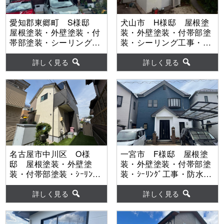
愛知郡東郷町 S様邸
犬山市 H様邸 屋根塗
屋根塗装・外壁塗装・付
装・外壁塗装・付帯部塗
帯部塗装・シーリング工
装・シーリング工事・外
事・ベランダ防水工事
壁補修工事 【使用塗
【使用塗料】屋根：ｸﾞﾗﾝ
料】屋根：ｳﾙﾄﾗSi 外
詳しく見る
詳しく見る
ﾃﾞ無機 外壁：グランデ
壁：ｳﾙﾄﾗSi
無機
名古屋市中川区 O様
一宮市 F様邸 屋根塗
邸 屋根塗装・外壁塗
装・外壁塗装・付帯部塗
装・付帯部塗装・ｼｰﾘﾝｸﾞ
装・ｼｰﾘﾝｸﾞ工事・防水工
工事・防水工事 【使用
事 【使用塗料】屋根：
塗料】屋根：超低汚染ﾘﾌ
ｽｰﾊﾟｰｾﾗﾝｿﾌｨｱ 外壁：グ
詳しく見る
詳しく見る
ｧｲﾝ500無機-IR 外壁：
ランデ有機HRC
超低汚染ﾘﾌｧｲﾝ弾性
1000MS-IR