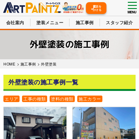
tog
電話を
かける
nav
MENU
会社案内
塗装メニュー
施工事例
スタッフ紹介
Skip
to
外壁塗装の施工事例
main
content
HOME
>
施工事例
>
外壁塗装
外壁塗装の施工事例一覧
エリア
工事の種類
塗料の種類
施工カラー