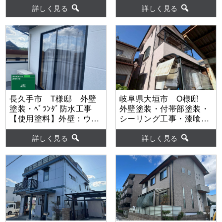
塗料】屋根：超低汚染ﾘﾌ
ｽｰﾊﾟｰｾﾗﾝｿﾌｨｱ 外壁：グ
詳しく見る
詳しく見る
ｧｲﾝ500無機-IR 外壁：
ランデ有機HRC
超低汚染ﾘﾌｧｲﾝ弾性
1000MS-IR
長久手市 T様邸 外壁
岐阜県大垣市 O様邸
塗装・ﾍﾞﾗﾝﾀﾞ防水工事
外壁塗装・付帯部塗装・
【使用塗料】外壁：ウル
シーリング工事・漆喰工
トラSi
事 【使用塗料】外壁：
ウルトラSi
詳しく見る
詳しく見る