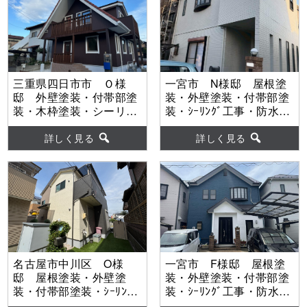
三重県四日市市 Ｏ様
一宮市 N様邸 屋根塗
邸 外壁塗装・付帯部塗
装・外壁塗装・付帯部塗
装・木枠塗装・シーリン
装・ｼｰﾘﾝｸﾞ工事・防水工
グ工事・階段補修工事・
事 【使用塗料】屋根：
給湯器交換工事 【使用
ｽｰﾊﾟｰｾﾗﾝｿﾌｨｱ 外壁：グ
詳しく見る
詳しく見る
塗料】外壁：MUGA zero
ランデ有機HRC
名古屋市中川区 O様
一宮市 F様邸 屋根塗
邸 屋根塗装・外壁塗
装・外壁塗装・付帯部塗
装・付帯部塗装・ｼｰﾘﾝｸﾞ
装・ｼｰﾘﾝｸﾞ工事・防水工
工事・防水工事 【使用
事 【使用塗料】屋根：