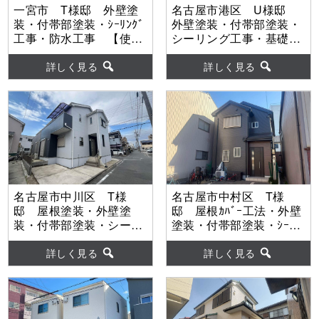
一宮市 T様邸 外壁塗
名古屋市港区 U様邸
装・付帯部塗装・ｼｰﾘﾝｸﾞ
外壁塗装・付帯部塗装・
工事・防水工事 【使用
シーリング工事・基礎巾
塗料】外壁：グランデ有
木塗装・ベランダ防水工
機HRC
事 【使用塗料】外壁：
詳しく見る
詳しく見る
WBアート
名古屋市中川区 T様
名古屋市中村区 T様
邸 屋根塗装・外壁塗
邸 屋根ｶﾊﾞｰ工法・外壁
装・付帯部塗装・シーリ
塗装・付帯部塗装・ｼｰﾘﾝ
ング工事・ベランダ防水
ｸﾞ工事・防水工事 【使
工事 【使用塗料】屋
用塗料】外壁：超低汚染
詳しく見る
詳しく見る
根：水性ヤネフレッシュ
ﾘﾌｧｲﾝ弾性1000MS-IR
Si 外壁：ウルトラSi