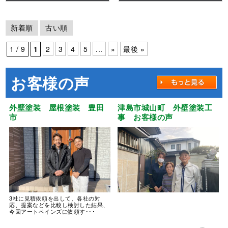
性1000MS-IR
新着順
古い順
1 / 9
1
2
3
4
5
...
»
最後 »
お客様の声
外壁塗装 屋根塗装 豊田
津島市城山町 外壁塗装工
市
事 お客様の声
3社に見積依頼を出して、各社の対
応、提案などを比較し検討した結果、
今回アートペインズに依頼す･･･