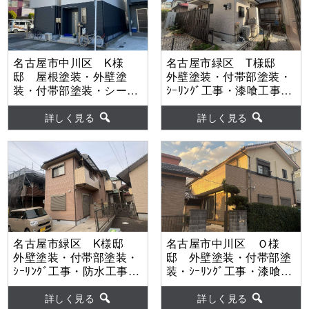
名古屋市中川区 K様
名古屋市緑区 T様邸
邸 屋根塗装・外壁塗
外壁塗装・付帯部塗装・
装・付帯部塗装・シーリ
ｼｰﾘﾝｸﾞ工事・漆喰工事
ング工事・防水工事
【使用塗料】外壁：ウル
【使用塗料】外壁：
トラMUKI
詳しく見る
詳しく見る
MUGAseven
名古屋市緑区 K様邸
名古屋市中川区 Ｏ様
外壁塗装・付帯部塗装・
邸 外壁塗装・付帯部塗
ｼｰﾘﾝｸﾞ工事・防水工事・
装・ｼｰﾘﾝｸﾞ工事・漆喰工
漆喰工事 【使用塗料】
事 【使用塗料】外壁：
外壁：超低汚染ﾘﾌｧｲﾝ弾
ウルトラSi
詳しく見る
詳しく見る