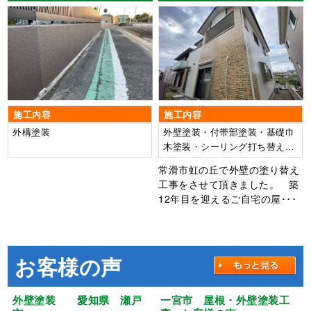
グ工事・FRP防水工事
施工内容
施工内容
外構塗装
外壁塗装・付帯部塗装・基礎巾
木塗装・シーリング打ち替え・
FRP防水工事
常滑市虹の丘で外壁の塗り替え
工事をさせて頂きました。 築
12年目を迎えるご自宅の屋･･･
お客様の声
外壁塗装 愛知県 瀬戸
一宮市 屋根・外壁塗装工