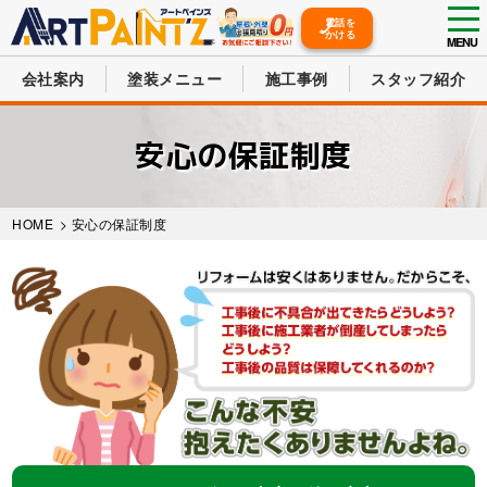
tog
電話を
かける
nav
MENU
会社案内
塗装メニュー
施工事例
スタッフ紹介
Skip
to
安心の保証制度
main
content
HOME
> 安心の保証制度