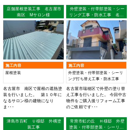
店舗屋根塗装工事 名古屋市
外壁塗装・付帯部塗装・シー
南区 Mサロン様
リング工事・防水工事 名古
屋市瑞穂区 Ｓ様邸
施工内容
施工内容
屋根塗装
外壁塗装・付帯部塗装・シーリ
ング打ち替え工事・防水工事
名古屋市 南区で屋根の遮熱塗
名古屋市瑞穂区で外壁の塗り替
装を行いました。 築１０年に
え工事を行いました。 今回中古
なるサロン様の建物になり
物件をご購入後リフォーム工事
ま･･･
のご依頼です･･･
津島市百町 Ｕ様邸 外構塗
常滑市虹の丘 Ｈ様邸 外壁
装工事
塗装・付帯部塗装・シーリン