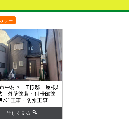
カラー
市中村区 T様邸 屋根ｶ
工法・外壁塗装・付帯部塗
ｰﾘﾝｸﾞ工事・防水工事
塗料】外壁：超低汚染ﾘﾌ
性1000MS-IR
詳しく見る