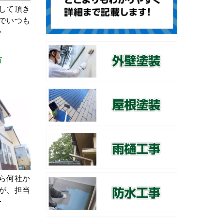
して頂き
でいつも
･
市
ら何社か
が、担当
･