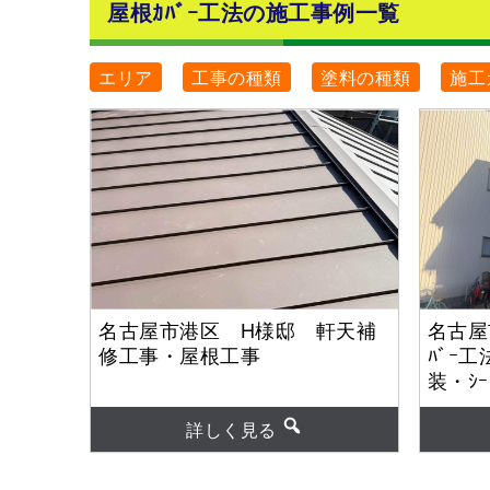
屋根ｶﾊﾞｰ工法の施工事例一覧
エリア
工事の種類
塗料の種類
施工
名古屋市港区 H様邸 軒天補
名古屋
修工事・屋根工事
ﾊﾞｰ
装・ｼ
【使用
ｧｲﾝ弾
詳しく見る