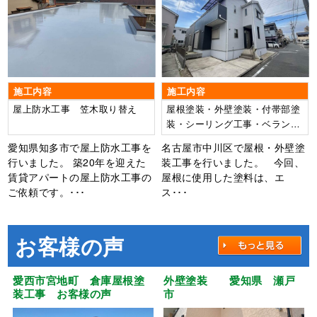
根：水性ヤネフレッシュSi
外壁：ウルトラSi
施工内容
施工内容
屋上防水工事 笠木取り替え
屋根塗装・外壁塗装・付帯部塗
装・シーリング工事・ベランダ
防水工事
愛知県知多市で屋上防水工事を
名古屋市中川区で屋根・外壁塗
行いました。 築20年を迎えた
装工事を行いました。 今回、
賃貸アパートの屋上防水工事の
屋根に使用した塗料は、エ
ご依頼です。･･･
ス･･･
お客様の声
愛西市宮地町 倉庫屋根塗
外壁塗装 愛知県 瀬戸
装工事 お客様の声
市