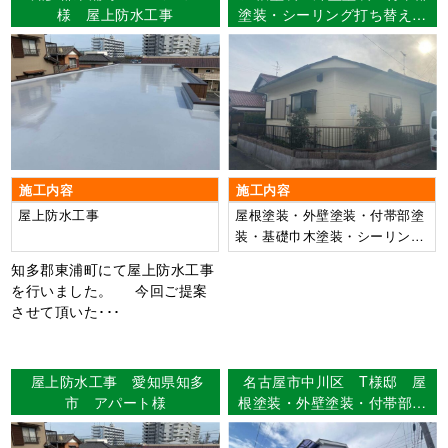
様 屋上防水工事
塗装・シーリング打ち替え工
事 津島市大慶寺町 Ｕ様
邸
施工内容
施工内容
屋上防水工事
屋根塗装・外壁塗装・付帯部塗
装・基礎巾木塗装・シーリング
打ち替え工事
知多郡東浦町にて屋上防水工事
を行いました。 今回ご提案
させて頂いた･･･
屋上防水工事 愛知県知多
名古屋市中川区 T様邸 屋
市 アパート様
根塗装・外壁塗装・付帯部塗
装・シーリング工事・ベラン
ダ防水工事 【使用塗料】屋