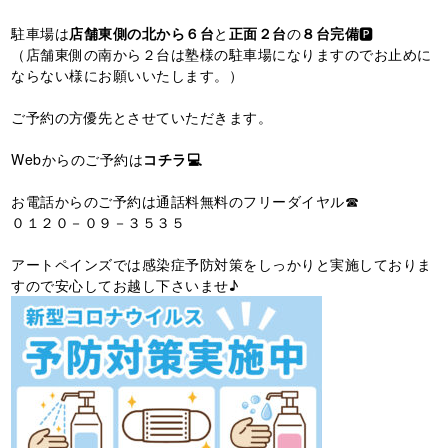
駐車場は
店舗東側の北から６台
と
正面２台
の
８台完備
🅿️
（店舗東側の南から２台は塾様の駐車場になりますのでお止めに
ならない様にお願いいたします。）
ご予約の方優先とさせていただきます。
Webからのご予約は
コチラ💻
お電話からのご予約は通話料無料のフリーダイヤル☎
０１２０－０９－３５３５
アートペインズでは感染症予防対策をしっかりと実施しておりま
すので安心してお越し下さいませ♪