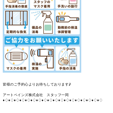
皆様のご予約心よりお待ちしております♪
アートペインズ株式会社 スタッフ一同
♦♢♦♢♦♢♦♢♦♢♦♢♦♢♦♢♦♢♦♢♦♢♦♢♦♢♦♢♦♢♦♢♦♢♦♢