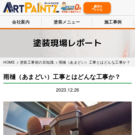
電話を
かける
会社案内
塗装メニュー
施工事例
Skip
to
塗装現場レポート
main
content
HOME
>
塗装工事前の豆知識
> 雨樋（あまどい）工事とはどんな工事か？
雨樋（あまどい）工事とはどんな工事か？
2023.12.26