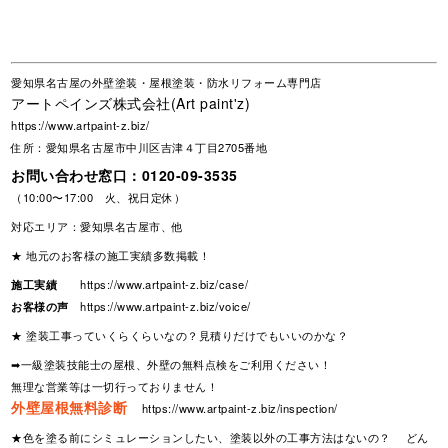
愛知県名古屋の外壁塗装・屋根塗装・防水リフォーム専門店
アートペインズ株式会社(Art paint'z)
https://www.artpaint-z.biz/
住所：愛知県名古屋市中川区吉津４丁目2705番地
お問い合わせ窓口：
0120-09-3535
（10:00〜17:00 火、祝日定休）
対応エリア：愛知県名古屋市、他
★ 地元のお客様の施工実績多数掲載！
施工実績
https://www.artpaint-z.biz/case/
お客様の声
https://www.artpaint-z.biz/voice/
★ 塗装工事っていくらくらいなの？見積りだけでもいいのかな？
➡一級塗装技能士の屋根、外壁の無料点検をご利用ください！
無理な営業等は一切行っておりません！
外壁屋根無料診断
https://www.artpaint-z.biz/inspection/
★色を塗る前にシミュレーションしたい、塗装以外の工事方法はないの？ どん