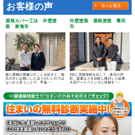
お客様の声
屋根カバー工法 外壁塗
外壁塗装 屋根塗装 豊田
装 東海市
市
娘に屋根の雨漏りのことを話すと、地
3社に見積依頼を出して、各社の対
元の方にお願いしたほうがいいのでは
応、提案などを比較し検討した結果、
ないかと言うことで、早速･･･
今回アートペインズに依頼す･･･