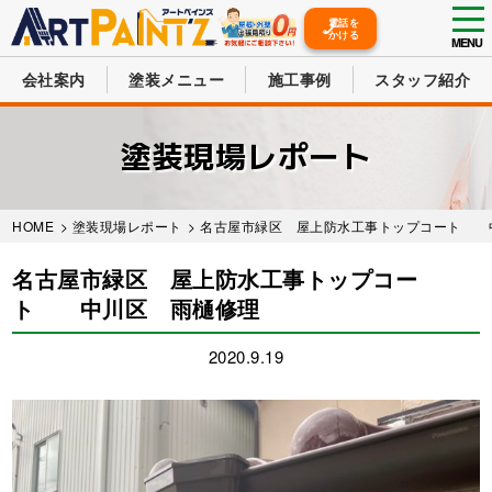
tog
電話を
かける
nav
MENU
会社案内
塗装メニュー
施工事例
スタッフ紹介
Skip
to
塗装現場レポート
main
content
HOME
>
塗装現場レポート
> 名古屋市緑区 屋上防水工事トップコート 
名古屋市緑区 屋上防水工事トップコー
ト 中川区 雨樋修理
2020.9.19