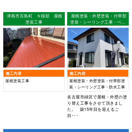
津島市百島町 Ｎ様邸 屋根
屋根塗装・外壁塗装・付帯部
塗装工事
塗装・シーリング工事・ベラ
ンダFRP防水工事 名古屋市
緑区 N様邸
施工内容
施工内容
屋根塗装工事
屋根塗装・外壁塗装・付帯部塗
装・シーリング工事・防水工事
名古屋市緑区で屋根・外壁の塗
り替え工事をさせて頂きまし
た。 築15年目を迎えるご
自･･･