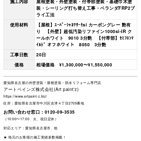
施工内容
屋根塗装・外壁塗装・付帯部塗装・基礎巾木塗
装・シーリング打ち替え工事・ベランダFRP2プ
ライ工法
使用材料
【屋根】ｽｰﾊﾟｰｼｬﾈﾂｻｰﾓsi カーボングレー 艶有
り 【外壁】超低汚染リファイン1000si-IR ク
ールホワイト 9010 3分艶 【付帯部】ｾﾐﾌﾛﾝﾏ
ｲﾙﾄﾞ オフホワイト 8050 3分艶
工事日数
20日
価格
相場価格 ¥1,300,000〜¥1,550,000
愛知県名古屋の外壁塗装・屋根塗装・防水リフォーム専門店
アートペインズ株式会社(Art paint'z)
https://www.artpaint-z.biz/
住所：愛知県名古屋市中川区吉津４丁目2705番地
お問い合わせ窓口：
0120-09-3535
（10:00〜17:00 火、祝日定休）
対応エリア：愛知県名古屋市、他
★ 地元のお客様の施工実績多数掲載！