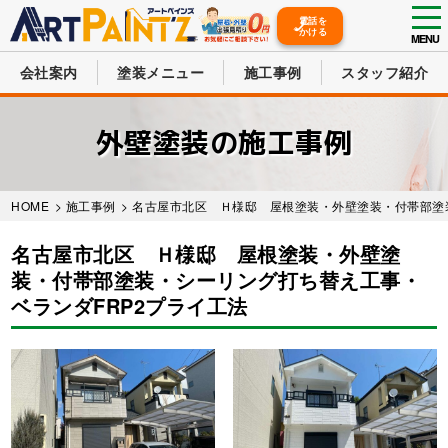
tog
電話を
かける
nav
MENU
会社案内
塗装メニュー
施工事例
スタッフ紹介
Skip
to
外壁塗装の施工事例
main
content
HOME
>
施工事例
>
名古屋市北区 Ｈ様邸 屋根塗装・外壁塗装・付帯部塗
名古屋市北区 Ｈ様邸 屋根塗装・外壁塗
装・付帯部塗装・シーリング打ち替え工事・
ベランダFRP2プライ工法