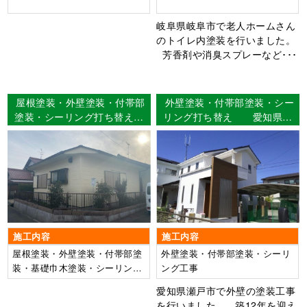
岐阜県岐阜市で老人ホームさん
のトイレ内塗装を行いました。
芳香剤や消臭スプレーなど･･･
屋根塗装・外壁塗装・付帯部
外壁塗装・付帯部塗装・シー
塗装・シーリング打ち替え工
リング打ち替え 愛知県瀬
事 津島市大慶寺町 Ｕ様
戸市 K様邸
邸
施工内容
施工内容
屋根塗装・外壁塗装・付帯部塗
外壁塗装・付帯部塗装・シーリ
装・基礎巾木塗装・シーリング
ング工事
打ち替え工事
愛知県瀬戸市で外壁の塗装工事
を行いました。 築12年を迎え