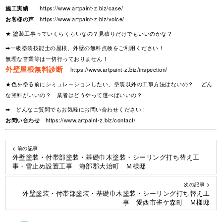
施工実績
https://www.artpaint-z.biz/case/
お客様の声
https://www.artpaint-z.biz/voice/
★ 塗装工事っていくらくらいなの？見積りだけでもいいのかな？
➡一級塗装技能士の屋根、外壁の無料点検をご利用ください！
無理な営業等は一切行っておりません！
外壁屋根無料診断
https://www.artpaint-z.biz/inspection/
★色を塗る前にシミュレーションしたい、塗装以外の工事方法はないの？ どん
な塗料がいいの？ 業者はどうやって選べばいいの？
➡ どんなご質問でもお気軽にお問い合わせください！
お問い合わせ
https://www.artpaint-z.biz/contact/
< 前の記事
外壁塗装・付帯部塗装・基礎巾木塗装・シーリング打ち替え工
事・雪止め設置工事 海部郡大治町 Ｍ様邸
次の記事 >
外壁塗装・付帯部塗装・基礎巾木塗装・シーリング打ち替え工
事 愛西市雀ケ森町 Ｍ様邸