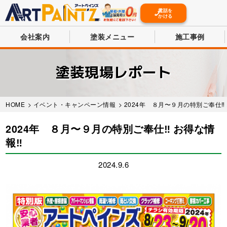
電話を
かける
会社案内
塗装メニュー
施工事例
Skip
to
塗装現場レポート
main
content
HOME
>
イベント・キャンペーン情報
> 2024年 ８月〜９月の特別ご奉仕‼️ 
2024年 ８月〜９月の特別ご奉仕‼️ お得な情
報‼️
2024.9.6