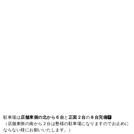
駐車場は
店舗東側の北から６台
と
正面２台
の
８台完備
🅿️
（店舗東側の南から２台は塾様の駐車場になりますのでお止めに
ならない様にお願いいたします。）