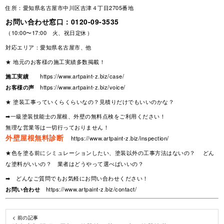
住所：愛知県名古屋市中川区吉津４丁目2705番地
お問い合わせ窓口：
0120-09-3535
（10:00〜17:00 火、祝日定休）
対応エリア：愛知県名古屋市、他
★ 地元のお客様の施工実績多数掲載！
施工実績
https://www.artpaint-z.biz/case/
お客様の声
https://www.artpaint-z.biz/voice/
★ 塗装工事っていくらくらいなの？見積りだけでもいいのかな？
➡一級塗装技能士の屋根、外壁の無料点検をご利用ください！
無理な営業等は一切行っておりません！
外壁屋根無料診断
https://www.artpaint-z.biz/inspection/
★色を塗る前にシミュレーションしたい、塗装以外の工事方法はないの？ どん
な塗料がいいの？ 業者はどうやって選べばいいの？
➡ どんなご質問でもお気軽にお問い合わせください！
お問い合わせ
https://www.artpaint-z.biz/contact/
< 前の記事