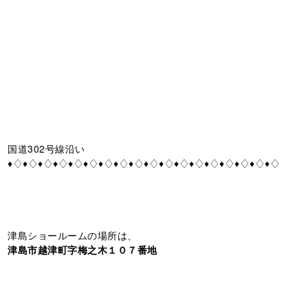
国道302号線沿い
♦♢♦♢♦♢♦♢♦♢♦♢♦♢♦♢♦♢♦♢♦♢♦♢♦♢♦♢♦♢♦♢♦♢♦♢
津島ショールームの場所は、
津島市越津町字梅之木１０７番地