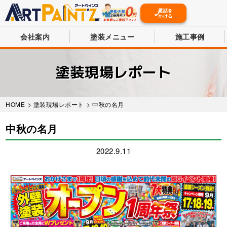
電話を
かける
会社案内
塗装メニュー
施工事例
Skip
to
塗装現場レポート
main
content
HOME
>
塗装現場レポート
> 中秋の名月
中秋の名月
2022.9.11