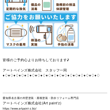
皆様のご予約心よりお待ちしております♪
アートペインズ株式会社 スタッフ一同
♦♢♦♢♦♢♦♢♦♢♦♢♦♢♦♢♦♢♦♢♦♢♦♢♦♢♦♢♦♢♦♢♦♢♦♢
愛知県名古屋の外壁塗装・屋根塗装・防水リフォーム専門店
アートペインズ株式会社(Art paint'z)
https://www.artpaint-z.biz/