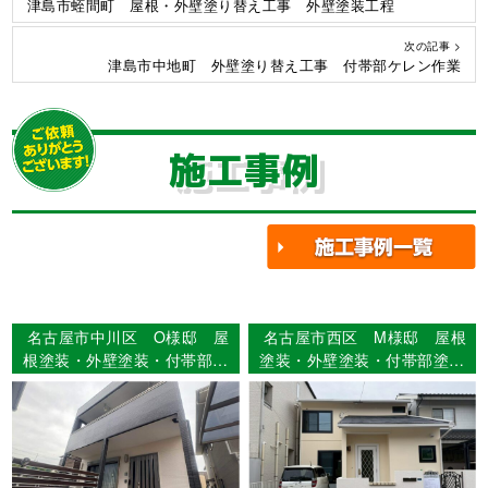
津島市蛭間町 屋根・外壁塗り替え工事 外壁塗装工程
次の記事 >
津島市中地町 外壁塗り替え工事 付帯部ケレン作業
施工事例
名古屋市中川区 O様邸 屋
名古屋市西区 M様邸 屋根
根塗装・外壁塗装・付帯部塗
塗装・外壁塗装・付帯部塗装
装・シーリング工事・ベラン
工事 【使用塗料】屋根：シ
ダ防水工事 【使用塗料】屋
ャネツテックSi-JY 外壁：
根：ｳﾙﾄﾗSi 外壁：ｳﾙﾄﾗSi
スーパーラジカルシリコン
GH