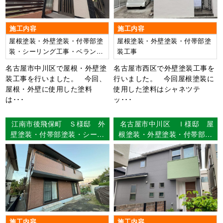
施工内容
施工内容
屋根塗装・外壁塗装・付帯部塗
屋根塗装・外壁塗装・付帯部塗
装・シーリング工事・ベランダ
装工事
防水工事
名古屋市中川区で屋根・外壁塗
名古屋市西区で外壁塗装工事を
装工事を行いました。 今回、
行いました。 今回屋根塗装に
屋根・外壁に使用した塗料
使用した塗料はシャネツテ
は･･･
ッ･･･
江南市後飛保町 Ｓ様邸 外
名古屋市中川区 Ｉ様邸 屋
壁塗装・付帯部塗装・シーリ
根塗装・外壁塗装・付帯部塗
ング工事 【使用塗料】外
装・シーリング工事・ベラン
壁：タテイル美館
ダ防水工事 【使用塗料】屋
根：リファイン500Si-IR 外
壁：艶消しリファイン
施工内容
施工内容