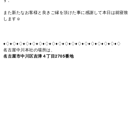
また新たなお客様と良きご縁を頂けた事に感謝して本日は就寝致
します☺️
♦♢♦♢♦♢♦♢♦♢♦♢♦♢♦♢♦♢♦♢♦♢♦♢♦♢♦♢♦♢♦♢♦♢♦♢
名古屋中川本社の場所は、
名古屋市中川区吉津４丁目2705番地