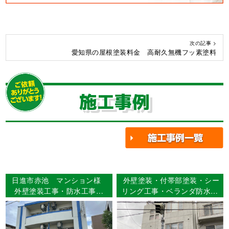
次の記事 >
愛知県の屋根塗装料金 高耐久無機フッ素塗料
施工事例
日進市赤池 マンション様
外壁塗装・付帯部塗装・シー
外壁塗装工事・防水工事
リング工事・ベランダ防水工
【使用塗料】外壁：シリコン
事 名古屋市天白区 M様邸
REVO