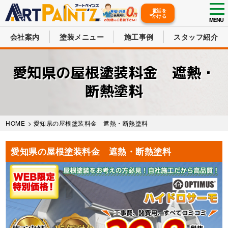
tog
電話を
かける
nav
MENU
会社案内
塗装メニュー
施工事例
スタッフ紹介
Skip
to
愛知県の屋根塗装料金 遮熱・
main
content
断熱塗料
HOME
>
愛知県の屋根塗装料金 遮熱・断熱塗料
愛知県の屋根塗装料金 遮熱・断熱塗料