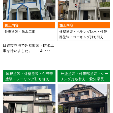
施工内容
施工内容
外壁塗装・防水工事
外壁塗装・ベランダ防水・付帯
部塗装・コーキング打ち替え
日進市赤池で外壁塗装・防水工
事を行いました。 &n･･･
屋根塗装・外壁塗装・付帯部
外壁塗装・付帯部塗装・シー
塗装・シーリング打ち替え工
リング打ち替え・愛知県長久
事 愛知県一宮市 M様邸
手市 Ｅ様邸