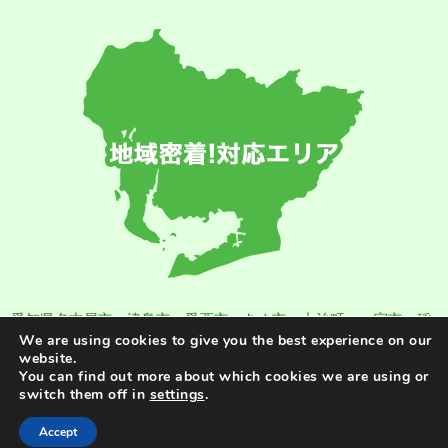
愛知県名古屋市
、
津島市
、
愛西市
、
あま市
、大治町、一宮市、稲
沢市、春日井市、長久手市、日進市、 尾張旭市、清須市、北名古
We are using cookies to give you the best experience on our
website.
屋市、犬山市、東郷町、大府市、東海市、岡崎市、安城市、豊田
You can find out more about which cookies we are using or
市、 みよし市、岩倉市、刈谷市、常滑市、瀬戸市
switch them off in
settings
.
Accept