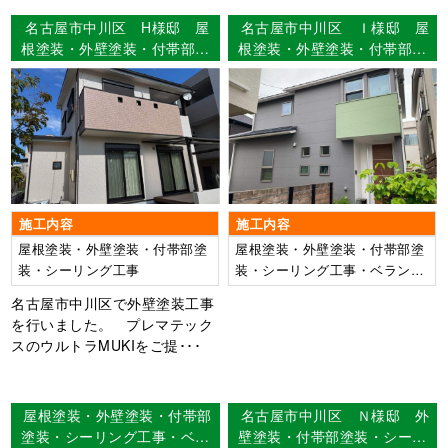
名古屋市中川区 H様邸 屋
名古屋市中川区 Ｉ様邸 屋
根塗装・外壁塗装・付帯部塗
根塗装・外壁塗装・付帯部塗
装・シーリング工事 【使用
装・シーリング工事・ベラン
塗料】屋根：ウルトラ
ダ防水工事 【使用塗料】屋
MUKI 外壁：ウルトラMUKI
根：リファイン500Si-IR 外
壁：艶消しリファイン
施工内容
施工内容
屋根塗装・外壁塗装・付帯部塗
屋根塗装・外壁塗装・付帯部塗
装・シーリング工事
装・シーリング工事・ベランダ
防水工事
名古屋市中川区で外壁塗装工事
を行いました。 プレマテック
スのウルトラMUKIをご提･･･
屋根塗装・外壁塗装・付帯部
名古屋市中川区 Ｎ様邸 外
塗装・シーリング工事・ベラ
壁塗装・付帯部塗装・シーリ