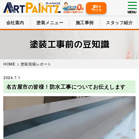
tog
電話を
かける
nav
MENU
会社案内
塗装メニュー
施工事例
スタッフ紹介
Skip
to
塗装工事前の豆知識
main
content
HOME
> 塗装現場レポート
2024.7.1
名古屋市の皆様！防水工事についてお伝えします