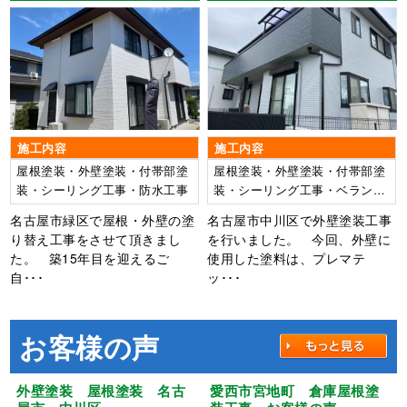
ンダFRP防水工事 名古屋市
ング工事・漆喰工事・ベラン
緑区 N様邸
ダ防水工事 【使用塗料】外
壁：ウルトラSi
施工内容
施工内容
屋根塗装・外壁塗装・付帯部塗
屋根塗装・外壁塗装・付帯部塗
装・シーリング工事・防水工事
装・シーリング工事・ベランダ
防水工事
名古屋市緑区で屋根・外壁の塗
名古屋市中川区で外壁塗装工事
り替え工事をさせて頂きまし
を行いました。 今回、外壁に
た。 築15年目を迎えるご
使用した塗料は、プレマテ
自･･･
ッ･･･
お客様の声
外壁塗装 屋根塗装 名古
愛西市宮地町 倉庫屋根塗