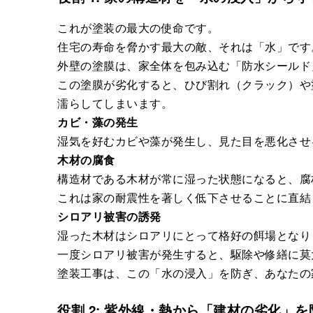
これが塗装の最大の使命です。
住宅の寿命を脅かす最大の敵、それは「水」です
外壁の塗膜は、家全体を包み込む「防水シールド
この塗膜が劣化すると、ひび割れ（クラック）や
濡らしてしまいます。
カビ・藻の発生
湿気を好むカビや藻が発生し、見た目を悪化させ
木材の腐食
構造材である木材が常に湿った状態になると、腐
これは家の耐震性を著しく低下させることに直結
シロアリ被害の誘発
湿った木材はシロアリにとって格好の餌場となり
一度シロアリ被害が発生すると、駆除や修繕に莫
塗装工事は、この「水の浸入」を防ぎ、あなたの
役割 2: 紫外線・熱から「建材の劣化」を