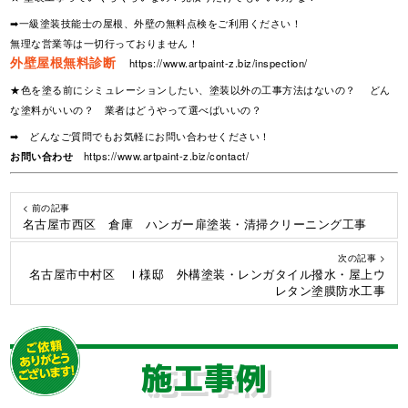
➡一級塗装技能士の屋根、外壁の無料点検をご利用ください！
無理な営業等は一切行っておりません！
外壁屋根無料診断
https://www.artpaint-z.biz/inspection/
★色を塗る前にシミュレーションしたい、塗装以外の工事方法はないの？ どん
な塗料がいいの？ 業者はどうやって選べばいいの？
➡ どんなご質問でもお気軽にお問い合わせください！
お問い合わせ
https://www.artpaint-z.biz/contact/
< 前の記事
名古屋市西区 倉庫 ハンガー扉塗装・清掃クリーニング工事
次の記事 >
名古屋市中村区 Ｉ様邸 外構塗装・レンガタイル撥水・屋上ウ
レタン塗膜防水工事
施工事例