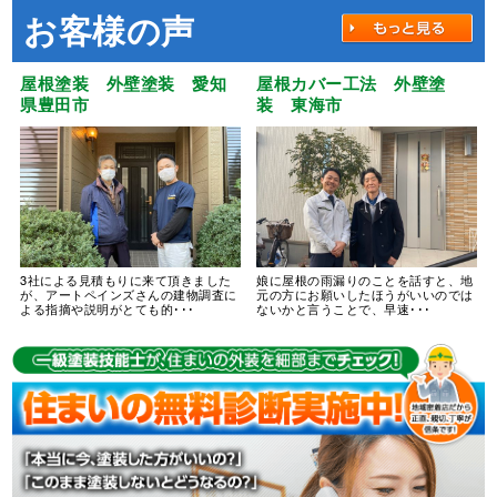
お客様の声
屋根塗装 外壁塗装 愛知
屋根カバー工法 外壁塗
県豊田市
装 東海市
3社による見積もりに来て頂きました
娘に屋根の雨漏りのことを話すと、地
が、アートペインズさんの建物調査に
元の方にお願いしたほうがいいのでは
よる指摘や説明がとても的･･･
ないかと言うことで、早速･･･