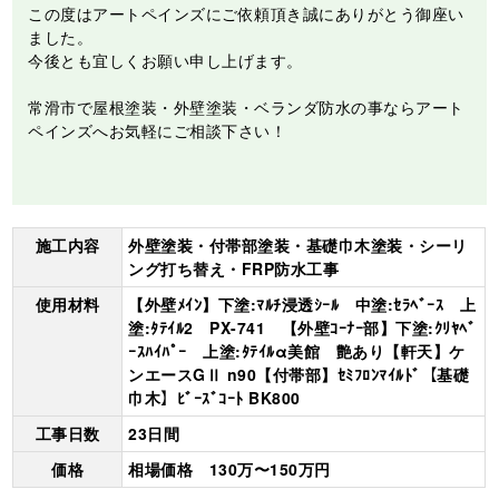
この度はアートペインズにご依頼頂き誠にありがとう御座い
ました。
今後とも宜しくお願い申し上げます。
常滑市で屋根塗装・外壁塗装・ベランダ防水の事ならアート
ペインズへお気軽にご相談下さい！
施工内容
外壁塗装・付帯部塗装・基礎巾木塗装・シーリ
ング打ち替え・FRP防水工事
使用材料
【外壁ﾒｲﾝ】下塗:ﾏﾙﾁ浸透ｼｰﾙ 中塗:ｾﾗﾍﾞｰｽ 上
塗:ﾀﾃｲﾙ2 PX-741 【外壁ｺｰﾅｰ部】下塗:ｸﾘﾔﾍﾞ
ｰｽﾊｲﾊﾟｰ 上塗:ﾀﾃｲﾙα美館 艶あり【軒天】ケ
ンエースGⅡ n90【付帯部】ｾﾐﾌﾛﾝﾏｲﾙﾄﾞ【基礎
巾木】ﾋﾞｰｽﾞｺｰﾄ BK800
工事日数
23日間
価格
相場価格 130万〜150万円