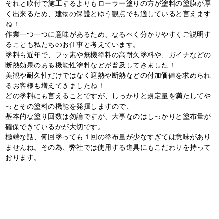
それと吹付で施工するよりもローラー塗りの方が塗料の塗膜が厚
く出来るため、建物の保護とゆう観点でも適していると言えます
ね！
作業一つ一つに意味があるため、なるべく分かりやすくご説明す
ることも私たちのお仕事と考えています。
塗料も近年で、フッ素や無機塗料の高耐久塗料や、ガイナなどの
断熱効果のある機能性塗料などが普及してきました！
美観や耐久性だけではなく遮熱や断熱などの付加価値を求められ
るお客様も増えてきましたね！
どの塗料にも言えることですが、しっかりと規定量を満たしてや
っとその塗料の機能を発揮しますので、
基本的な塗り回数は勿論ですが、大事なのはしっかりと塗布量が
確保できているかが大切です。
極端な話、何回塗っても１回の塗布量が少なすぎては意味があり
ませんね。その為、弊社では使用する道具にもこだわりを持って
おります。