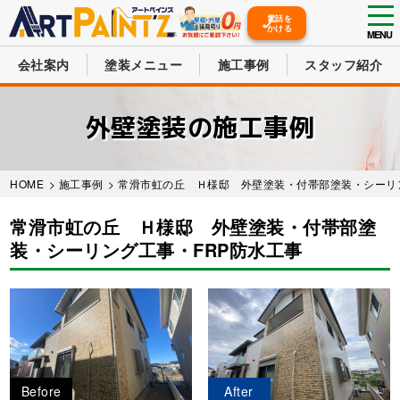
tog
電話を
かける
nav
MENU
会社案内
塗装メニュー
施工事例
スタッフ紹介
Skip
to
外壁塗装の施工事例
main
content
HOME
>
施工事例
>
常滑市虹の丘 Ｈ様邸 外壁塗装・付帯部塗装・シーリ
常滑市虹の丘 Ｈ様邸 外壁塗装・付帯部塗
装・シーリング工事・FRP防水工事
Before
After