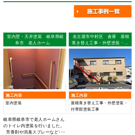
室内壁・天井塗装 岐阜県岐
名古屋市中村区 倉庫 屋根
阜市 老人ホーム
葺き替え工事・外壁塗装・付
帯部塗装工事 【使用塗料】
外壁：ｼｬﾝﾂﾄｯﾌﾟﾜﾝ
施工内容
施工内容
室内塗装
屋根葺き替え工事・外壁塗装・
付帯部塗装工事
岐阜県岐阜市で老人ホームさん
のトイレ内塗装を行いました。
芳香剤や消臭スプレーなど･･･