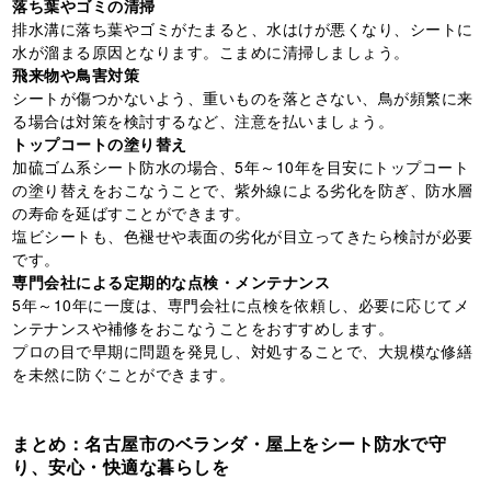
落ち葉やゴミの清掃
排水溝に落ち葉やゴミがたまると、水はけが悪くなり、シートに
水が溜まる原因となります。こまめに清掃しましょう。
飛来物や鳥害対策
シートが傷つかないよう、重いものを落とさない、鳥が頻繁に来
る場合は対策を検討するなど、注意を払いましょう。
トップコートの塗り替え
加硫ゴム系シート防水の場合、5年～10年を目安にトップコート
の塗り替えをおこなうことで、紫外線による劣化を防ぎ、防水層
の寿命を延ばすことができます。
塩ビシートも、色褪せや表面の劣化が目立ってきたら検討が必要
です。
専門会社による定期的な点検・メンテナンス
5年～10年に一度は、専門会社に点検を依頼し、必要に応じてメ
ンテナンスや補修をおこなうことをおすすめします。
プロの目で早期に問題を発見し、対処することで、大規模な修繕
を未然に防ぐことができます。
まとめ：名古屋市のベランダ・屋上をシート防水で守
り、安心・快適な暮らしを