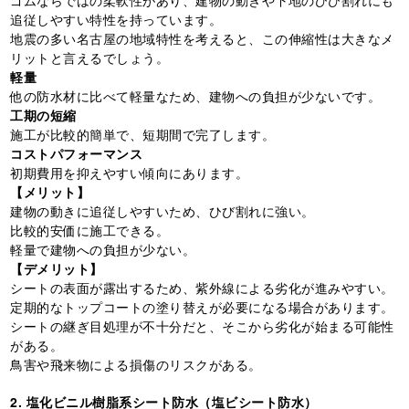
ゴムならではの柔軟性があり、建物の動きや下地のひび割れにも
追従しやすい特性を持っています。
地震の多い名古屋の地域特性を考えると、この伸縮性は大きなメ
リットと言えるでしょう。
軽量
他の防水材に比べて軽量なため、建物への負担が少ないです。
工期の短縮
施工が比較的簡単で、短期間で完了します。
コストパフォーマンス
初期費用を抑えやすい傾向にあります。
【メリット】
建物の動きに追従しやすいため、ひび割れに強い。
比較的安価に施工できる。
軽量で建物への負担が少ない。
【デメリット】
シートの表面が露出するため、紫外線による劣化が進みやすい。
定期的なトップコートの塗り替えが必要になる場合があります。
シートの継ぎ目処理が不十分だと、そこから劣化が始まる可能性
がある。
鳥害や飛来物による損傷のリスクがある。
2. 塩化ビニル樹脂系シート防水（塩ビシート防水）