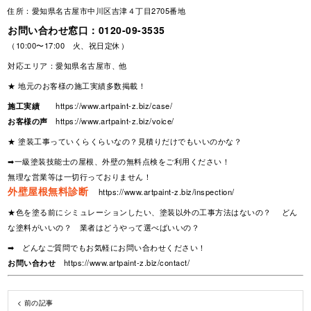
住所：愛知県名古屋市中川区吉津４丁目2705番地
お問い合わせ窓口：
0120-09-3535
（10:00〜17:00 火、祝日定休）
対応エリア：愛知県名古屋市、他
★ 地元のお客様の施工実績多数掲載！
施工実績
https://www.artpaint-z.biz/case/
お客様の声
https://www.artpaint-z.biz/voice/
★ 塗装工事っていくらくらいなの？見積りだけでもいいのかな？
➡一級塗装技能士の屋根、外壁の無料点検をご利用ください！
無理な営業等は一切行っておりません！
外壁屋根無料診断
https://www.artpaint-z.biz/inspection/
★色を塗る前にシミュレーションしたい、塗装以外の工事方法はないの？ どん
な塗料がいいの？ 業者はどうやって選べばいいの？
➡ どんなご質問でもお気軽にお問い合わせください！
お問い合わせ
https://www.artpaint-z.biz/contact/
< 前の記事