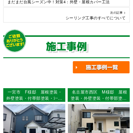
まだまだ台風シーズン中！対策4：外壁・屋根カバー工法
次の記事 >
シーリング工事のすべてについて
施工事例
一宮市 F様邸 屋根塗装・
名古屋市西区 M様邸 屋根
外壁塗装・付帯部塗装・ｼｰﾘﾝ
塗装・外壁塗装・付帯部塗装
ｸﾞ工事・防水工事 【使用塗
工事 【使用塗料】屋根：シ
料】屋根：ｽｰﾊﾟｰｾﾗﾝｿﾌｨｱ 外
ャネツテックSi-JY 外壁：
壁：グランデ有機HRC
スーパーラジカルシリコン
GH