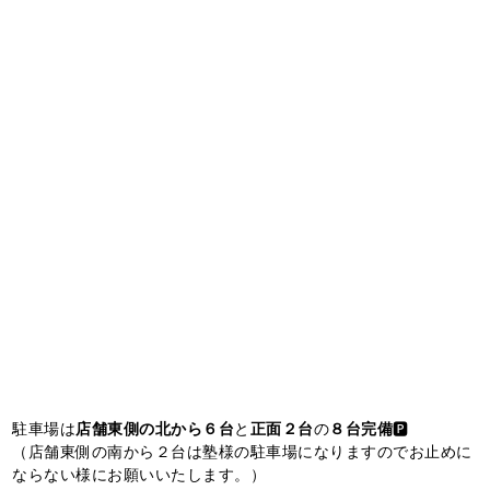
駐車場は
店舗東側の北から６台
と
正面２台
の
８台完備
🅿️
（店舗東側の南から２台は塾様の駐車場になりますのでお止めに
ならない様にお願いいたします。）