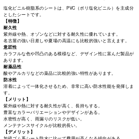
塩化ビニル樹脂系のシートは、PVC（ポリ塩化ビニル）を主成分
としたシートです。
【特徴】
耐久性
紫外線や熱、オゾンなどに対する耐久性に優れています。
名古屋の強い日差しや夏場の高温にも比較的強いと言えます。
意匠性
カラフルな色や凹凸のある模様など、デザイン性に富んだ製品が
あります。
耐薬品性
酸やアルカリなどの薬品に比較的強い特性があります。
防水性
溶着によって一体化させるため、非常に高い防水性能を発揮しま
す。
【メリット】
紫外線や熱に対する耐久性が高く、長持ちする。
豊富なカラーバリエーションやデザインがある。
水密性が高く、雨漏りのリスクが低い。
メンテナンスサイクルが比較的長い。
【デメリット】
加硫ゴム系シート防水に比べて費用が高くなる傾向がある。