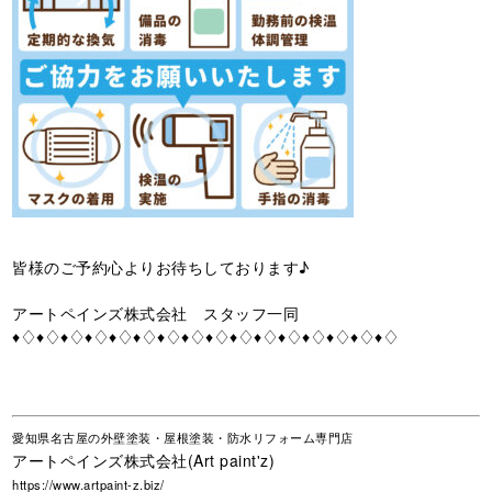
皆様のご予約心よりお待ちしております♪
アートペインズ株式会社 スタッフ一同
♦♢♦♢♦♢♦♢♦♢♦♢♦♢♦♢♦♢♦♢♦♢♦♢♦♢♦♢♦♢♦♢
愛知県名古屋の外壁塗装・屋根塗装・防水リフォーム専門店
アートペインズ株式会社(Art paint'z)
https://www.artpaint-z.biz/