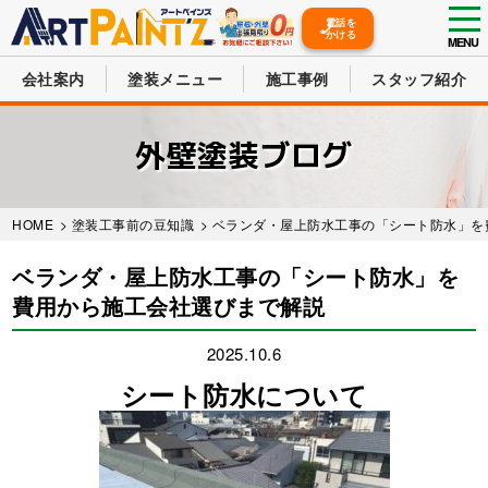
tog
電話を
かける
nav
MENU
会社案内
塗装メニュー
施工事例
スタッフ紹介
Skip
to
外壁塗装ブログ
main
content
HOME
>
塗装工事前の豆知識
> ベランダ・屋上防水工事の「シート防水」
ベランダ・屋上防水工事の「シート防水」を
費用から施工会社選びまで解説
2025.10.6
シート防水について