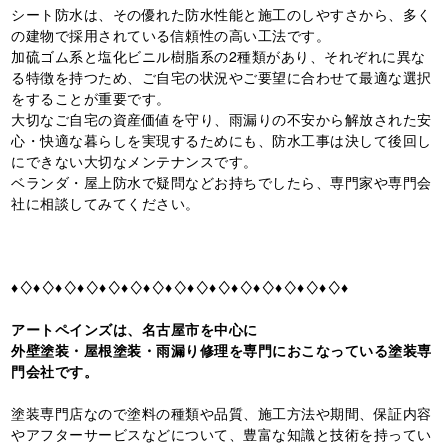
シート防水は、その優れた防水性能と施工のしやすさから、多く
の建物で採用されている信頼性の高い工法です。
加硫ゴム系と塩化ビニル樹脂系の2種類があり、それぞれに異な
る特徴を持つため、ご自宅の状況やご要望に合わせて最適な選択
をすることが重要です。
大切なご自宅の資産価値を守り、雨漏りの不安から解放された安
心・快適な暮らしを実現するためにも、防水工事は決して後回し
にできない大切なメンテナンスです。
ベランダ・屋上防水で疑問などお持ちでしたら、専門家や専門会
社に相談してみてください。
♦♢♦♢♦♢♦♢♦♢♦♢♦♢♦♢♦♢♦♢♦♢♦♢♦♢♦♢♦♢♦
アートペインズは、名古屋市を中心に
外壁塗装・屋根塗装・雨漏り修理を専門におこなっている塗装専
門会社です。
塗装専門店なので塗料の種類や品質、施工方法や期間、保証内容
やアフターサービスなどについて、豊富な知識と技術を持ってい