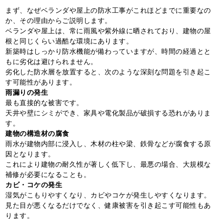
まず、なぜベランダや屋上の防水工事がこれほどまでに重要なの
か、その理由からご説明します。
ベランダや屋上は、常に雨風や紫外線に晒されており、建物の屋
根と同じくらい過酷な環境にあります。
新築時はしっかり防水機能が備わっていますが、時間の経過とと
もに劣化は避けられません。
劣化した防水層を放置すると、次のような深刻な問題を引き起こ
す可能性があります。
雨漏りの発生
最も直接的な被害です。
天井や壁にシミができ、家具や電化製品が破損する恐れがありま
す。
建物の構造材の腐食
雨水が建物内部に浸入し、木材の柱や梁、鉄骨などが腐食する原
因となります。
これにより建物の耐久性が著しく低下し、最悪の場合、大規模な
補修が必要になることも。
カビ・コケの発生
湿気がこもりやすくなり、カビやコケが発生しやすくなります。
見た目が悪くなるだけでなく、健康被害を引き起こす可能性もあ
ります。