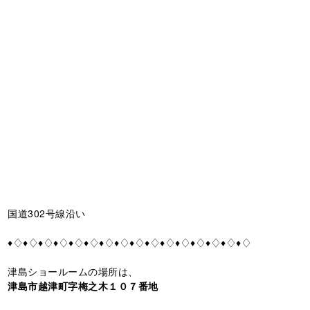
国道302号線沿い
♦♢♦♢♦♢♦♢♦♢♦♢♦♢♦♢♦♢♦♢♦♢♦♢♦♢♦♢♦♢♦♢
津島ショールームの場所は、
津島市越津町字梅之木１０７番地