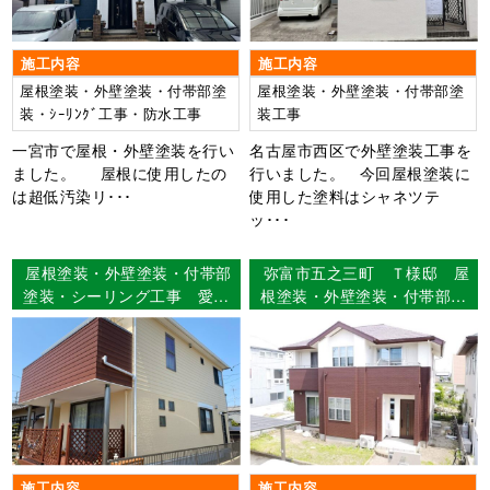
施工内容
施工内容
屋根塗装・外壁塗装・付帯部塗
屋根塗装・外壁塗装・付帯部塗
装・ｼｰﾘﾝｸﾞ工事・防水工事
装工事
一宮市で屋根・外壁塗装を行い
名古屋市西区で外壁塗装工事を
ました。 屋根に使用したの
行いました。 今回屋根塗装に
は超低汚染リ･･･
使用した塗料はシャネツテ
ッ･･･
屋根塗装・外壁塗装・付帯部
弥富市五之三町 Ｔ様邸 屋
塗装・シーリング工事 愛知
根塗装・外壁塗装・付帯部塗
県江南市 Ⅰ様邸
装・シーリング工事・バルコ
ニー防水工事 【使用塗料】
屋根：ウルトラSi 外壁：ウ
ルトラSi
施工内容
施工内容