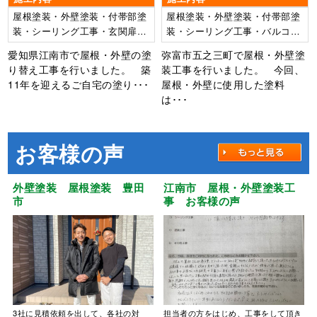
屋根塗装・外壁塗装・付帯部塗
屋根塗装・外壁塗装・付帯部塗
装・シーリング工事・玄関扉ダ
装・シーリング工事・バルコニ
イノックシート張り替え・ウッ
ー防水工事
愛知県江南市で屋根・外壁の塗
弥富市五之三町で屋根・外壁塗
ドデッキ塗装
り替え工事を行いました。 築
装工事を行いました。 今回、
11年を迎えるご自宅の塗り･･･
屋根・外壁に使用した塗料
は･･･
お客様の声
外壁塗装 屋根塗装 豊田
江南市 屋根・外壁塗装工
市
事 お客様の声
3社に見積依頼を出して、各社の対
担当者の方をはじめ、工事をして頂き