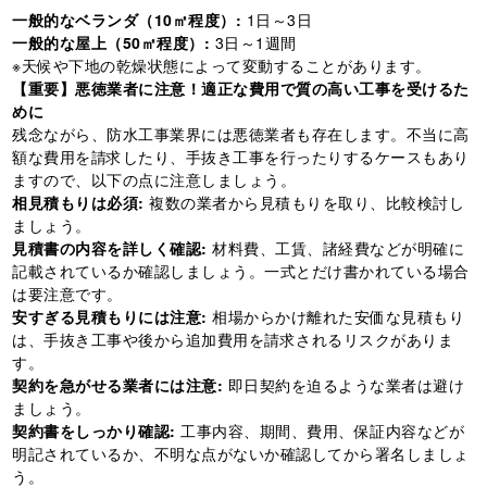
一般的なベランダ（10㎡程度）:
1日～3日
一般的な屋上（50㎡程度）:
3日～1週間
※天候や下地の乾燥状態によって変動することがあります。
【重要】悪徳業者に注意！適正な費用で質の高い工事を受けるた
めに
残念ながら、防水工事業界には悪徳業者も存在します。不当に高
額な費用を請求したり、手抜き工事を行ったりするケースもあり
ますので、以下の点に注意しましょう。
相見積もりは必須:
複数の業者から見積もりを取り、比較検討し
ましょう。
見積書の内容を詳しく確認:
材料費、工賃、諸経費などが明確に
記載されているか確認しましょう。一式とだけ書かれている場合
は要注意です。
安すぎる見積もりには注意:
相場からかけ離れた安価な見積もり
は、手抜き工事や後から追加費用を請求されるリスクがありま
す。
契約を急がせる業者には注意:
即日契約を迫るような業者は避け
ましょう。
契約書をしっかり確認:
工事内容、期間、費用、保証内容などが
明記されているか、不明な点がないか確認してから署名しましょ
う。