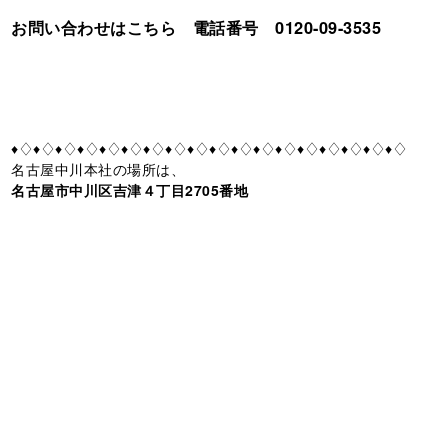
お問い合わせはこちら 電話番号 0120-09-3535
♦♢♦♢♦♢♦♢♦♢♦♢♦♢♦♢♦♢♦♢♦♢♦♢♦♢♦♢♦♢♦♢♦♢♦♢
名古屋中川本社の場所は、
名古屋市中川区吉津４丁目2705番地