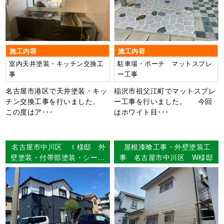
施工内容
施工内容
室内天井塗装・キッチン交換工
駐車場・ポーチ マットスプレ
事
ー工事
名古屋市港区で天井塗装・キッ
稲沢市祖父江町でマットスプレ
チン交換工事を行いました。
ー工事を行いました。 今回
この度はア･･･
はホワイト目･･･
名古屋市中川区 Ｉ様邸 外
屋根漆喰工事・外壁塗装工
壁塗装・付帯部塗装・シーリ
事 名古屋市中川区 W様邸
ング工事 【使用塗料】外
壁：ウルトラMUKI