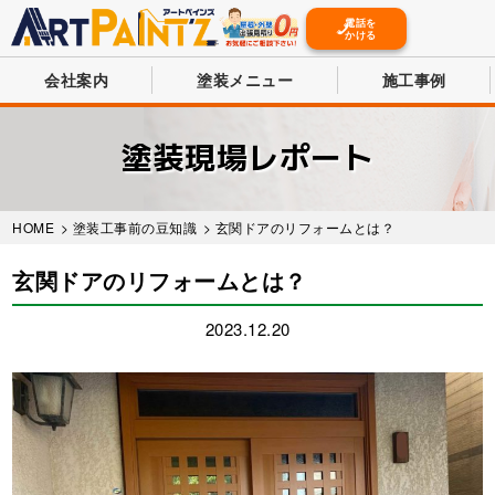
電話を
かける
会社案内
塗装メニュー
施工事例
Skip
to
塗装現場レポート
main
content
HOME
>
塗装工事前の豆知識
> 玄関ドアのリフォームとは？
玄関ドアのリフォームとは？
2023.12.20