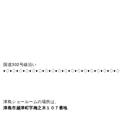
国道302号線沿い
♦♢♦♢♦♢♦♢♦♢♦♢♦♢♦♢♦♢♦♢♦♢♦♢♦♢♦♢♦♢♦♢♦♢♦♢
津島ショールームの場所は、
津島市越津町字梅之木１０７番地