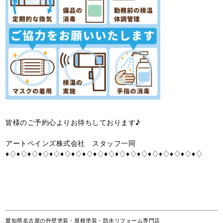
皆様のご予約心よりお待ちしております♪
アートペインズ株式会社 スタッフ一同
♦♢♦♢♦♢♦♢♦♢♦♢♦♢♦♢♦♢♦♢♦♢♦♢♦♢♦♢♦♢♦♢♦♢♦♢
愛知県名古屋の外壁塗装・屋根塗装・防水リフォーム専門店