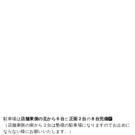
駐車場は
店舗東側の北から６台
と
正面２台
の
８台完備
🅿️
（店舗東側の南から２台は塾様の駐車場になりますのでお止めに
ならない様にお願いいたします。）