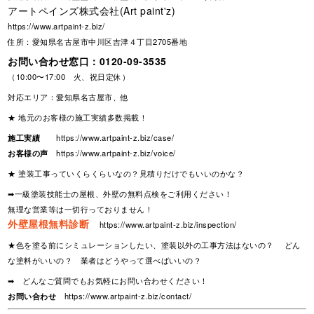
アートペインズ株式会社(Art paint'z)
https://www.artpaint-z.biz/
住所：愛知県名古屋市中川区吉津４丁目2705番地
お問い合わせ窓口：
0120-09-3535
（10:00〜17:00 火、祝日定休）
対応エリア：愛知県名古屋市、他
★ 地元のお客様の施工実績多数掲載！
施工実績
https://www.artpaint-z.biz/case/
お客様の声
https://www.artpaint-z.biz/voice/
★ 塗装工事っていくらくらいなの？見積りだけでもいいのかな？
➡一級塗装技能士の屋根、外壁の無料点検をご利用ください！
無理な営業等は一切行っておりません！
外壁屋根無料診断
https://www.artpaint-z.biz/inspection/
★色を塗る前にシミュレーションしたい、塗装以外の工事方法はないの？ どん
な塗料がいいの？ 業者はどうやって選べばいいの？
➡ どんなご質問でもお気軽にお問い合わせください！
お問い合わせ
https://www.artpaint-z.biz/contact/