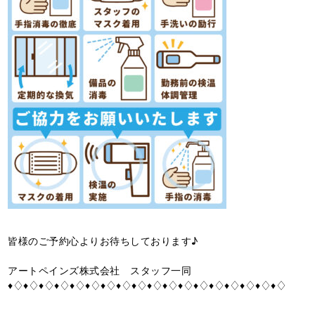
皆様のご予約心よりお待ちしております♪
アートペインズ株式会社 スタッフ一同
♦♢♦♢♦♢♦♢♦♢♦♢♦♢♦♢♦♢♦♢♦♢♦♢♦♢♦♢♦♢♦♢♦♢♦♢