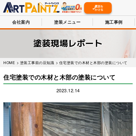
電話を
かける
会社案内
塗装メニュー
施工事例
Skip
to
塗装現場レポート
main
content
HOME
>
塗装工事前の豆知識
> 住宅塗装での木材と木部の塗装について
住宅塗装での木材と木部の塗装について
2023.12.14