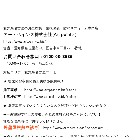
愛知県名古屋の外壁塗装・屋根塗装・防水リフォーム専門店
アートペインズ株式会社(Art paint'z)
https://www.artpaint-z.biz/
住所：愛知県名古屋市中川区吉津４丁目2705番地
お問い合わせ窓口：
0120-09-3535
（10:00〜17:00 火、祝日定休）
対応エリア：愛知県名古屋市、他
★ 地元のお客様の施工実績多数掲載！
施工実績
https://www.artpaint-z.biz/case/
お客様の声
https://www.artpaint-z.biz/voice/
★ 塗装工事っていくらくらいなの？見積りだけでもいいのかな？
➡一級塗装技能士の屋根、外壁の無料点検をご利用ください！
無理な営業等は一切行っておりません！
外壁屋根無料診断
https://www.artpaint-z.biz/inspection/
★色を塗る前にシミュレーションしたい、塗装以外の工事方法はないの？ どん