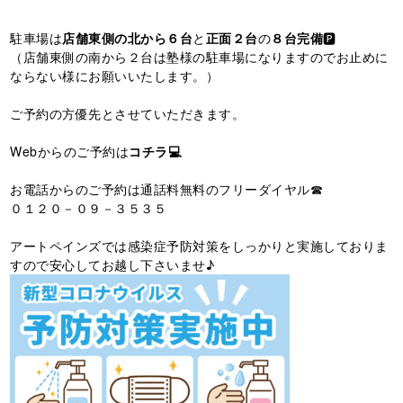
駐車場は
店舗東側の北から６台
と
正面２台
の
８台完備
🅿️
（店舗東側の南から２台は塾様の駐車場になりますのでお止めに
ならない様にお願いいたします。）
ご予約の方優先とさせていただきます。
Webからのご予約は
コチラ💻
お電話からのご予約は通話料無料のフリーダイヤル☎
０１２０－０９－３５３５
アートペインズでは感染症予防対策をしっかりと実施しておりま
すので安心してお越し下さいませ♪