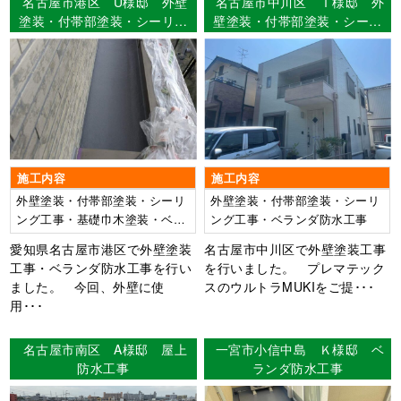
名古屋市港区 U様邸 外壁
名古屋市中川区 Ｉ様邸 外
塗装・付帯部塗装・シーリン
壁塗装・付帯部塗装・シーリ
グ工事・基礎巾木塗装・ベラ
ング工事・ベランダ防水工
ンダ防水工事 【使用塗料】
事 【使用塗料】外壁：ウル
外壁：WBアート
トラMUKI
施工内容
施工内容
外壁塗装・付帯部塗装・シーリ
外壁塗装・付帯部塗装・シーリ
ング工事・基礎巾木塗装・ベラ
ング工事・ベランダ防水工事
ンダ防水工事
愛知県名古屋市港区で外壁塗装
名古屋市中川区で外壁塗装工事
工事・ベランダ防水工事を行い
を行いました。 プレマテック
ました。 今回、外壁に使
スのウルトラMUKIをご提･･･
用･･･
名古屋市南区 A様邸 屋上
一宮市小信中島 Ｋ様邸 ベ
防水工事
ランダ防水工事