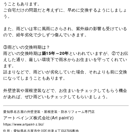
うこともあります。
ご自宅だけの問題だと考えずに、早めに交換するようにしましょ
う。
また、雨どいは常に風雨にさらされ、紫外線の影響も受けている
ので、経年劣化で少しずつ傷んでいきます。
③雨どいの交換時期は？
雨どいの交換時期は
築
15
年～
20
年
といわれていますが、②でお伝
えした通り、厳しい環境下で雨水からお住まいを守ってくれてい
ます。
詰まりなどで、雨どいが劣化していた場合、それよりも前に交換
になってしまうこともあります。
外壁塗装や屋根塗装などで、お住まいをチェックしてもらう機会
があれば、ぜひ雨どいもチェックしてもらいましょう。
愛知県名古屋の外壁塗装・屋根塗装・防水リフォーム専門店
アートペインズ株式会社(Art paint'z)
https://www.artpaint-z.biz/
住所：愛知県名古屋市中川区吉津４丁目2705番地