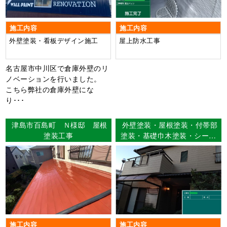
施工内容
施工内容
外壁塗装・看板デザイン施工
屋上防水工事
名古屋市中川区で倉庫外壁のリ
ノベーションを行いました。
こちら弊社の倉庫外壁にな
り･･･
津島市百島町 Ｎ様邸 屋根
外壁塗装・屋根塗装・付帯部
塗装工事
塗装・基礎巾木塗装・シーリ
ング打ち替え工事・ベランダ
FRP防水工事・豊田市西中山
町 T様邸
施工内容
施工内容