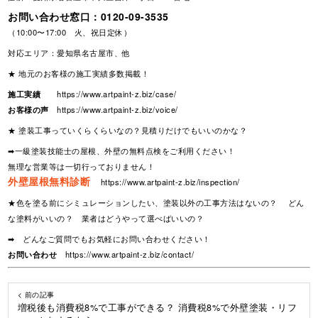
お問い合わせ窓口：
0120-09-3535
（10:00〜17:00 火、祝日定休）
対応エリア：愛知県名古屋市、他
★ 地元のお客様の施工実績多数掲載！
施工実績
https://www.artpaint-z.biz/case/
お客様の声
https://www.artpaint-z.biz/voice/
★ 塗装工事っていくらくらいなの？見積りだけでもいいのかな？
➡一級塗装技能士の屋根、外壁の無料点検をご利用ください！
無理な営業等は一切行っておりません！
外壁屋根無料診断
https://www.artpaint-z.biz/inspection/
★色を塗る前にシミュレーションしたい、塗装以外の工事方法はないの？ どん
な塗料がいいの？ 業者はどうやって選べばいいの？
➡ どんなご質問でもお気軽にお問い合わせください！
お問い合わせ
https://www.artpaint-z.biz/contact/
< 前の記事
増税後も消費税8%で工事ができる？ 消費税8%で外壁塗装・リフ