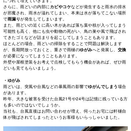
につれて増えていきます。
さらに、雨どいの内部に
カビやコケ
などが発生すると雨水の排水
が邪魔され、雨水が溢れてしまい、本来は水が落ちてこない場所
で
雨漏り
が発生してしまいます。
また、雨どいの近くに高い木があれば落ち葉や枝が入ってしまう
可能性も高く、他にも虫や動物の死がい、鳥の巣や風で飛ばされ
てきたゴミなどが詰まりを起こしてしまうこともあります。
ほとんどの場合、雨どいの掃除をすることで問題は解決します
が、長期間放っておくと、重さで雨樋の
ゆがみ
へと発展し、
交換
が必要になってしまうこともあります。
外壁や屋根塗装をお考えで点検してもらう機会があれば、ぜひ雨
どいも見てもらいましょう。
・ゆがみ
雨どいは、突風や台風などの暴風雨の影響で
ゆがんでしまう
場合
があります。
昨年、大きな被害を受けた台風
21
号や
24
号は記憶に残っている方
も多いのではないでしょうか。
当社も、台風直後はお問い合わせが増え、伺ったお宅には軒樋自
体が飛ばされてしまったというお客様もいらっしゃいました。