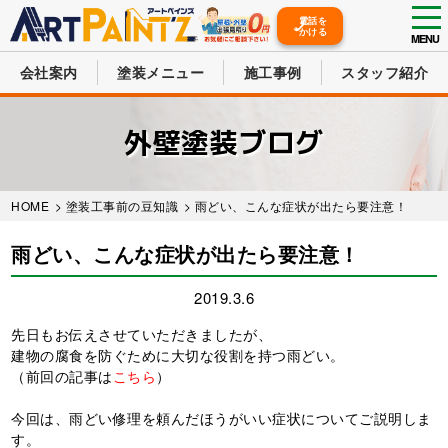
tog
電話を
かける
nav
MENU
会社案内
塗装メニュー
施工事例
スタッフ紹介
Skip
to
外壁塗装ブログ
main
content
HOME
>
塗装工事前の豆知識
> 雨どい、こんな症状が出たら要注意！
雨どい、こんな症状が出たら要注意！
2019.3.6
先日もお伝えさせていただきましたが、
建物の腐食を防ぐために大切な役割を持つ雨どい。
（前回の記事は
こちら
）
今回は、雨どい修理を頼んだほうがいい症状についてご説明しま
す。