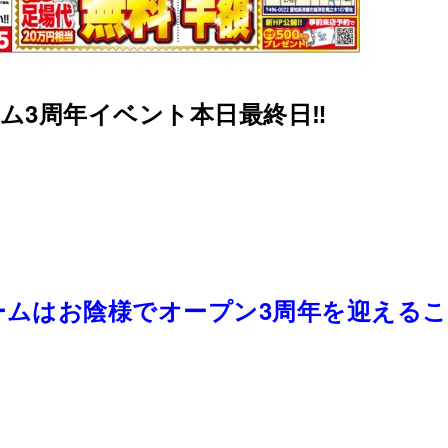
ム3周年イベント本日最終日‼️
ームはお陰様で
オープン3周年を迎える