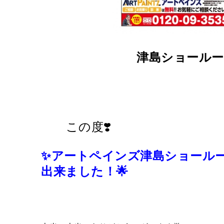
津島ショールー
この度
❣️
✨アートペインズ
津島ショール
出来ました！🌟