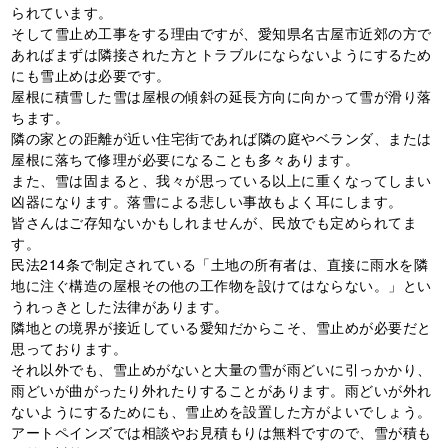
られています。
そして雪止め工事をする理由ですが、愛知県名古屋市近郊の方で
あればまずは隣接された方とトラブルにならないようにするため
にも雪止めは必要です。
屋根に積雪した雪は屋根の傾斜の延長方向に向かって雪が滑り落
ちます。
隣の家との距離が近い住宅街であれば隣の庭やベランダ、または
屋根に落ちて修理が必要になることも多々あります。
また、雪は固まると、我々が思っている以上に重くなってしまい
凶器になります。落雪による悲しい事故もよく耳にします。
皆さんはご存知ないかもしれませんが、民放でも定められてま
す。
民法
214
条で制定されている「土地の所有者は、直接に雨水を隣
地に注ぐ構造の屋根その他の工作物を設けてはならない。」とい
うれっきとした法律があります。
隣地との境界が接近している愛知だからこそ、雪止めが必要だと
思っております。
それ以外でも、雪止めがないと大量の雪が雨どいに引っかかり、
雨どいが曲がったり外れたりすることがあります。雨どいが外れ
ないようにするためにも、雪止めを設置した方がよいでしょう。
アートペインズでは相談やお見積もりは無料ですので、雪が積も