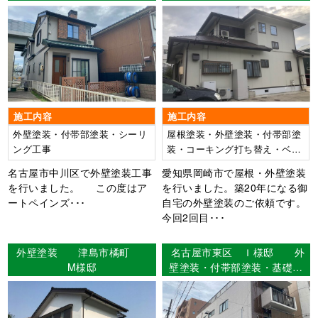
ング工事 【使用塗料】外
県岡崎市 Ｙ様邸
壁：超低汚染ﾘﾌｧｲﾝ 1000Si-
IR
施工内容
施工内容
外壁塗装・付帯部塗装・シーリ
屋根塗装・外壁塗装・付帯部塗
ング工事
装・コーキング打ち替え・ベラ
ンダ人工芝張り替え
名古屋市中川区で外壁塗装工事
愛知県岡崎市で屋根・外壁塗装
を行いました。 この度はア
を行いました。築20年になる御
ートペインズ･･･
自宅の外壁塗装のご依頼です。
今回2回目･･･
外壁塗装 津島市橘町
名古屋市東区 Ｉ様邸 外
M様邸
壁塗装・付帯部塗装・基礎巾
木塗装・シーリング工事