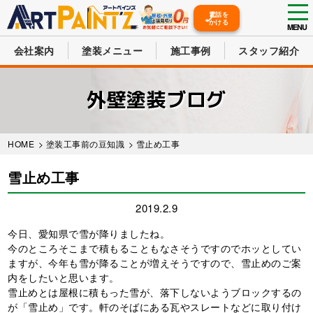
tog
電話を
かける
nav
MENU
会社案内
塗装メニュー
施工事例
スタッフ紹介
Skip
to
外壁塗装ブログ
main
content
HOME
>
塗装工事前の豆知識
> 雪止め工事
雪止め工事
2019.2.9
今日、愛知県で雪が降りましたね。
今のところそこまで積もることもなさそうですのでホッとしてい
ますが、今年も雪が降ることが増えそうですので、雪止めのご案
内をしたいと思います。
雪止めとは屋根に積もった雪が、落下しないようブロックするの
が「雪止め」です。軒のそばにある瓦やスレートなどに取り付け