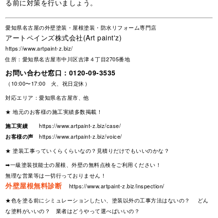
る前に対策を行いましょう。
愛知県名古屋の外壁塗装・屋根塗装・防水リフォーム専門店
アートペインズ株式会社(Art paint'z)
https://www.artpaint-z.biz/
住所：愛知県名古屋市中川区吉津４丁目2705番地
お問い合わせ窓口：
0120-09-3535
（10:00〜17:00 火、祝日定休）
対応エリア：愛知県名古屋市、他
★ 地元のお客様の施工実績多数掲載！
施工実績
https://www.artpaint-z.biz/case/
お客様の声
https://www.artpaint-z.biz/voice/
★ 塗装工事っていくらくらいなの？見積りだけでもいいのかな？
➡一級塗装技能士の屋根、外壁の無料点検をご利用ください！
無理な営業等は一切行っておりません！
外壁屋根無料診断
https://www.artpaint-z.biz/inspection/
★色を塗る前にシミュレーションしたい、塗装以外の工事方法はないの？ どん
な塗料がいいの？ 業者はどうやって選べばいいの？