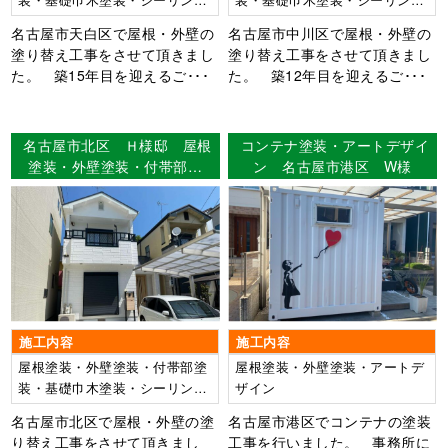
装・基礎巾木塗装・シーリング
装・基礎巾木塗装・シーリング
打ち替え工事
打ち替え工事・ベランダFRP2
名古屋市天白区で屋根・外壁の
名古屋市中川区で屋根・外壁の
プライ工法
塗り替え工事をさせて頂きまし
塗り替え工事をさせて頂きまし
た。 築15年目を迎えるご･･･
た。 築12年目を迎えるご･･･
名古屋市北区 Ｈ様邸 屋根
コンテナ塗装・アートデザイ
塗装・外壁塗装・付帯部塗
ン 名古屋市港区 W様
装・シーリング打ち替え工
事・ベランダFRP2プライ工
法
施工内容
施工内容
屋根塗装・外壁塗装・付帯部塗
屋根塗装・外壁塗装・アートデ
装・基礎巾木塗装・シーリング
ザイン
打ち替え工事・ベランダFRP2
名古屋市北区で屋根・外壁の塗
名古屋市港区でコンテナの塗装
プライ工法
り替え工事をさせて頂きまし
工事を行いました。 事務所に