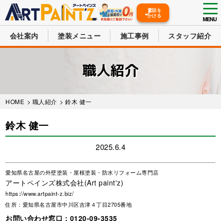
tog
電話を
かける
nav
MENU
会社案内
塗装メニュー
施工事例
スタッフ紹介
Skip
to
職人紹介
main
content
HOME
>
職人紹介
> 鈴木 健一
鈴木 健一
2025.6.4
愛知県名古屋の外壁塗装・屋根塗装・防水リフォーム専門店
アートペインズ株式会社(Art paint'z)
https://www.artpaint-z.biz/
住所：愛知県名古屋市中川区吉津４丁目2705番地
お問い合わせ窓口：
0120-09-3535