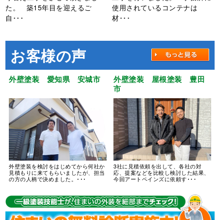
た。 築15年目を迎えるご
使用されているコンテナは
自･･･
材･･･
お客様の声
外壁塗装 愛知県 安城市
外壁塗装 屋根塗装 豊田
市
外壁塗装を検討をはじめてから何社か
3社に見積依頼を出して、各社の対
見積もりに来てもらいましたが、担当
応、提案などを比較し検討した結果、
の方の人柄で決めました。･･･
今回アートペインズに依頼す･･･