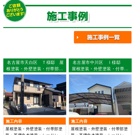
施工事例
名古屋市天白区 Ｔ様邸 屋
名古屋市中川区 Ⅰ様邸
根塗装・外壁塗装・付帯部塗
屋根塗装・外壁塗装・付帯部
装・基礎巾木塗装・シーリン
塗装・シーリング打ち替え工
グ打ち替え工事
事・ベランダFRP防水2プラ
イ工法
施工内容
施工内容
屋根塗装・外壁塗装・付帯部塗
屋根塗装・外壁塗装・付帯部塗