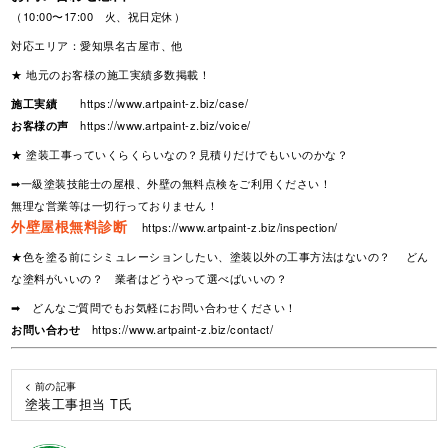
（10:00〜17:00 火、祝日定休）
対応エリア：愛知県名古屋市、他
★ 地元のお客様の施工実績多数掲載！
施工実績
https://www.artpaint-z.biz/case/
お客様の声
https://www.artpaint-z.biz/voice/
★ 塗装工事っていくらくらいなの？見積りだけでもいいのかな？
➡一級塗装技能士の屋根、外壁の無料点検をご利用ください！
無理な営業等は一切行っておりません！
外壁屋根無料診断
https://www.artpaint-z.biz/inspection/
★色を塗る前にシミュレーションしたい、塗装以外の工事方法はないの？ どん
な塗料がいいの？ 業者はどうやって選べばいいの？
➡ どんなご質問でもお気軽にお問い合わせください！
お問い合わせ
https://www.artpaint-z.biz/contact/
< 前の記事
塗装工事担当 T氏