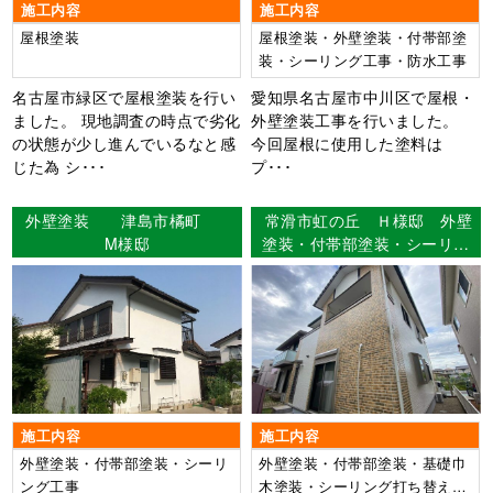
施工内容
施工内容
屋根塗装
屋根塗装・外壁塗装・付帯部塗
装・シーリング工事・防水工事
名古屋市緑区で屋根塗装を行い
愛知県名古屋市中川区で屋根・
ました。 現地調査の時点で劣化
外壁塗装工事を行いました。
の状態が少し進んでいるなと感
今回屋根に使用した塗料は
じた為 シ･･･
プ･･･
外壁塗装 津島市橘町
常滑市虹の丘 Ｈ様邸 外壁
M様邸
塗装・付帯部塗装・シーリン
グ工事・FRP防水工事
施工内容
施工内容
外壁塗装・付帯部塗装・シーリ
外壁塗装・付帯部塗装・基礎巾
ング工事
木塗装・シーリング打ち替え・