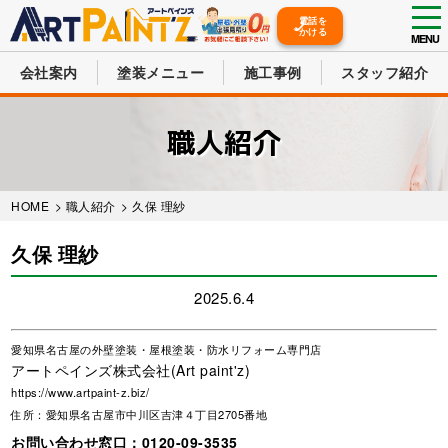
tog
電話を
かける
nav
MENU
会社案内
塗装メニュー
施工事例
スタッフ紹介
Skip
to
職人紹介
main
content
HOME
>
職人紹介
> 久保 理紗
久保 理紗
2025.6.4
愛知県名古屋の外壁塗装・屋根塗装・防水リフォーム専門店
アートペインズ株式会社(Art paint'z)
https://www.artpaint-z.biz/
住所：愛知県名古屋市中川区吉津４丁目2705番地
お問い合わせ窓口：
0120-09-3535