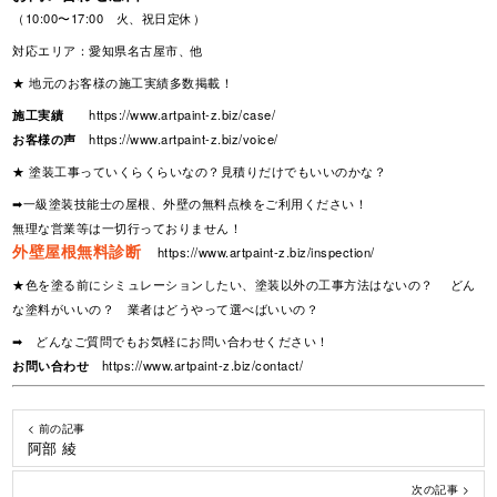
（10:00〜17:00 火、祝日定休）
対応エリア：愛知県名古屋市、他
★ 地元のお客様の施工実績多数掲載！
施工実績
https://www.artpaint-z.biz/case/
お客様の声
https://www.artpaint-z.biz/voice/
★ 塗装工事っていくらくらいなの？見積りだけでもいいのかな？
➡一級塗装技能士の屋根、外壁の無料点検をご利用ください！
無理な営業等は一切行っておりません！
外壁屋根無料診断
https://www.artpaint-z.biz/inspection/
★色を塗る前にシミュレーションしたい、塗装以外の工事方法はないの？ どん
な塗料がいいの？ 業者はどうやって選べばいいの？
➡ どんなご質問でもお気軽にお問い合わせください！
お問い合わせ
https://www.artpaint-z.biz/contact/
< 前の記事
阿部 綾
次の記事 >