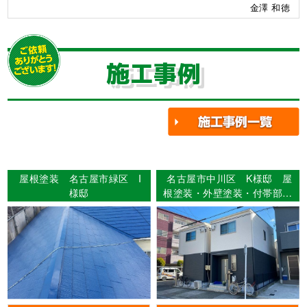
金澤 和徳
施工事例
屋根塗装 名古屋市緑区 I
名古屋市中川区 K様邸 屋
様邸
根塗装・外壁塗装・付帯部塗
装・シーリング工事・防水工
事 【使用塗料】外壁：
MUGAseven