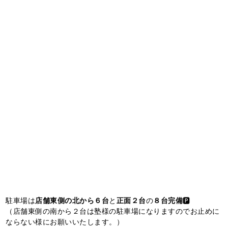
駐車場は
店舗東側の北から６台
と
正面２台
の
８台完備
🅿️
（店舗東側の南から２台は塾様の駐車場になりますのでお止めに
ならない様にお願いいたします。）