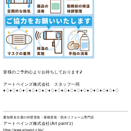
皆様のご予約心よりお待ちしております♪
アートペインズ株式会社 スタッフ一同
♦♢♦♢♦♢♦♢♦♢♦♢♦♢♦♢♦♢♦♢♦♢♦♢♦♢♦♢♦♢♦♢♦♢♦♢
愛知県名古屋の外壁塗装・屋根塗装・防水リフォーム専門店
アートペインズ株式会社(Art paint'z)
https://www.artpaint-z.biz/