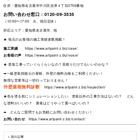
住所：愛知県名古屋市中川区吉津４丁目2705番地
お問い合わせ窓口：
0120-09-3535
（10:00〜17:00 火、祝日定休）
対応エリア：愛知県名古屋市、他
★ 地元のお客様の施工実績多数掲載！
施工実績
https://www.artpaint-z.biz/case/
お客様の声
https://www.artpaint-z.biz/voice/
★ 塗装工事っていくらくらいなの？見積りだけでもいいのかな？
➡一級塗装技能士の屋根、外壁の無料点検をご利用ください！
無理な営業等は一切行っておりません！
外壁屋根無料診断
https://www.artpaint-z.biz/inspection/
★色を塗る前にシミュレーションしたい、塗装以外の工事方法はないの？ どん
な塗料がいいの？ 業者はどうやって選べばいいの？
➡ どんなご質問でもお気軽にお問い合わせください！
お問い合わせ
https://www.artpaint-z.biz/contact/
< 前の記事