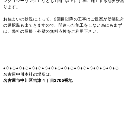
ング（シーリング）なども1回目以上に丁寧に施工する必要があ
ります。
お住まいの状況によって、2回目以降の工事はご提案が塗装以外
の選択肢も出てきますので、間違った施工をしない為にもまず
は、弊社の屋根・外壁の無料点検をご利用下さい。
♦♢♦♢♦♢♦♢♦♢♦♢♦♢♦♢♦♢♦♢♦♢♦♢♦♢♦♢♦♢♦♢♦♢♦♢
名古屋中川本社の場所は、
名古屋市中川区吉津４丁目2705番地