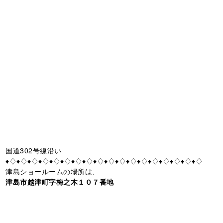
国道302号線沿い
♦♢♦♢♦♢♦♢♦♢♦♢♦♢♦♢♦♢♦♢♦♢♦♢♦♢♦♢♦♢♦♢♦♢♦♢
津島ショールームの場所は、
津島市越津町字梅之木１０７番地