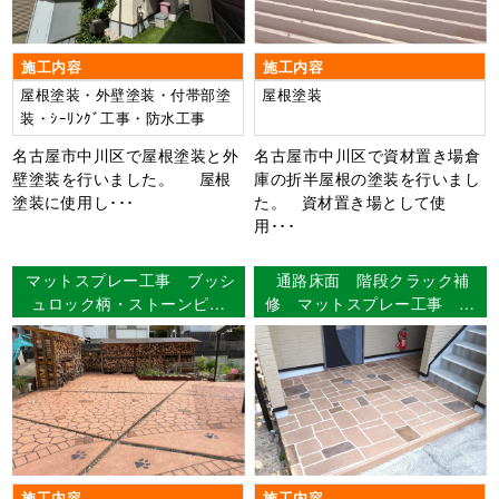
施工内容
施工内容
屋根塗装・外壁塗装・付帯部塗
屋根塗装
装・ｼｰﾘﾝｸﾞ工事・防水工事
名古屋市中川区で屋根塗装と外
名古屋市中川区で資材置き場倉
壁塗装を行いました。 屋根
庫の折半屋根の塗装を行いまし
塗装に使用し･･･
た。 資材置き場として使
用･･･
マットスプレー工事 ブッシ
通路床面 階段クラック補
ュロック柄・ストーンピン
修 マットスプレー工事 名
ク 知多市長浦 Ｋ様邸
古屋市北区 アパート様
施工内容
施工内容