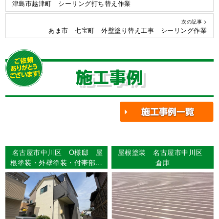
津島市越津町 シーリング打ち替え作業
次の記事 >
あま市 七宝町 外壁塗り替え工事 シーリング作業
施工事例
名古屋市中川区 O様邸 屋
屋根塗装 名古屋市中川区
根塗装・外壁塗装・付帯部塗
倉庫
装・ｼｰﾘﾝｸﾞ工事・防水工事
【使用塗料】屋根：超低汚染
ﾘﾌｧｲﾝ500無機-IR 外壁：超
低汚染ﾘﾌｧｲﾝ弾性1000MS-IR