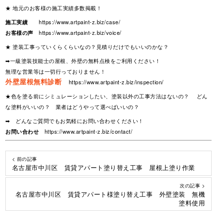
★ 地元のお客様の施工実績多数掲載！
施工実績
https://www.artpaint-z.biz/case/
お客様の声
https://www.artpaint-z.biz/voice/
★ 塗装工事っていくらくらいなの？見積りだけでもいいのかな？
➡一級塗装技能士の屋根、外壁の無料点検をご利用ください！
無理な営業等は一切行っておりません！
外壁屋根無料診断
https://www.artpaint-z.biz/inspection/
★色を塗る前にシミュレーションしたい、塗装以外の工事方法はないの？ どん
な塗料がいいの？ 業者はどうやって選べばいいの？
➡ どんなご質問でもお気軽にお問い合わせください！
お問い合わせ
https://www.artpaint-z.biz/contact/
< 前の記事
名古屋市中川区 賃貸アパート塗り替え工事 屋根上塗り作業
次の記事 >
名古屋市中川区 賃貸アパート様塗り替え工事 外壁塗装 無機
塗料使用