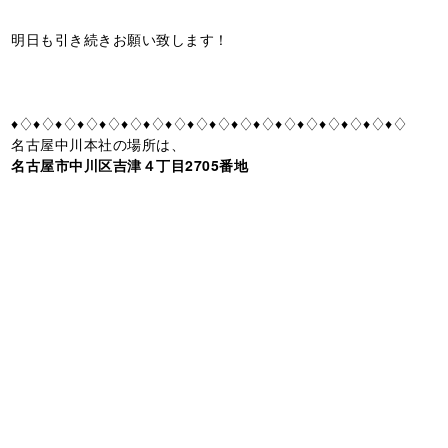
明日も引き続きお願い致します！
♦♢♦♢♦♢♦♢♦♢♦♢♦♢♦♢♦♢♦♢♦♢♦♢♦♢♦♢♦♢♦♢♦♢♦♢
名古屋中川本社の場所は、
名古屋市中川区吉津４丁目2705番地