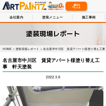
電話を
かける
会社案内
塗装メニュー
施工事例
Skip
to
塗装現場レポート
main
content
HOME
>
塗装現場レポート
> 名古屋市中川区 賃貸アパート様塗り替え工事
名古屋市中川区 賃貸アパート様塗り替え工
事 軒天塗装
2022.3.8