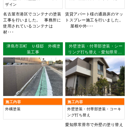
ザイン
名古屋市港区でコンテナの塗装
賃貸アパート様の通路床のマッ
工事を行いました。 事務所に
トスプレー施工を行いました。
使用されているコンテナは
屋根や外･･･
材･･･
津島市百町 Ｕ様邸 外構塗
外壁塗装・付帯部塗装・シー
装工事
リング打ち替え・愛知県常滑
市 F様邸
施工内容
施工内容
外構塗装
外壁塗装・付帯部塗装・コーキ
ング打ち替え
愛知県常滑市で外壁の塗り替え