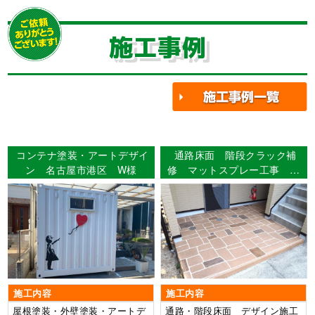
施工事例
コンテナ塗装・アートデザイ
通路床面 階段クラック補
ン 名古屋市港区 W様
修 マットスプレー工事 名
古屋市北区 アパート様
施工内容
施工内容
屋根塗装・外壁塗装・アートデ
通路・階段床面 デザイン施工