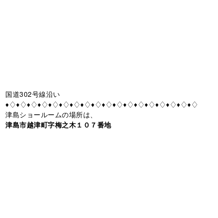
国道302号線沿い
♦♢♦♢♦♢♦♢♦♢♦♢♦♢♦♢♦♢♦♢♦♢♦♢♦♢♦♢♦♢♦♢♦♢♦♢
津島ショールームの場所は、
津島市越津町字梅之木１０７番地