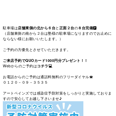
駐車場は
店舗東側の北から６台
と
正面２台
の
８台完備
🅿️
（店舗東側の南から２台は塾様の駐車場になりますのでお止めに
ならない様にお願いいたします。）
ご予約の方優先とさせていただきます。
ご来店予約でQUOカード1000円分プレゼント！！
Webからのご予約は
コチラ💻
お電話からのご予約は通話料無料のフリーダイヤル☎
０１２０－０９－３５３５
アートペインズでは感染症予防対策をしっかりと実施しておりま
すので安心してお越し下さいませ♪