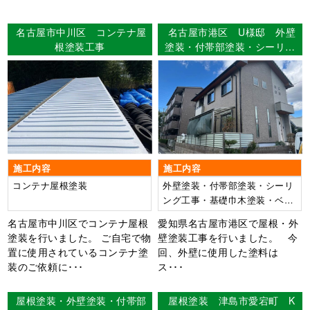
名古屋市中川区 コンテナ屋
名古屋市港区 U様邸 外壁
根塗装工事
塗装・付帯部塗装・シーリン
グ工事・基礎巾木塗装・ベラ
ンダ防水工事 【使用塗料】
外壁：WBアート
施工内容
施工内容
コンテナ屋根塗装
外壁塗装・付帯部塗装・シーリ
ング工事・基礎巾木塗装・ベラ
ンダ防水工事
名古屋市中川区でコンテナ屋根
愛知県名古屋市港区で屋根・外
塗装を行いました。 ご自宅で物
壁塗装工事を行いました。 今
置に使用されているコンテナ塗
回、外壁に使用した塗料は
装のご依頼に･･･
ス･･･
屋根塗装・外壁塗装・付帯部
屋根塗装 津島市愛宕町 K