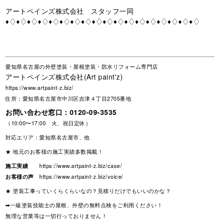
アートペインズ株式会社 スタッフ一同
♦♢♦♢♦♢♦♢♦♢♦♢♦♢♦♢♦♢♦♢♦♢♦♢♦♢♦♢♦♢♦♢♦♢♦♢
愛知県名古屋の外壁塗装・屋根塗装・防水リフォーム専門店
アートペインズ株式会社(Art paint'z)
https://www.artpaint-z.biz/
住所：愛知県名古屋市中川区吉津４丁目2705番地
お問い合わせ窓口：
0120-09-3535
（10:00〜17:00 火、祝日定休）
対応エリア：愛知県名古屋市、他
★ 地元のお客様の施工実績多数掲載！
施工実績
https://www.artpaint-z.biz/case/
お客様の声
https://www.artpaint-z.biz/voice/
★ 塗装工事っていくらくらいなの？見積りだけでもいいのかな？
➡一級塗装技能士の屋根、外壁の無料点検をご利用ください！
無理な営業等は一切行っておりません！