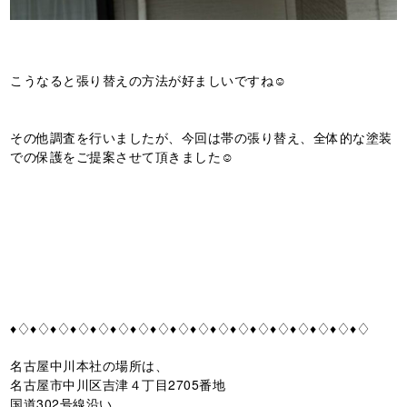
こうなると張り替えの方法が好ましいですね☺️
その他調査を行いましたが、今回は帯の張り替え、全体的な塗装
での保護をご提案させて頂きました☺️
♦♢♦♢♦♢♦♢♦♢♦♢♦♢♦♢♦♢♦♢♦♢♦♢♦♢♦♢♦♢♦♢♦♢♦♢
名古屋中川本社の場所は、
名古屋市中川区吉津４丁目2705番地
国道302号線沿い