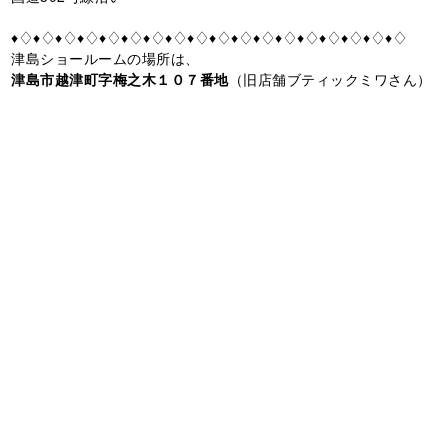
♦♢♦♢♦♢♦♢♦♢♦♢♦♢♦♢♦♢♦♢♦♢♦♢♦♢♦♢♦♢♦♢♦♢♦♢
津島ショールームの場所は、
津島市越津町字梅之木１０７番地
（旧店舗ブティックミワさん）