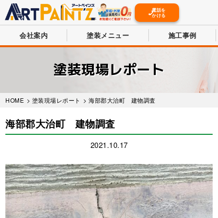
電話を
かける
会社案内
塗装メニュー
施工事例
Skip
to
塗装現場レポート
main
content
HOME
>
塗装現場レポート
> 海部郡大治町 建物調査
海部郡大治町 建物調査
2021.10.17