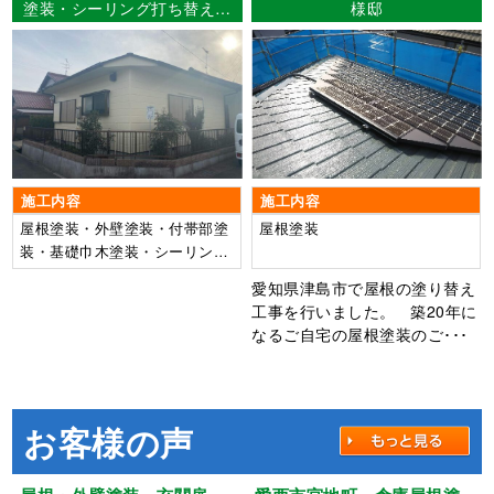
塗装・シーリング打ち替え工
様邸
事 津島市大慶寺町 Ｕ様
邸
施工内容
施工内容
屋根塗装・外壁塗装・付帯部塗
屋根塗装
装・基礎巾木塗装・シーリング
打ち替え工事
愛知県津島市で屋根の塗り替え
工事を行いました。 築20年に
なるご自宅の屋根塗装のご･･･
お客様の声