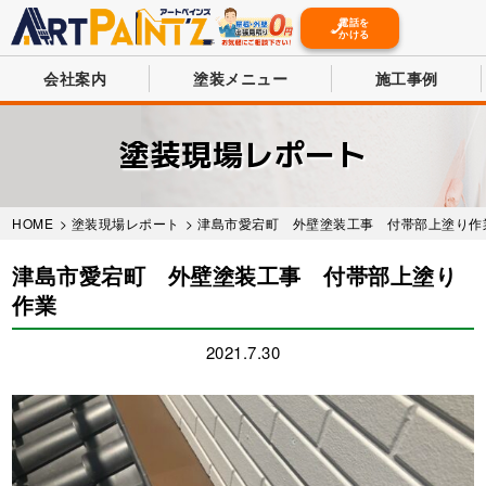
電話を
かける
会社案内
塗装メニュー
施工事例
Skip
to
塗装現場レポート
main
content
HOME
>
塗装現場レポート
> 津島市愛宕町 外壁塗装工事 付帯部上塗り作
津島市愛宕町 外壁塗装工事 付帯部上塗り
作業
2021.7.30