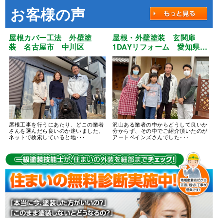
お客様の声
屋根カバー工法 外壁塗
屋根・外壁塗装 玄関扉
装 名古屋市 中川区
1DAYリフォーム 愛知県
江南市
屋根工事を行うにあたり、どこの業者
沢山ある業者の中からどうして良いか
さんを選んだら良いのか迷いました。
分からず、その中でご紹介頂いたのが
ネットで検索していると地･･･
アートペインズさんでした･･･