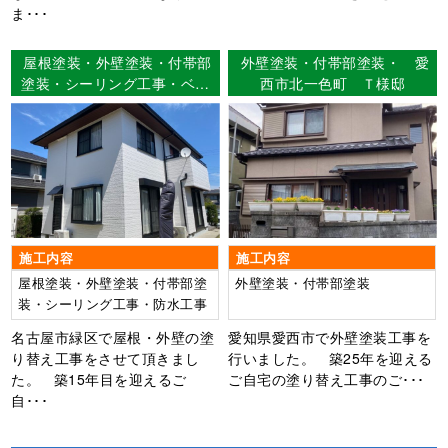
ま･･･
屋根塗装・外壁塗装・付帯部
外壁塗装・付帯部塗装・ 愛
塗装・シーリング工事・ベラ
西市北一色町 Ｔ様邸
ンダFRP防水工事 名古屋市
緑区 N様邸
施工内容
施工内容
屋根塗装・外壁塗装・付帯部塗
外壁塗装・付帯部塗装
装・シーリング工事・防水工事
名古屋市緑区で屋根・外壁の塗
愛知県愛西市で外壁塗装工事を
り替え工事をさせて頂きまし
行いました。 築25年を迎える
た。 築15年目を迎えるご
ご自宅の塗り替え工事のご･･･
自･･･