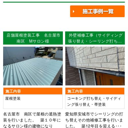
店舗屋根塗装工事 名古屋市
外壁補修工事（サイディング
南区 Mサロン様
張り替え・シーリング打ち替
え） 愛知県安城市 Ｉ様邸
施工内容
施工内容
屋根塗装
コーキング打ち替え・サイディ
ング張り替え・帯塗装
名古屋市 南区で屋根の遮熱塗
愛知県安城市でシーリングの打
装を行いました。 築１０年に
ち替えその他補修工事を行いま
なるサロン様の建物になり
した。 築12年目を迎える･･･