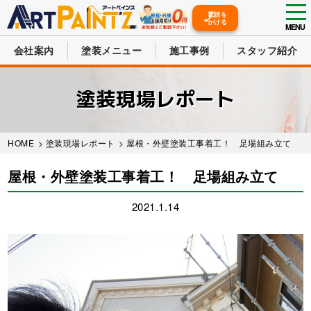
tog
電話を
かける
nav
MENU
会社案内
塗装メニュー
施工事例
スタッフ紹介
Skip
to
塗装現場レポート
main
content
HOME
>
塗装現場レポート
> 屋根・外壁塗装工事着工！ 足場組み立て
屋根・外壁塗装工事着工！ 足場組み立て
2021.1.14