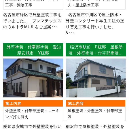
工事・漆喰工事
え・屋上防水工事
名古屋市緑区で外壁塗装工事を
名古屋市中川区で屋上防水・
行いました。 プレマテックス
外壁コンクリート再生工法の塗
のウルトラMUKIをご提案･･･
り替え工事を行いました。
&･･･
外壁塗装・付帯部塗装 愛知
稲沢市駅前 F様邸 屋根塗
県安城市 Y様邸
装・外壁塗装・付帯部塗装
【使用塗料】屋根：超低汚染
リファイン500Si-IR 外壁：
超低汚染リファイン1000Si-
IR
施工内容
施工内容
外壁塗装・付帯部塗装・コーキ
屋根塗装・外壁塗装・付帯部塗
ング打ち替え
装
愛知県安城市で外壁塗装を行い
稲沢市で屋根塗装・外壁塗装を