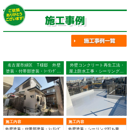
施工事例
名古屋市緑区 T様邸 外壁
外壁コンクリート再生工法・
塗装・付帯部塗装・ｼｰﾘﾝｸﾞ工
屋上防水工事・シーリング打
事・漆喰工事 【使用塗料】
ち替え・付帯部塗装 名古
外壁：ウルトラMUKI
屋市中川区 Ｏ様邸
施工内容
施工内容
外壁塗装・付帯部塗装・ｼｰﾘﾝｸﾞ
外壁塗装・シーリング打ち替