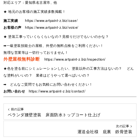
対応エリア：愛知県名古屋市、他
★ 地元のお客様の施工実績多数掲載！
施工実績
https://www.artpaint-z.biz/case/
お客様の声
https://www.artpaint-z.biz/voice/
★ 塗装工事っていくらくらいなの？見積りだけでもいいのかな？
➡一級塗装技能士の屋根、外壁の無料点検をご利用ください！
無理な営業等は一切行っておりません！
外壁屋根無料診断
https://www.artpaint-z.biz/inspection/
★色を塗る前にシミュレーションしたい、塗装以外の工事方法はないの？ どん
な塗料がいいの？ 業者はどうやって選べばいいの？
➡ どんなご質問でもお気軽にお問い合わせください！
お問い合わせ
https://www.artpaint-z.biz/contact/
< 前の記事
ベランダ腰壁塗装 床面防水トップコート仕上げ
次の記事 >
運送会社様 庇裏 鉄骨塗装