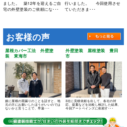
ました。 築12年を迎えるご自
行いました。 今回使用させ
宅の外壁塗装のご依頼にな･･･
ていただきま･･･
お客様の声
屋根カバー工法 外壁塗
外壁塗装 屋根塗装 豊田
装 東海市
市
娘に屋根の雨漏りのことを話すと、地
3社に見積依頼を出して、各社の対
元の方にお願いしたほうがいいのでは
応、提案などを比較し検討した結果、
ないかと言うことで、早速･･･
今回アートペインズに依頼す･･･