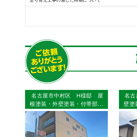
名古屋市中村区 H様邸 屋
名古
根塗装・外壁塗装・付帯部塗
壁塗
装・シーリング工事 【使用
木塗
塗料】屋根：ウルトラSi 外
工事
壁：ウルトラSi