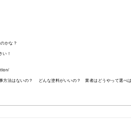
いのかな？
さい！
tion/
事方法はないの？ どんな塗料がいいの？ 業者はどうやって選べ