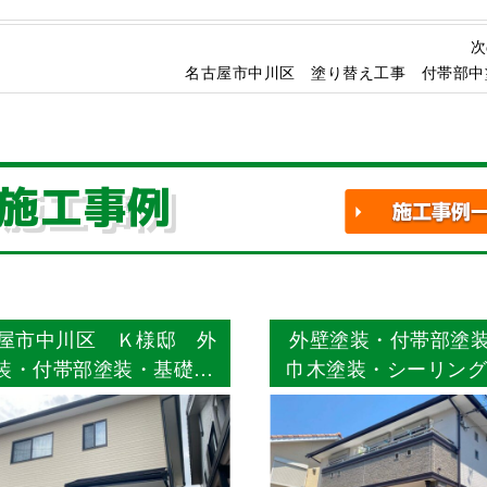
次
名古屋市中川区 塗り替え工事 付帯部中
施工事例
屋市中川区 Ｋ様邸 外
外壁塗装・付帯部塗
装・付帯部塗装・基礎巾
巾木塗装・シーリン
装・シーリング打ち替え
防水工事 名古屋市
・FRP防水2プライ工法
Ｅ様邸