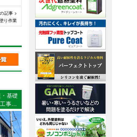
の記事 >
塗り作業
装・基礎
グ工事・
中村区