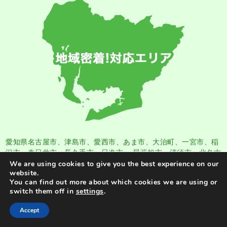
愛知県名古屋市
、
津島市
、
愛西市
、
あま市
、大治町、一宮市、稲
沢市、春日井市、長久手市、日進市、 尾張旭市、清須市、北名古
屋市、犬山市、東郷町、大府市、東海市、岡崎市、安城市、豊田
We are using cookies to give you the best experience on our
website.
市、 みよし市、岩倉市、刈谷市、常滑市、瀬戸市
You can find out more about which cookies we are using or
switch them off in
settings
.
Accept