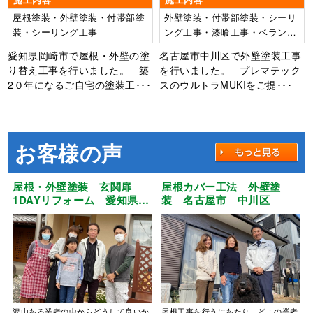
施工内容
施工内容
屋根塗装・外壁塗装・付帯部塗
外壁塗装・付帯部塗装・シーリ
装・シーリング工事
ング工事・漆喰工事・ベランダ
防水工事
愛知県岡崎市で屋根・外壁の塗
名古屋市中川区で外壁塗装工事
り替え工事を行いました。 築
を行いました。 プレマテック
2０年になるご自宅の塗装工･･･
スのウルトラMUKIをご提･･･
お客様の声
屋根・外壁塗装 玄関扉
屋根カバー工法 外壁塗
1DAYリフォーム 愛知県
装 名古屋市 中川区
江南市
沢山ある業者の中からどうして良いか
屋根工事を行うにあたり、どこの業者