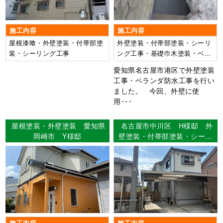
施工内容
施工内容
屋根漆喰・外壁塗装・付帯部塗
外壁塗装・付帯部塗装・シーリ
装・シーリング工事
ング工事・基礎巾木塗装・ベラ
ンダ防水工事
愛知県名古屋市港区で外壁塗装
工事・ベランダ防水工事を行い
ました。 今回、外壁に使
用･･･
屋根塗装・外壁塗装 愛知県
名古屋市中川区 H様邸 外
岡崎市 Y様邸
壁塗装・付帯部塗装・シーリ
ング工事・漆喰工事・ベラン
ダ防水工事 【使用塗料】外
壁：ウルトラMUKI