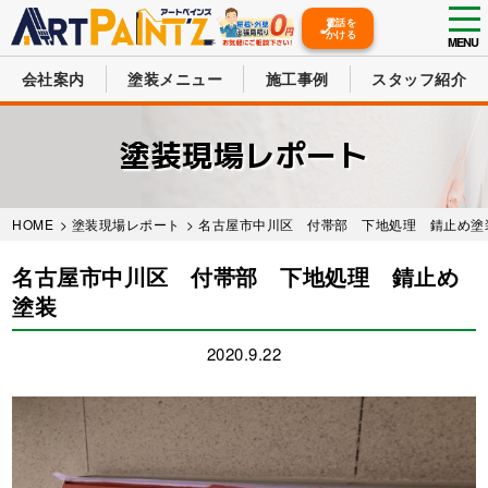
tog
電話を
かける
nav
MENU
会社案内
塗装メニュー
施工事例
スタッフ紹介
Skip
to
塗装現場レポート
main
content
HOME
>
塗装現場レポート
> 名古屋市中川区 付帯部 下地処理 錆止め塗
名古屋市中川区 付帯部 下地処理 錆止め
塗装
2020.9.22