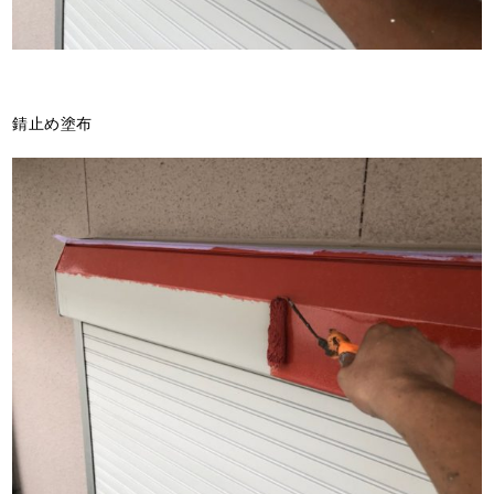
錆止め塗布