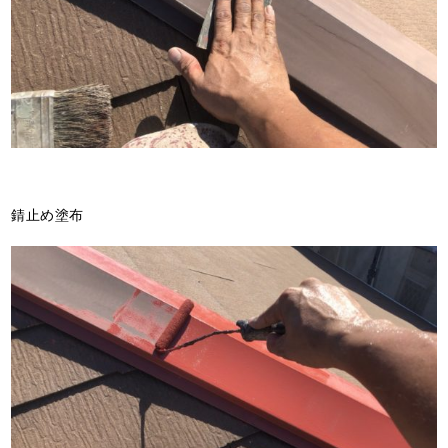
錆止め塗布