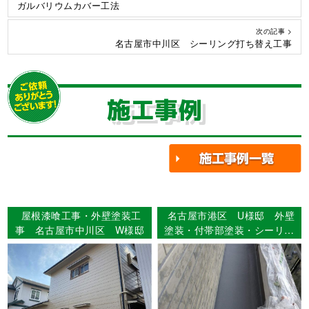
ガルバリウムカバー工法
次の記事 >
名古屋市中川区 シーリング打ち替え工事
施工事例
屋根漆喰工事・外壁塗装工
名古屋市港区 U様邸 外壁
事 名古屋市中川区 W様邸
塗装・付帯部塗装・シーリン
グ工事・基礎巾木塗装・ベラ
ンダ防水工事 【使用塗料】
外壁：WBアート