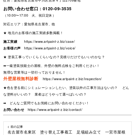
住所：愛知県名古屋市中川区吉津４丁目2705番地
お問い合わせ窓口：
0120-09-3535
（10:00〜17:00 火、祝日定休）
対応エリア：愛知県名古屋市、他
★ 地元のお客様の施工実績多数掲載！
施工実績
https://www.artpaint-z.biz/case/
お客様の声
https://www.artpaint-z.biz/voice/
★ 塗装工事っていくらくらいなの？見積りだけでもいいのかな？
➡一級塗装技能士の屋根、外壁の無料点検をご利用ください！
無理な営業等は一切行っておりません！
外壁屋根無料診断
https://www.artpaint-z.biz/inspection/
★色を塗る前にシミュレーションしたい、塗装以外の工事方法はないの？ どん
な塗料がいいの？ 業者はどうやって選べばいいの？
➡ どんなご質問でもお気軽にお問い合わせください！
お問い合わせ
https://www.artpaint-z.biz/contact/
< 前の記事
名古屋市名東区 塗り替え工事着工 足場組み立て 一宮市屋根