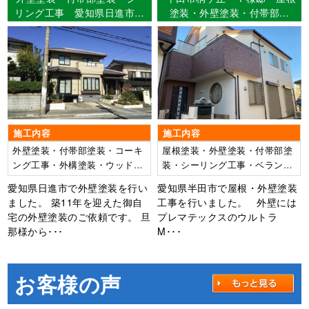
リング工事 愛知県日進市
塗装・外壁塗装・付帯部塗
K様邸
装・シーリング工事・ベラン
ダ防水工事 【使用塗料】屋
根：ウルトラMUKI 外壁：
ウルトラMUKI
施工内容
施工内容
外壁塗装・付帯部塗装・コーキ
屋根塗装・外壁塗装・付帯部塗
ング工事・外構塗装・ウッドデ
装・シーリング工事・ベランダ
ッキ塗装
防水工事
愛知県日進市で外壁塗装を行い
愛知県半田市で屋根・外壁塗装
ました。 築11年を迎えた御自
工事を行いました。 外壁には
宅の外壁塗装のご依頼です。 旦
プレマテックスのウルトラ
那様から･･･
M･･･
お客様の声