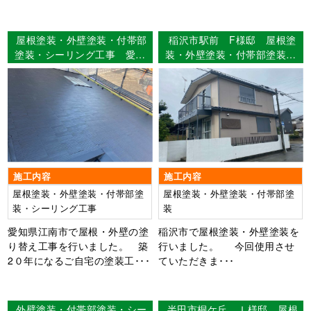
屋根塗装・外壁塗装・付帯部
稲沢市駅前 F様邸 屋根塗
塗装・シーリング工事 愛知
装・外壁塗装・付帯部塗装
県江南市 Ａ様邸
【使用塗料】屋根：超低汚染
リファイン500Si-IR 外壁：
超低汚染リファイン1000Si-
IR
施工内容
施工内容
屋根塗装・外壁塗装・付帯部塗
屋根塗装・外壁塗装・付帯部塗
装・シーリング工事
装
愛知県江南市で屋根・外壁の塗
稲沢市で屋根塗装・外壁塗装を
り替え工事を行いました。 築
行いました。 今回使用させ
2０年になるご自宅の塗装工･･･
ていただきま･･･
外壁塗装・付帯部塗装・シー
半田市桐ケ丘 Ｉ様邸 屋根