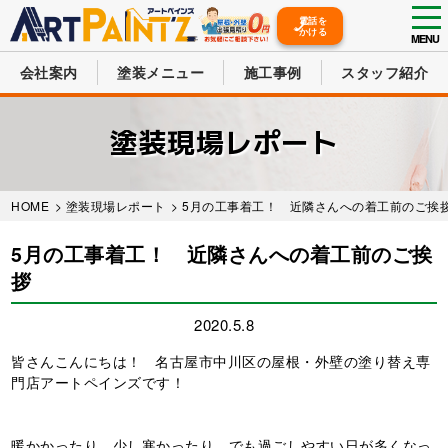
tog
電話を
かける
nav
MENU
会社案内
塗装メニュー
施工事例
スタッフ紹介
Skip
to
塗装現場レポート
main
content
HOME
>
塗装現場レポート
> 5月の工事着工！ 近隣さんへの着工前のご挨
5月の工事着工！ 近隣さんへの着工前のご挨
拶
2020.5.8
皆さんこんにちは！ 名古屋市中川区の屋根・外壁の塗り替え専
門店アートペインズです！
暖かかったり、少し寒かったり、でも過ごしやすい日が多くなっ