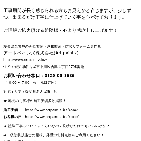
工事期間が長く感じられる方もお見えかと存じますが、少しず
つ、出来るだけ丁寧に仕上げていく事を心がけております。
ご理解ご協力頂ける近隣様へ心より感謝申し上げます！
愛知県名古屋の外壁塗装・屋根塗装・防水リフォーム専門店
アートペインズ株式会社(Art paint'z)
https://www.artpaint-z.biz/
住所：愛知県名古屋市中川区吉津４丁目2705番地
お問い合わせ窓口：
0120-09-3535
（10:00〜17:00 火、祝日定休）
対応エリア：愛知県名古屋市、他
★ 地元のお客様の施工実績多数掲載！
施工実績
https://www.artpaint-z.biz/case/
お客様の声
https://www.artpaint-z.biz/voice/
★ 塗装工事っていくらくらいなの？見積りだけでもいいのかな？
➡一級塗装技能士の屋根、外壁の無料点検をご利用ください！