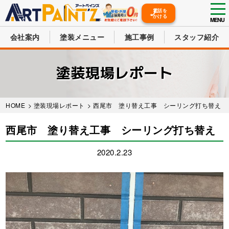
tog
電話を
かける
nav
MENU
会社案内
塗装メニュー
施工事例
スタッフ紹介
Skip
to
塗装現場レポート
main
content
HOME
>
塗装現場レポート
> 西尾市 塗り替え工事 シーリング打ち替え
西尾市 塗り替え工事 シーリング打ち替え
2020.2.23