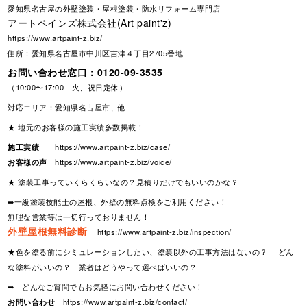
愛知県名古屋の外壁塗装・屋根塗装・防水リフォーム専門店
アートペインズ株式会社(Art paint'z)
https://www.artpaint-z.biz/
住所：愛知県名古屋市中川区吉津４丁目2705番地
お問い合わせ窓口：
0120-09-3535
（10:00〜17:00 火、祝日定休）
対応エリア：愛知県名古屋市、他
★ 地元のお客様の施工実績多数掲載！
施工実績
https://www.artpaint-z.biz/case/
お客様の声
https://www.artpaint-z.biz/voice/
★ 塗装工事っていくらくらいなの？見積りだけでもいいのかな？
➡一級塗装技能士の屋根、外壁の無料点検をご利用ください！
無理な営業等は一切行っておりません！
外壁屋根無料診断
https://www.artpaint-z.biz/inspection/
★色を塗る前にシミュレーションしたい、塗装以外の工事方法はないの？ どん
な塗料がいいの？ 業者はどうやって選べばいいの？
➡ どんなご質問でもお気軽にお問い合わせください！
お問い合わせ
https://www.artpaint-z.biz/contact/