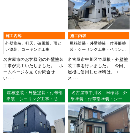
根：水性ヤネフレッシュSi
外壁：ウルトラSi
施工内容
施工内容
外壁塗装、軒天、破風板、雨ど
屋根塗装・外壁塗装・付帯部塗
い塗装、コーキング工事
装・シーリング工事・ベランダ
防水工事
名古屋市のお客様宅の外壁塗装
名古屋市中川区で屋根・外壁塗
工事が完工いたしました。 ホ
装工事を行いました。 今回、
ームページを見てお問合せ
屋根に使用した塗料は、エ
い･･･
ス･･･
屋根塗装・外壁塗装・付帯部
名古屋市中川区 Ｍ様邸 外
塗装・シーリング工事・防水
壁塗装・付帯部塗装・シーリ
工事 名古屋市天白区 O様
ング工事 【使用塗料】外
邸
壁：超低汚染ﾘﾌｧｲﾝ 1000Si-
IR