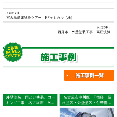
< 前の記事
宮古島暴露試験ツアー KFケミカル（株）
次の記事 >
西尾市 外壁塗装工事 高圧洗浄
施工事例
外壁塗装、雨どい塗装、コー
名古屋市中川区 T様邸 屋
キング工事 名古屋市 M様
根塗装・外壁塗装・付帯部塗
邸
装・シーリング工事・ベラン
ダ防水工事 【使用塗料】屋