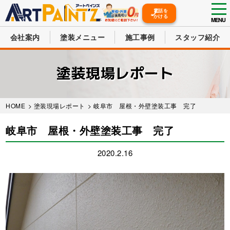
tog
電話を
かける
nav
MENU
会社案内
塗装メニュー
施工事例
スタッフ紹介
Skip
to
塗装現場レポート
main
content
HOME
>
塗装現場レポート
> 岐阜市 屋根・外壁塗装工事 完了
岐阜市 屋根・外壁塗装工事 完了
2020.2.16