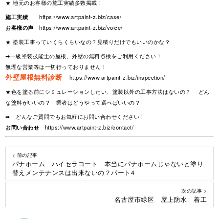
★ 地元のお客様の施工実績多数掲載！
施工実績
https://www.artpaint-z.biz/case/
お客様の声
https://www.artpaint-z.biz/voice/
★ 塗装工事っていくらくらいなの？見積りだけでもいいのかな？
➡一級塗装技能士の屋根、外壁の無料点検をご利用ください！
無理な営業等は一切行っておりません！
外壁屋根無料診断
https://www.artpaint-z.biz/inspection/
★色を塗る前にシミュレーションしたい、塗装以外の工事方法はないの？ どん
な塗料がいいの？ 業者はどうやって選べばいいの？
➡ どんなご質問でもお気軽にお問い合わせください！
お問い合わせ
https://www.artpaint-z.biz/contact/
< 前の記事
パナホーム ハイセラコート 本当にパナホームじゃないと塗り
替えメンテナンスは出来ないの？パート4
次の記事 >
名古屋市緑区 屋上防水 着工