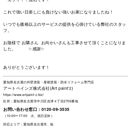
これで強い日差しにも負けない強いお家になりましたね！
いつでも価格以上のサービスの提供を心掛けている弊社のスタッ
フ。
お陰様で
お隣さん
お向かいさんも工事させて頂くことになりま
した。
✨
感謝
✨
ありがとうございます！
愛知県名古屋の外壁塗装・屋根塗装・防水リフォーム専門店
アートペインズ株式会社(Art paint'z)
https://www.artpaint-z.biz/
住所：愛知県名古屋市中川区吉津４丁目2705番地
お問い合わせ窓口：
0120-09-3535
（10:00〜17:00 火、祝日定休）
対応エリア：愛知県名古屋市、他