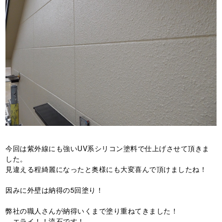
今回は紫外線にも強い
UV
系シリコン塗料で仕上げさせて頂きま
した。
見違える程綺麗になったと奥様にも大変喜んで頂けましたね！
因みに外壁は納得の
5
回塗り！
弊社の職人さんが納得いくまで塗り重ねてきました！
エライ！！流石です！