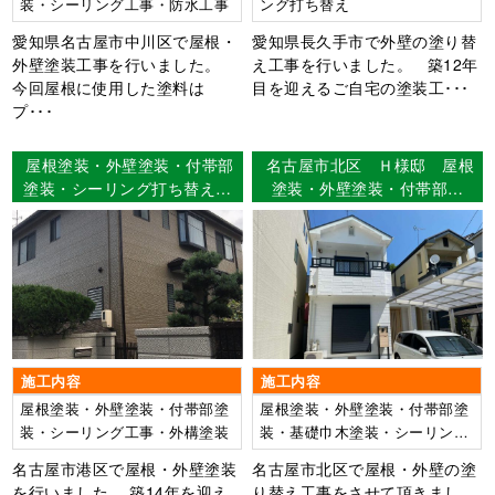
装・シーリング工事・防水工事
ング打ち替え
愛知県名古屋市中川区で屋根・
愛知県長久手市で外壁の塗り替
外壁塗装工事を行いました。
え工事を行いました。 築12年
今回屋根に使用した塗料は
目を迎えるご自宅の塗装工･･･
プ･･･
屋根塗装・外壁塗装・付帯部
名古屋市北区 Ｈ様邸 屋根
塗装・シーリング打ち替え名
塗装・外壁塗装・付帯部塗
古屋市港区 H様邸
装・シーリング打ち替え工
事・ベランダFRP2プライ工
法
施工内容
施工内容
屋根塗装・外壁塗装・付帯部塗
屋根塗装・外壁塗装・付帯部塗
装・シーリング工事・外構塗装
装・基礎巾木塗装・シーリング
打ち替え工事・ベランダFRP2
名古屋市港区で屋根・外壁塗装
名古屋市北区で屋根・外壁の塗
プライ工法
を行いました。 築14年を迎え
り替え工事をさせて頂きまし