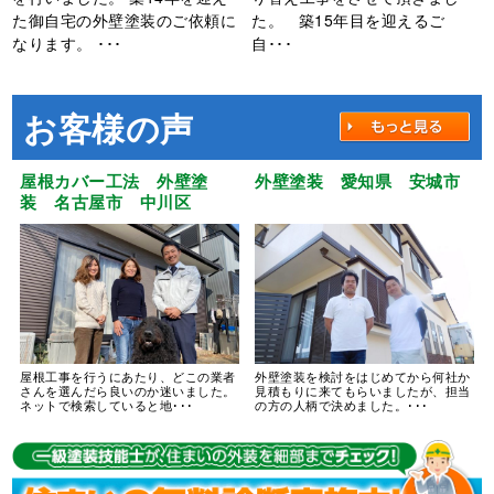
た御自宅の外壁塗装のご依頼に
た。 築15年目を迎えるご
なります。 ･･･
自･･･
お客様の声
屋根カバー工法 外壁塗
外壁塗装 愛知県 安城市
装 名古屋市 中川区
屋根工事を行うにあたり、どこの業者
外壁塗装を検討をはじめてから何社か
さんを選んだら良いのか迷いました。
見積もりに来てもらいましたが、担当
ネットで検索していると地･･･
の方の人柄で決めました。･･･