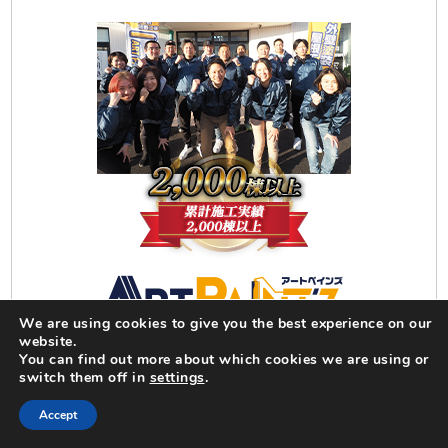
We are using cookies to give you the best experience on our
アートペインズ株式会社(Art paint'z)
website.
愛知県名古屋市中川区吉津４丁目2705番地
You can find out more about which cookies we are using or
switch them off in
settings
.
0120-09-3535
Accept
営業時間 10:00〜17:00