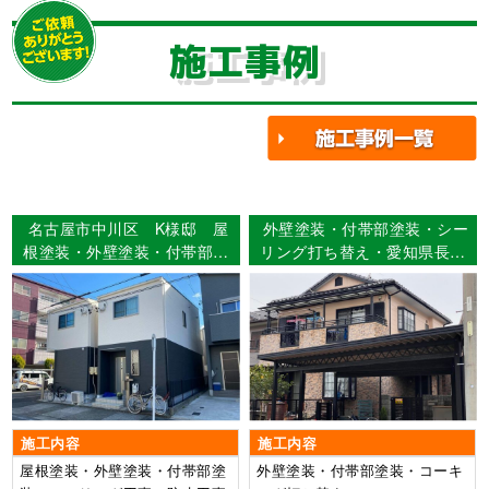
施工事例
名古屋市中川区 K様邸 屋
外壁塗装・付帯部塗装・シー
根塗装・外壁塗装・付帯部塗
リング打ち替え・愛知県長久
装・シーリング工事・防水工
手市 Ｅ様邸
事 【使用塗料】外壁：
MUGAseven
施工内容
施工内容
屋根塗装・外壁塗装・付帯部塗
外壁塗装・付帯部塗装・コーキ