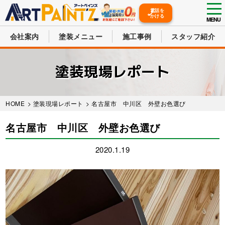
tog
電話を
かける
nav
MENU
会社案内
塗装メニュー
施工事例
スタッフ紹介
Skip
to
塗装現場レポート
main
content
HOME
>
塗装現場レポート
> 名古屋市 中川区 外壁お色選び
名古屋市 中川区 外壁お色選び
2020.1.19