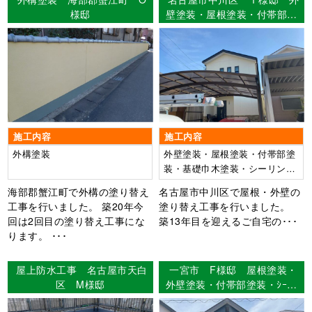
様邸
壁塗装・屋根塗装・付帯部塗
装・シーリング打ち替え工
事・ベランダ防水FRP2プラ
イ工法・基礎巾木塗装
施工内容
施工内容
外構塗装
外壁塗装・屋根塗装・付帯部塗
装・基礎巾木塗装・シーリング
打ち替え工事・ベランダFRP防
海部郡蟹江町で外構の塗り替え
名古屋市中川区で屋根・外壁の
水工事
工事を行いました。 築20年今
塗り替え工事を行いました。
回は2回目の塗り替え工事にな
築13年目を迎えるご自宅の･･･
ります。 ･･･
屋上防水工事 名古屋市天白
一宮市 F様邸 屋根塗装・
区 M様邸
外壁塗装・付帯部塗装・ｼｰﾘﾝ
ｸﾞ工事・防水工事 【使用塗