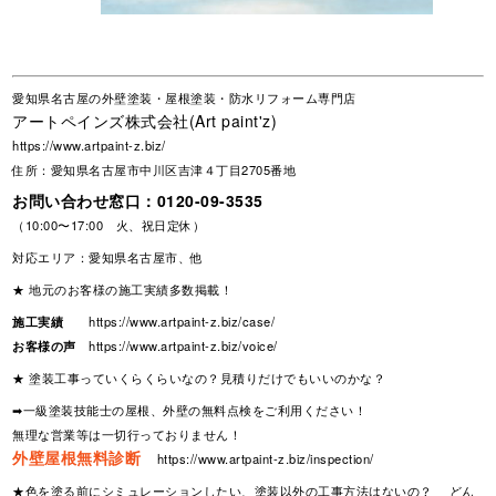
愛知県名古屋の外壁塗装・屋根塗装・防水リフォーム専門店
アートペインズ株式会社(Art paint'z)
https://www.artpaint-z.biz/
住所：愛知県名古屋市中川区吉津４丁目2705番地
お問い合わせ窓口：
0120-09-3535
（10:00〜17:00 火、祝日定休）
対応エリア：愛知県名古屋市、他
★ 地元のお客様の施工実績多数掲載！
施工実績
https://www.artpaint-z.biz/case/
お客様の声
https://www.artpaint-z.biz/voice/
★ 塗装工事っていくらくらいなの？見積りだけでもいいのかな？
➡一級塗装技能士の屋根、外壁の無料点検をご利用ください！
無理な営業等は一切行っておりません！
外壁屋根無料診断
https://www.artpaint-z.biz/inspection/
★色を塗る前にシミュレーションしたい、塗装以外の工事方法はないの？ どん