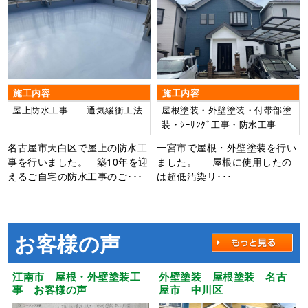
料】屋根：ｽｰﾊﾟｰｾﾗﾝｿﾌｨｱ 外
壁：グランデ有機HRC
施工内容
施工内容
屋上防水工事 通気緩衝工法
屋根塗装・外壁塗装・付帯部塗
装・ｼｰﾘﾝｸﾞ工事・防水工事
名古屋市天白区で屋上の防水工
一宮市で屋根・外壁塗装を行い
事を行いました。 築10年を迎
ました。 屋根に使用したの
えるご自宅の防水工事のご･･･
は超低汚染リ･･･
お客様の声
江南市 屋根・外壁塗装工
外壁塗装 屋根塗装 名古
事 お客様の声
屋市 中川区