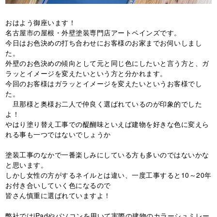
おはよう御座います！
名古屋市の屋根・外壁塗装専門店アートペインズです。
今日はお色決めの打ち合わせにお客様のお家までお伺いしまし
た。
外壁のお色決めの傾向として元と同じ色にしたいと言う方と、ガ
ラッとイメージを変えたいという方と分かれます。
今回のお客様はガラッとイメージを変えたいというお客様でし
た。
旦那様と奥様お二人で仲良く選ばれているのが印象的でした
よ！
やはり塗り替え工事での醍醐味といえば建物を好きな色に変えら
れる事も一つではないでしょうか
塗装工事のなかで一番楽しみにしている方も多いのではないかな
と思います。
しかし女性の方がするネイルとは違い、一度工事すると
10
～
20
年
お付き合いしていく色になるので
皆さん慎重に選ばれていますよ！
弊社では
iPad
やパソコンを用いて実際の建物のカラーシュミレー