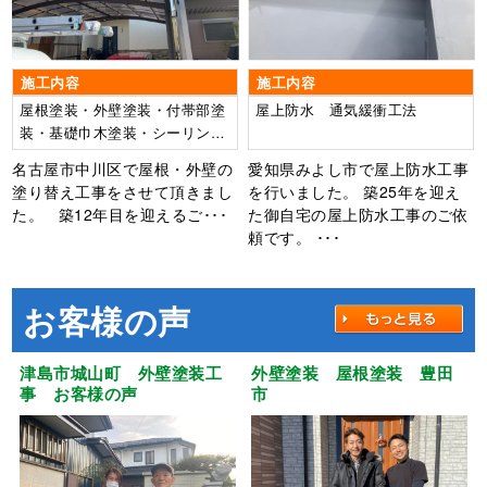
施工内容
施工内容
屋根塗装・外壁塗装・付帯部塗
屋上防水 通気緩衝工法
装・基礎巾木塗装・シーリング
打ち替え工事・ベランダFRP2
名古屋市中川区で屋根・外壁の
愛知県みよし市で屋上防水工事
プライ工法
塗り替え工事をさせて頂きまし
を行いました。 築25年を迎え
た。 築12年目を迎えるご･･･
た御自宅の屋上防水工事のご依
頼です。 ･･･
お客様の声
津島市城山町 外壁塗装工
外壁塗装 屋根塗装 豊田
事 お客様の声
市