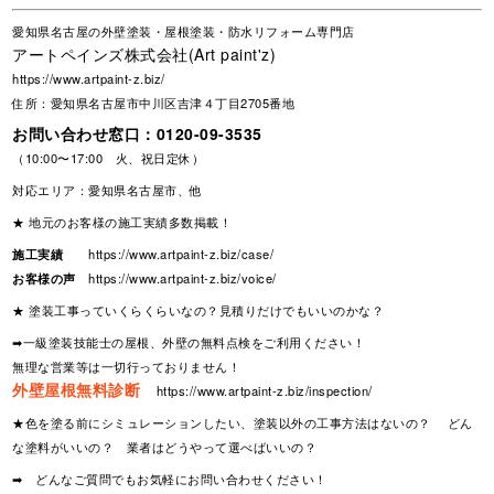
愛知県名古屋の外壁塗装・屋根塗装・防水リフォーム専門店
アートペインズ株式会社(Art paint'z)
https://www.artpaint-z.biz/
住所：愛知県名古屋市中川区吉津４丁目2705番地
お問い合わせ窓口：
0120-09-3535
（10:00〜17:00 火、祝日定休）
対応エリア：愛知県名古屋市、他
★ 地元のお客様の施工実績多数掲載！
施工実績
https://www.artpaint-z.biz/case/
お客様の声
https://www.artpaint-z.biz/voice/
★ 塗装工事っていくらくらいなの？見積りだけでもいいのかな？
➡一級塗装技能士の屋根、外壁の無料点検をご利用ください！
無理な営業等は一切行っておりません！
外壁屋根無料診断
https://www.artpaint-z.biz/inspection/
★色を塗る前にシミュレーションしたい、塗装以外の工事方法はないの？ どん
な塗料がいいの？ 業者はどうやって選べばいいの？
➡ どんなご質問でもお気軽にお問い合わせください！