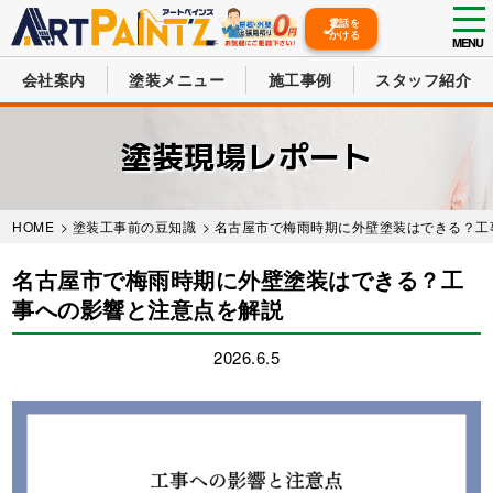
tog
電話を
かける
nav
MENU
会社案内
塗装メニュー
施工事例
スタッフ紹介
Skip
to
塗装現場レポート
main
content
HOME
>
塗装工事前の豆知識
> 名古屋市で梅雨時期に外壁塗装はできる？
名古屋市で梅雨時期に外壁塗装はできる？工
事への影響と注意点を解説
2026.6.5