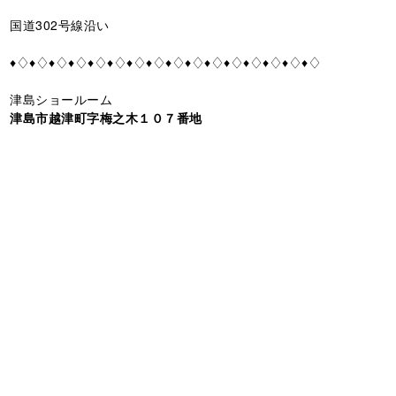
国道302号線沿い
♦♢♦♢♦♢♦♢♦♢♦♢♦♢♦♢♦♢♦♢♦♢♦♢♦♢♦♢♦♢♦♢
津島ショールーム
津島市越津町字梅之木１０７番地