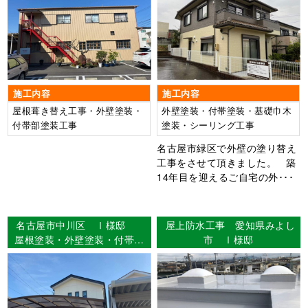
外壁：ｼｬﾝﾂﾄｯﾌﾟﾜﾝ
施工内容
施工内容
屋根葺き替え工事・外壁塗装・
外壁塗装・付帯塗装・基礎巾木
付帯部塗装工事
塗装・シーリング工事
名古屋市緑区で外壁の塗り替え
工事をさせて頂きました。 築
14年目を迎えるご自宅の外･･･
名古屋市中川区 Ⅰ様邸
屋上防水工事 愛知県みよし
屋根塗装・外壁塗装・付帯部
市 Ⅰ様邸
塗装・シーリング打ち替え工
事・ベランダFRP防水2プラ
イ工法