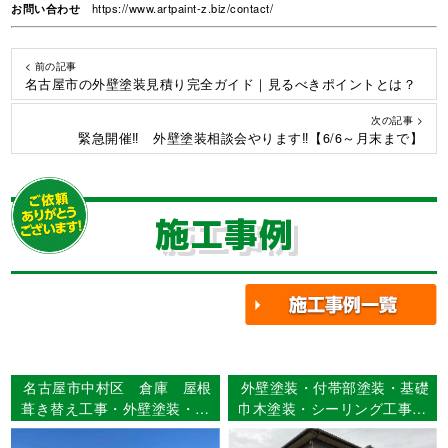
お問い合わせ
https://www.artpaint-z.biz/contact/
< 前の記事
名古屋市の外壁塗装見積り完全ガイド｜見るべきポイントとは？
次の記事 >
緊急開催‼ 外壁塗装相談会やります‼【6/6～月末まで】
施工事例
名古屋市中村区 倉庫 屋根
外壁塗装・付帯部塗装・基礎
葺き替え工事・外壁塗装・付
巾木塗装・シーリング工事
帯部塗装工事 【使用塗料】
名古屋市緑区 Ｈ様邸