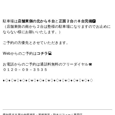
駐車場は
店舗東側の北から６台
と
正面２台
の
８台完備
🅿️
（店舗東側の南から２台は塾様の駐車場になりますのでお止めに
ならない様にお願いいたします。）
ご予約の方優先とさせていただきます。
Webからのご予約は
コチラ💻
お電話からのご予約は通話料無料のフリーダイヤル☎
０１２０－０９－３５３５
♦♢♦♢♦♢♦♢♦♢♦♢♦♢♦♢♦♢♦♢♦♢♦♢♦♢♦♢♦♢♦♢
愛知県名古屋の外壁塗装・屋根塗装・防水リフォーム専門店