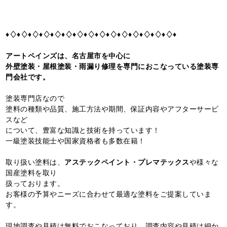
♦♢♦♢♦♢♦♢♦♢♦♢♦♢♦♢♦♢♦♢♦♢♦♢♦♢♦♢♦♢♦
アートペインズは、名古屋市を中心に
外壁塗装・屋根塗装・雨漏り修理を専門におこなっている塗装専
門会社です。
塗装専門店なので
塗料の種類や品質、施工方法や期間、保証内容やアフターサービ
スなど
について、豊富な知識と技術を持っています！
一級塗装技能士や国家資格者も多数在籍！
取り扱い塗料は、
アステックペイント・プレマテックス
や様々な
国産塗料を取り
扱っております。
お客様の予算やニーズに合わせて最適な塗料をご提案していま
す。
現地調査や見積は無料でおこなっており、調査内容や見積は細か