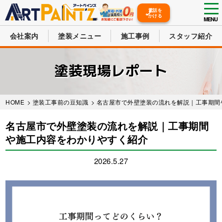
tog
電話を
かける
nav
MENU
会社案内
塗装メニュー
施工事例
スタッフ紹介
Skip
to
塗装現場レポート
main
content
HOME
>
塗装工事前の豆知識
> 名古屋市で外壁塗装の流れを解説｜工事期
名古屋市で外壁塗装の流れを解説｜工事期間
や施工内容をわかりやすく紹介
2026.5.27