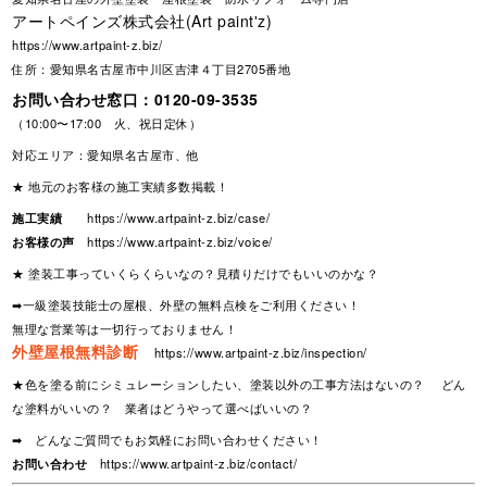
アートペインズ株式会社(Art paint'z)
https://www.artpaint-z.biz/
住所：愛知県名古屋市中川区吉津４丁目2705番地
お問い合わせ窓口：
0120-09-3535
（10:00〜17:00 火、祝日定休）
対応エリア：愛知県名古屋市、他
★ 地元のお客様の施工実績多数掲載！
施工実績
https://www.artpaint-z.biz/case/
お客様の声
https://www.artpaint-z.biz/voice/
★ 塗装工事っていくらくらいなの？見積りだけでもいいのかな？
➡一級塗装技能士の屋根、外壁の無料点検をご利用ください！
無理な営業等は一切行っておりません！
外壁屋根無料診断
https://www.artpaint-z.biz/inspection/
★色を塗る前にシミュレーションしたい、塗装以外の工事方法はないの？ どん
な塗料がいいの？ 業者はどうやって選べばいいの？
➡ どんなご質問でもお気軽にお問い合わせください！
お問い合わせ
https://www.artpaint-z.biz/contact/