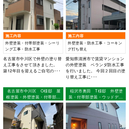
施工内容
施工内容
外壁塗装・付帯部塗装・シーリ
外壁塗装・防水工事・コーキン
ング工事・防水工事
グ打ち替え
名古屋市中川区で外壁の塗り替
愛知県清洲市で賃貸マンション
え工事をさせて頂きました。
の外壁塗装 ベランダ防水工事
築12年目を迎えるご自宅の･･･
を行いました。 今回２回目の塗
り替え工事に･･･
名古屋市中川区 O様邸 屋
稲沢市奥田 T様邸 外壁塗
根塗装・外壁塗装・付帯部塗
装・付帯部塗装・ウッドデッ
装・ｼｰﾘﾝｸﾞ工事・防水工事
キ塗装・シーリング工事・漆
【使用塗料】屋根：超低汚染
喰工事 【使用塗料】外壁：
ﾘﾌｧｲﾝ500無機-IR 外壁：超
ウルトラSi
低汚染ﾘﾌｧｲﾝ弾性1000MS-IR