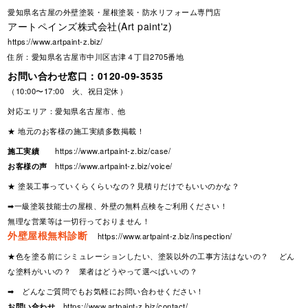
愛知県名古屋の外壁塗装・屋根塗装・防水リフォーム専門店
アートペインズ株式会社(Art paint'z)
https://www.artpaint-z.biz/
住所：愛知県名古屋市中川区吉津４丁目2705番地
お問い合わせ窓口：
0120-09-3535
（10:00〜17:00 火、祝日定休）
対応エリア：愛知県名古屋市、他
★ 地元のお客様の施工実績多数掲載！
施工実績
https://www.artpaint-z.biz/case/
お客様の声
https://www.artpaint-z.biz/voice/
★ 塗装工事っていくらくらいなの？見積りだけでもいいのかな？
➡一級塗装技能士の屋根、外壁の無料点検をご利用ください！
無理な営業等は一切行っておりません！
外壁屋根無料診断
https://www.artpaint-z.biz/inspection/
★色を塗る前にシミュレーションしたい、塗装以外の工事方法はないの？ どん
な塗料がいいの？ 業者はどうやって選べばいいの？
➡ どんなご質問でもお気軽にお問い合わせください！
お問い合わせ
https://www.artpaint-z.biz/contact/