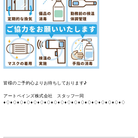
皆様のご予約心よりお待ちしております♪
アートペインズ株式会社 スタッフ一同
♦♢♦♢♦♢♦♢♦♢♦♢♦♢♦♢♦♢♦♢♦♢♦♢♦♢♦♢♦♢♦♢♦♢♦♢