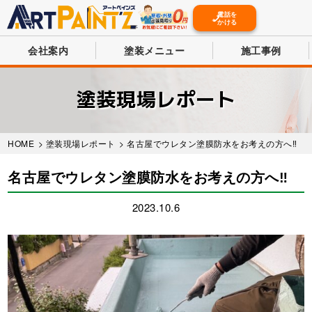
電話を
かける
会社案内
塗装メニュー
施工事例
Skip
to
塗装現場レポート
main
content
HOME
>
塗装現場レポート
> 名古屋でウレタン塗膜防水をお考えの方へ‼️
名古屋でウレタン塗膜防水をお考えの方へ‼️
2023.10.6