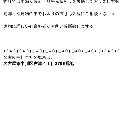
弊社では雨漏り診断・無料見積もりを実施しておりましす😁
雨漏りや建物の事でお困りの方はお気軽にご相談下さい☺️
建物に詳しい有資格者がお伺い診断致します☺️
♦♢♦♢♦♢♦♢♦♢♦♢♦♢♦♢♦♢♦♢♦♢♦♢♦♢♦♢♦♢♦♢♦♢♦♢
名古屋中川本社の場所は、
名古屋市中川区吉津４丁目2705番地