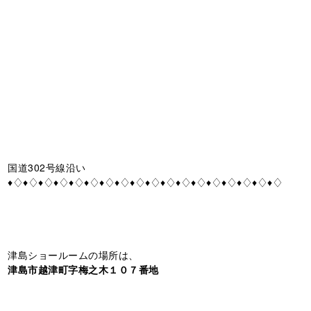
国道302号線沿い
♦♢♦♢♦♢♦♢♦♢♦♢♦♢♦♢♦♢♦♢♦♢♦♢♦♢♦♢♦♢♦♢♦♢♦♢
津島ショールームの場所は、
津島市越津町字梅之木１０７番地