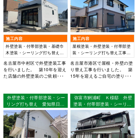
施工内容
施工内容
外壁塗装・付帯部塗装・基礎巾
屋根塗装・外壁塗装・付帯部塗
木塗装・シーリング打ち替え工
装・シーリング打ち替え工事・
事
ベランダ防水
名古屋市中村区で外壁塗装工事
名古屋市港区で屋根・外壁の塗
を行いました。 築10年を迎え
り替え工事を行いました。 築
た店舗の外壁塗装のご依頼･･･
15年を迎えるご自宅の塗り･･･
外壁塗装・付帯部塗装・シー
弥富市鯏浦町 Ｋ様邸 外壁
リング打ち替え 愛知県日進
塗装・付帯部塗装・シーリン
市 O様邸
グ工事・漆喰工事 【使用塗
料】外壁：超低汚染リファイ
ン1000si-IR