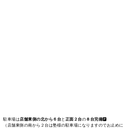
駐車場は
店舗東側の北から６台
と
正面２台
の
８台完備
🅿️
（店舗東側の南から２台は塾様の駐車場になりますのでお止めに