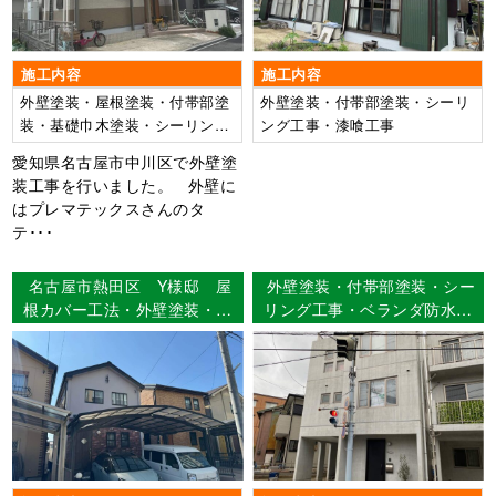
施工内容
施工内容
外壁塗装・屋根塗装・付帯部塗
外壁塗装・付帯部塗装・シーリ
装・基礎巾木塗装・シーリング
ング工事・漆喰工事
打ち替え工事
愛知県名古屋市中川区で外壁塗
装工事を行いました。 外壁に
はプレマテックスさんのタ
テ･･･
名古屋市熱田区 Y様邸 屋
外壁塗装・付帯部塗装・シー
根カバー工法・外壁塗装・付
リング工事・ベランダ防水工
帯部塗装・シーリング工事・
事 名古屋市天白区 M様邸
ベランダ防水工事 【使用塗
料】外壁：超低汚染ﾘﾌｧｲﾝ弾
性1000MS-IR