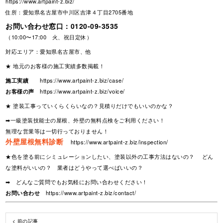
https://www.artpaint-z.biz/
住所：愛知県名古屋市中川区吉津４丁目2705番地
お問い合わせ窓口：
0120-09-3535
（10:00〜17:00 火、祝日定休）
対応エリア：愛知県名古屋市、他
★ 地元のお客様の施工実績多数掲載！
施工実績
https://www.artpaint-z.biz/case/
お客様の声
https://www.artpaint-z.biz/voice/
★ 塗装工事っていくらくらいなの？見積りだけでもいいのかな？
➡一級塗装技能士の屋根、外壁の無料点検をご利用ください！
無理な営業等は一切行っておりません！
外壁屋根無料診断
https://www.artpaint-z.biz/inspection/
★色を塗る前にシミュレーションしたい、塗装以外の工事方法はないの？ どん
な塗料がいいの？ 業者はどうやって選べばいいの？
➡ どんなご質問でもお気軽にお問い合わせください！
お問い合わせ
https://www.artpaint-z.biz/contact/
< 前の記事