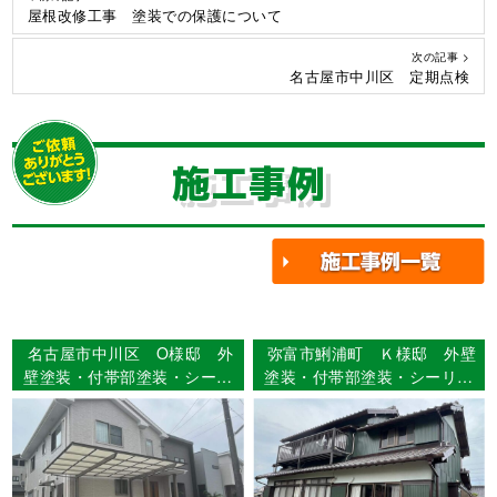
屋根改修工事 塗装での保護について
次の記事 >
名古屋市中川区 定期点検
施工事例
名古屋市中川区 O様邸 外
弥富市鯏浦町 Ｋ様邸 外壁
壁塗装・付帯部塗装・シーリ
塗装・付帯部塗装・シーリン
ング工事 【使用塗料】外
グ工事・漆喰工事 【使用塗
壁：タテイルα美館
料】外壁：超低汚染リファイ
ン1000si-IR