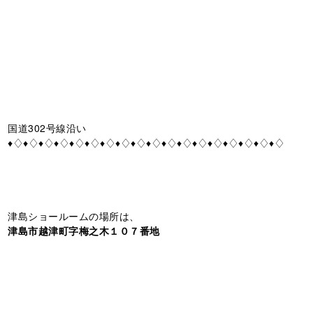
国道302号線沿い
♦♢♦♢♦♢♦♢♦♢♦♢♦♢♦♢♦♢♦♢♦♢♦♢♦♢♦♢♦♢♦♢♦♢♦♢
津島ショールームの場所は、
津島市越津町字梅之木１０７番地