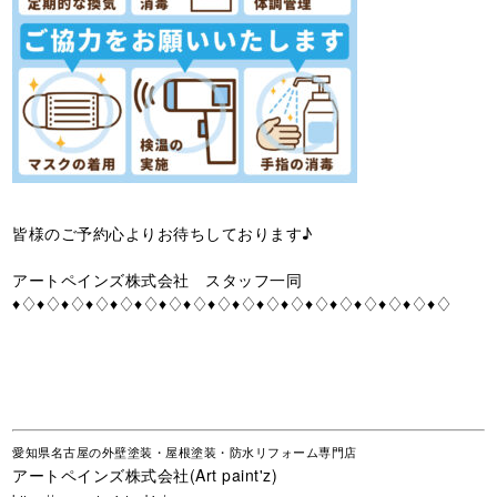
皆様のご予約心よりお待ちしております♪
アートペインズ株式会社 スタッフ一同
♦♢♦♢♦♢♦♢♦♢♦♢♦♢♦♢♦♢♦♢♦♢♦♢♦♢♦♢♦♢♦♢♦♢♦♢
愛知県名古屋の外壁塗装・屋根塗装・防水リフォーム専門店
アートペインズ株式会社(Art paint'z)