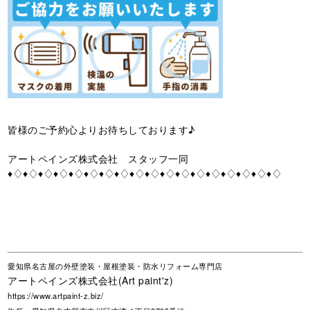
皆様のご予約心よりお待ちしております♪
アートペインズ株式会社 スタッフ一同
♦♢♦♢♦♢♦♢♦♢♦♢♦♢♦♢♦♢♦♢♦♢♦♢♦♢♦♢♦♢♦♢♦♢♦♢
愛知県名古屋の外壁塗装・屋根塗装・防水リフォーム専門店
アートペインズ株式会社(Art paint'z)
https://www.artpaint-z.biz/