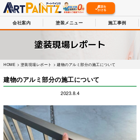
電話を
かける
会社案内
塗装メニュー
施工事例
Skip
to
塗装現場レポート
main
content
HOME
>
塗装現場レポート
> 建物のアルミ部分の施工について
建物のアルミ部分の施工について
2023.8.4