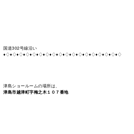
国道302号線沿い
♦♢♦♢♦♢♦♢♦♢♦♢♦♢♦♢♦♢♦♢♦♢♦♢♦♢♦♢♦♢♦♢♦♢♦♢
津島ショールームの場所は、
津島市越津町字梅之木１０７番地