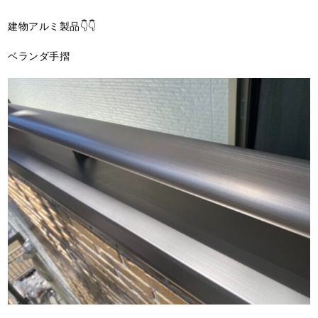
建物アルミ製品👇👇
ベランダ手摺