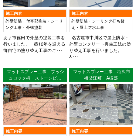
施工内容
施工内容
外壁塗装・付帯部塗装・シーリ
外壁塗装・シーリング打ち替
ング工事・外構塗装
え・屋上防水工事
あま市篠田で外壁の塗装工事を
名古屋市中川区で屋上防水・
行いました。 築12年を迎える
外壁コンクリート再生工法の塗
御自宅の塗り替え工事のご･･･
り替え工事を行いました。
&･･･
マットスプレー工事 ブッシ
マットスプレー工事 稲沢市
ュロック柄・ストーンピン
祖父江町 A様邸
ク 知多市長浦 Ｋ様邸
施工内容
施工内容