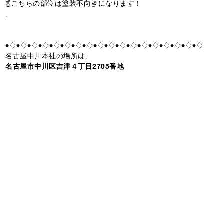
☝️こちらの部位は塗装不向きになります！
、
♦♢♦♢♦♢♦♢♦♢♦♢♦♢♦♢♦♢♦♢♦♢♦♢♦♢♦♢♦♢♦♢♦♢♦♢
名古屋中川本社の場所は、
名古屋市中川区吉津４丁目2705番地