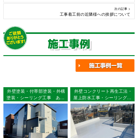
次の記事 >
工事着工前の近隣様への挨拶について
施工事例
外壁塗装・付帯部塗装・外構
外壁コンクリート再生工法・
塗装・シーリング工事 あま
屋上防水工事・シーリング打
市篠田 Ｎ様邸
ち替え・付帯部塗装 名古
屋市中川区 Ｏ様邸