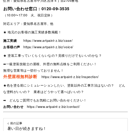
住所：愛知県名古屋市中川区吉津４丁目2705番地
お問い合わせ窓口：
0120-09-3535
（10:00〜17:00 火、祝日定休）
対応エリア：愛知県名古屋市、他
★ 地元のお客様の施工実績多数掲載！
施工実績
https://www.artpaint-z.biz/case/
お客様の声
https://www.artpaint-z.biz/voice/
★ 塗装工事っていくらくらいなの？見積りだけでもいいのかな？
➡一級塗装技能士の屋根、外壁の無料点検をご利用ください！
無理な営業等は一切行っておりません！
外壁屋根無料診断
https://www.artpaint-z.biz/inspection/
★色を塗る前にシミュレーションしたい、塗装以外の工事方法はないの？ どん
な塗料がいいの？ 業者はどうやって選べばいいの？
➡ どんなご質問でもお気軽にお問い合わせください！
お問い合わせ
https://www.artpaint-z.biz/contact/
< 前の記事
暑い日が続きますね！