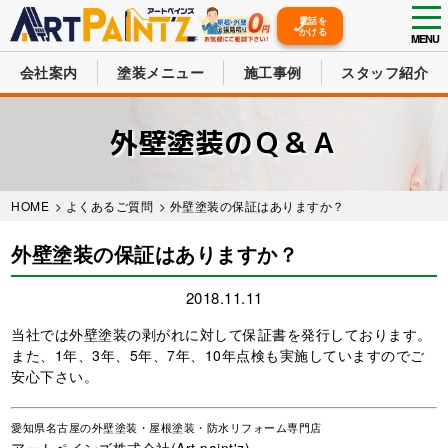
tog
電話を
かける
nav
MENU
会社案内
塗装メニュー
施工事例
スタッフ紹介
Skip
to
外壁塗装のＱ＆Ａ
main
content
HOME
>
よくあるご質問
> 外壁塗装の保証はありますか？
外壁塗装の保証はありますか？
2018.11.11
当社では外壁塗装の剥がれに対して保証書を発行しております。
また、1年、3年、5年、7年、10年点検も実施していますのでご
安心下さい。
愛知県名古屋の外壁塗装・屋根塗装・防水リフォーム専門店