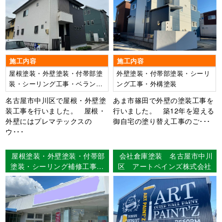
料】屋根：ウルトラMUKI
外壁：ウルトラMUKI
施工内容
施工内容
屋根塗装・外壁塗装・付帯部塗
外壁塗装・付帯部塗装・シーリ
装・シーリング工事・ベランダ
ング工事・外構塗装
FRP防水工事
名古屋市中川区で屋根・外壁塗
あま市篠田で外壁の塗装工事を
装工事を行いました。 屋根・
行いました。 築12年を迎える
外壁にはプレマテックスの
御自宅の塗り替え工事のご･･･
ウ･･･
屋根塗装・外壁塗装・付帯部
会社倉庫塗装 名古屋市中川
塗装・シーリング補修工事
区 アートペインズ株式会社
愛知県一宮市