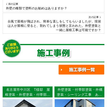
< 前の記事
外壁の種類で塗料のお勧めはありますか？
次の記事 >
台風で屋根が飛ばされ、簡単な直しをしてもらいましたが、現状
は人が屋根に登ると、割れてしまう状態と言われた。外壁塗装と
一緒に屋根工事は可能ですか？
施工事例
名古屋市中川区 T様邸 屋
外壁塗装・付帯部塗装・外構
根塗装・外壁塗装・付帯部塗
塗装・シーリング工事 あま
装・シーリング工事・ベラン
市篠田 Ｎ様邸
ダFRP防水工事 【使用塗