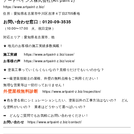
アートペインズ株式会社(Art paint'z)
https://www.artpaint-z.biz/
住所：愛知県名古屋市中川区吉津４丁目2705番地
お問い合わせ窓口：
0120-09-3535
（10:00〜17:00 火、祝日定休）
対応エリア：愛知県名古屋市、他
★ 地元のお客様の施工実績多数掲載！
施工実績
https://www.artpaint-z.biz/case/
お客様の声
https://www.artpaint-z.biz/voice/
★ 塗装工事っていくらくらいなの？見積りだけでもいいのかな？
➡一級塗装技能士の屋根、外壁の無料点検をご利用ください！
無理な営業等は一切行っておりません！
外壁屋根無料診断
https://www.artpaint-z.biz/inspection/
★色を塗る前にシミュレーションしたい、塗装以外の工事方法はないの？ どん
な塗料がいいの？ 業者はどうやって選べばいいの？
➡ どんなご質問でもお気軽にお問い合わせください！
お問い合わせ
https://www.artpaint-z.biz/contact/