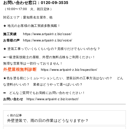
お問い合わせ窓口：
0120-09-3535
（10:00〜17:00 火、祝日定休）
対応エリア：愛知県名古屋市、他
★ 地元のお客様の施工実績多数掲載！
施工実績
https://www.artpaint-z.biz/case/
お客様の声
https://www.artpaint-z.biz/voice/
★ 塗装工事っていくらくらいなの？見積りだけでもいいのかな？
➡一級塗装技能士の屋根、外壁の無料点検をご利用ください！
無理な営業等は一切行っておりません！
外壁屋根無料診断
https://www.artpaint-z.biz/inspection/
★色を塗る前にシミュレーションしたい、塗装以外の工事方法はないの？ どん
な塗料がいいの？ 業者はどうやって選べばいいの？
➡ どんなご質問でもお気軽にお問い合わせください！
お問い合わせ
https://www.artpaint-z.biz/contact/
< 前の記事
外壁塗装で、雨の日の作業はどうなりますか？