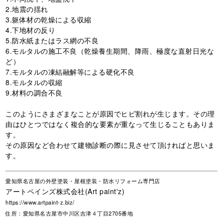
2.地震の揺れ
3.躯体材の乾燥による収縮
4.下地材の反り
5.防水紙またはラス網の不良
6.モルタルの施工不良（乾燥養生期間、降雨、極度な直射日光な
ど）
7.モルタルの凍結融解等による硬化不良
8.モルタルの収縮
9.材料の調合不良
このようにさまざまなことが原因でヒビ割れが生じます。その理
由はひとつではなく複合的な要素が重なって生じることもありま
す。
その原因など合わせて建物診断の際に見させて頂ければと思いま
す。
愛知県名古屋の外壁塗装・屋根塗装・防水リフォーム専門店
アートペインズ株式会社(Art paint'z)
https://www.artpaint-z.biz/
住所：愛知県名古屋市中川区吉津４丁目2705番地