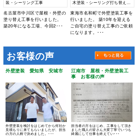
装・シーリング工事
木塗装・シーリング打ち替え工
事・ベランダ床FRPトップコー
名古屋市中川区で屋根・外壁の
東海市名和町で外壁塗装工事を
ト
塗り替え工事を行いました。
行いました。 築10年を迎える
築20年になる工場、今回2･･･
ご自宅の塗り替え工事のご依頼
になります。･･･
お客様の声
外壁塗装 愛知県 安城市
江南市 屋根・外壁塗装工
事 お客様の声
外壁塗装を検討をはじめてから何社か
担当者の方をはじめ、工事をして頂き
見積もりに来てもらいましたが、担当
ました職人の皆さん大変丁寧でいつも
の方の人柄で決めました。･･･
綺麗にして仕事を終えてい･･･