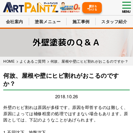
tog
電話を
かける
nav
MENU
会社案内
塗装メニュー
施工事例
スタッフ紹介
Skip
to
外壁塗装のＱ＆Ａ
main
content
HOME
>
よくあるご質問
> 何故、屋根や壁にヒビ割れがおこるのですか？
何故、屋根や壁にヒビ割れがおこるのです
か？
2018.10.26
外壁のヒビ割れは原因が多様です。原因を即答するのは難しく、
原因によっては補修程度の処理ではすまない場合もあります。原
因としては、下記のようなことがあげられます。
1.不同沈下、地盤沈下