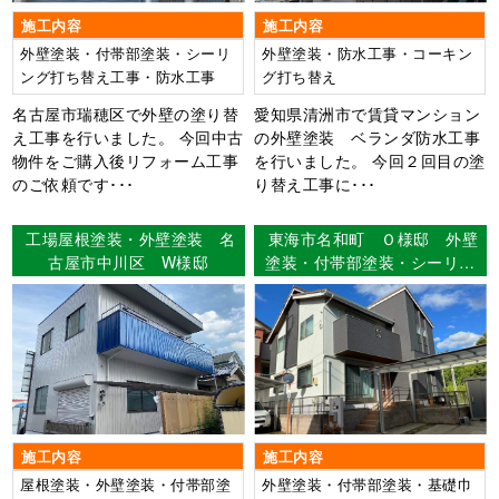
施工内容
施工内容
外壁塗装・付帯部塗装・シーリ
外壁塗装・防水工事・コーキン
ング打ち替え工事・防水工事
グ打ち替え
名古屋市瑞穂区で外壁の塗り替
愛知県清洲市で賃貸マンション
え工事を行いました。 今回中古
の外壁塗装 ベランダ防水工事
物件をご購入後リフォーム工事
を行いました。 今回２回目の塗
のご依頼です･･･
り替え工事に･･･
工場屋根塗装・外壁塗装 名
東海市名和町 Ｏ様邸 外壁
古屋市中川区 W様邸
塗装・付帯部塗装・シーリン
グ打ち替え工事・基礎巾木塗
装・ベランダ床FRPトップコ
ート
施工内容
施工内容
屋根塗装・外壁塗装・付帯部塗
外壁塗装・付帯部塗装・基礎巾