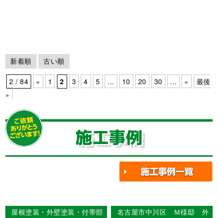
新着順
古い順
2 / 84
«
1
2
3
4
5
...
10
20
30
...
»
最後
»
施工事例
屋根塗装・外壁塗装・付帯部
名古屋市中川区 Ｍ様邸 外