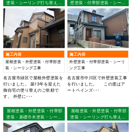
塗装・シーリング打ち替え名
壁塗装・付帯部塗装・シーリ
古屋市緑区 I様邸
ング工事 【使用塗料】外
壁：超低汚染ﾘﾌｧｲﾝ 1000Si-
IR
施工内容
施工内容
屋根塗装・外壁塗装・付帯部塗
外壁塗装・付帯部塗装・シーリ
装・シーリング工事
ング工事
名古屋市緑区で屋根外壁塗装を
名古屋市中川区で外壁塗装工事
行いました。 築13年を迎えた
を行いました。 この度はア
御自宅の塗り替えのご依頼で
ートペインズ･･･
す。 外壁に･･･
屋根塗装・外壁塗装・付帯部
屋根塗装・外壁塗装・付帯部
塗装・基礎巾木塗装・シーリ
塗装・シーリング打ち替え
ング打ち替え工事・ベランダ
三重県川越市 S様邸
FRP防水工事 名古屋市中川