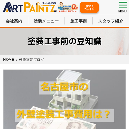
tog
電話を
かける
nav
MENU
会社案内
塗装メニュー
施工事例
スタッフ紹介
Skip
to
塗装工事前の豆知識
main
content
HOME
> 外壁塗装ブログ