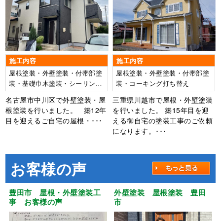
区 Ｈ様邸
施工内容
施工内容
屋根塗装・外壁塗装・付帯部塗
屋根塗装・外壁塗装・付帯部塗
装・基礎巾木塗装・シーリング
装・コーキング打ち替え
打ち替え工事・ベランダFRP防
名古屋市中川区で外壁塗装・屋
三重県川越市で屋根・外壁塗装
水工事
根塗装を行いました。 築12年
を行いました。 築15年目を迎
目を迎えるご自宅の屋根・･･･
える御自宅の塗装工事のご依頼
になります。･･･
お客様の声
豊田市 屋根・外壁塗装工
外壁塗装 屋根塗装 豊田
事 お客様の声
市