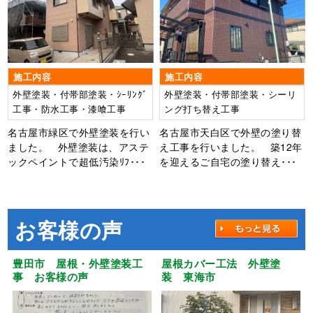
施工内容
施工内容
外壁塗装・付帯部塗装・ｼｰﾘﾝｸﾞ
外壁塗装・付帯部塗装・シーリ
工事・防水工事・漆喰工事
ング打ち替え工事
名古屋市緑区で外壁塗装を行い
名古屋市天白区で外壁の塗り替
ました。 外壁塗装は、アステ
え工事を行いました。 築12年
ックペイントで超低汚染ﾘﾌ･･･
を迎えるご自宅の塗り替え･･･
お客様の声
豊田市 屋根・外壁塗装工
屋根カバー工法 外壁塗
事 お客様の声
装 東海市