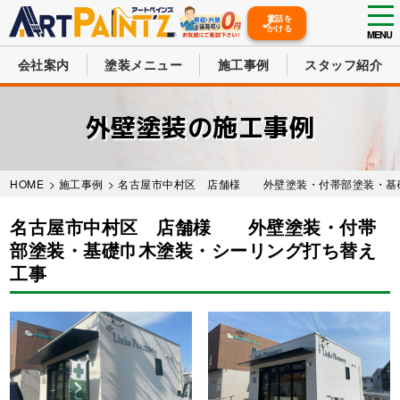
tog
電話を
かける
nav
MENU
会社案内
塗装メニュー
施工事例
スタッフ紹介
Skip
to
外壁塗装の施工事例
main
content
HOME
>
施工事例
>
名古屋市中村区 店舗様 外壁塗装・付帯部塗装・基
名古屋市中村区 店舗様 外壁塗装・付帯
部塗装・基礎巾木塗装・シーリング打ち替え
工事