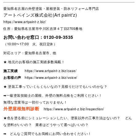
愛知県名古屋の外壁塗装・屋根塗装・防水リフォーム専門店
アートペインズ株式会社(Art paint'z)
https://www.artpaint-z.biz/
住所：愛知県名古屋市中川区吉津４丁目2705番地
お問い合わせ窓口：
0120-09-3535
（10:00〜17:00 火、祝日定休）
対応エリア：愛知県名古屋市、他
★ 地元のお客様の施工実績多数掲載！
施工実績
https://www.artpaint-z.biz/case/
お客様の声
https://www.artpaint-z.biz/voice/
★ 塗装工事っていくらくらいなの？見積りだけでもいいのかな？
➡一級塗装技能士の屋根、外壁の無料点検をご利用ください！
無理な営業等は一切行っておりません！
外壁屋根無料診断
https://www.artpaint-z.biz/inspection/
★色を塗る前にシミュレーションしたい、塗装以外の工事方法はないの？ どん
な塗料がいいの？ 業者はどうやって選べばいいの？
➡ どんなご質問でもお気軽にお問い合わせください！