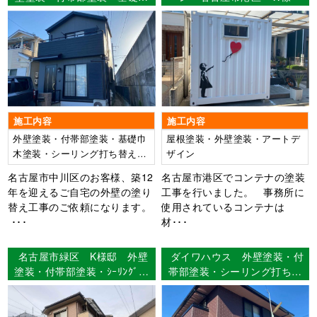
木塗装・シーリング打ち替
え・ベランダ床FRPトップコ
ート工法
施工内容
施工内容
外壁塗装・付帯部塗装・基礎巾
屋根塗装・外壁塗装・アートデ
木塗装・シーリング打ち替え・
ザイン
ベランダ床FRP防水トップコー
名古屋市中川区のお客様、築12
名古屋市港区でコンテナの塗装
ト工法
年を迎えるご自宅の外壁の塗り
工事を行いました。 事務所に
替え工事のご依頼になります。
使用されているコンテナは
･･･
材･･･
名古屋市緑区 K様邸 外壁
ダイワハウス 外壁塗装・付
塗装・付帯部塗装・ｼｰﾘﾝｸﾞ工
帯部塗装・シーリング打ち替
事・防水工事・漆喰工事
え工事 名古屋市天白区 Ｙ
【使用塗料】外壁：超低汚染
様邸
ﾘﾌｧｲﾝ弾性1000MS-IR