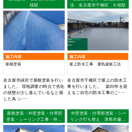
様邸
法 名古屋市千種区 Ｋ様邸
施工内容
施工内容
屋根塗装
屋上防水工事 通気緩衝工法
名古屋市緑区で屋根塗装を行い
名古屋市千種区で屋上の防水工
ました。 現地調査の時点で劣化
事を行いました。 築30年を迎
の状態が少し進んでいるなと感
えるご自宅の防水工事のご･･･
じた為 シ･･･
屋根塗装・外壁塗装・付帯部
外壁塗装・付帯部塗装・シー
塗装・シーリング工事・外部
リング打ち替え 津島市藤浪
階段長尺シート張り 名古屋
町 I様邸
市中川区 O様邸