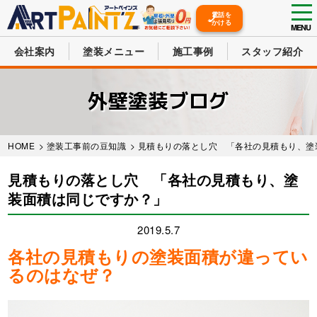
tog
電話を
かける
nav
MENU
会社案内
塗装メニュー
施工事例
スタッフ紹介
Skip
to
外壁塗装ブログ
main
content
HOME
>
塗装工事前の豆知識
> 見積もりの落とし穴 「各社の見積もり、
見積もりの落とし穴 「各社の見積もり、塗
装面積は同じですか？」
2019.5.7
各社の見積もりの塗装面積が違ってい
るのはなぜ？