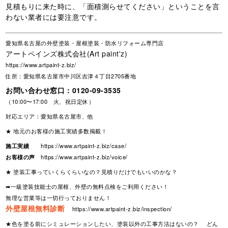
見積もりに来た時に、「面積測らせてください」ということを言
わない業者には要注意です。
愛知県名古屋の外壁塗装・屋根塗装・防水リフォーム専門店
アートペインズ株式会社(Art paint'z)
https://www.artpaint-z.biz/
住所：愛知県名古屋市中川区吉津４丁目2705番地
お問い合わせ窓口：
0120-09-3535
（10:00〜17:00 火、祝日定休）
対応エリア：愛知県名古屋市、他
★ 地元のお客様の施工実績多数掲載！
施工実績
https://www.artpaint-z.biz/case/
お客様の声
https://www.artpaint-z.biz/voice/
★ 塗装工事っていくらくらいなの？見積りだけでもいいのかな？
➡一級塗装技能士の屋根、外壁の無料点検をご利用ください！
無理な営業等は一切行っておりません！
外壁屋根無料診断
https://www.artpaint-z.biz/inspection/
★色を塗る前にシミュレーションしたい、塗装以外の工事方法はないの？ どん