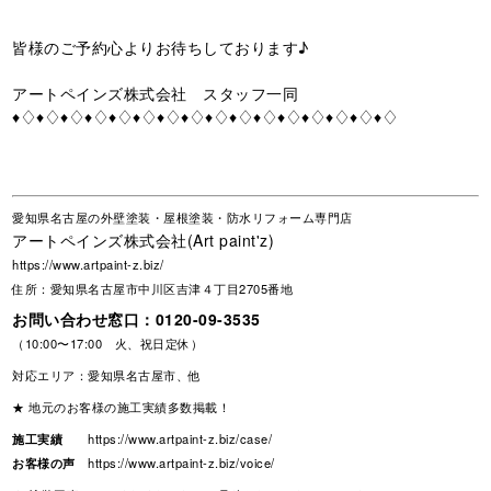
皆様のご予約心よりお待ちしております♪
アートペインズ株式会社 スタッフ一同
♦♢♦♢♦♢♦♢♦♢♦♢♦♢♦♢♦♢♦♢♦♢♦♢♦♢♦♢♦♢♦♢
愛知県名古屋の外壁塗装・屋根塗装・防水リフォーム専門店
アートペインズ株式会社(Art paint'z)
https://www.artpaint-z.biz/
住所：愛知県名古屋市中川区吉津４丁目2705番地
お問い合わせ窓口：
0120-09-3535
（10:00〜17:00 火、祝日定休）
対応エリア：愛知県名古屋市、他
★ 地元のお客様の施工実績多数掲載！
施工実績
https://www.artpaint-z.biz/case/
お客様の声
https://www.artpaint-z.biz/voice/