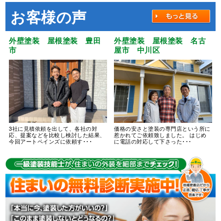
お客様の声
外壁塗装 屋根塗装 豊田
外壁塗装 屋根塗装 名古
市
屋市 中川区
3社に見積依頼を出して、各社の対
価格の安さと塗装の専門店という所に
応、提案などを比較し検討した結果、
惹かれてご依頼致しました。 はじめ
今回アートペインズに依頼す･･･
に電話の対応して下さった･･･