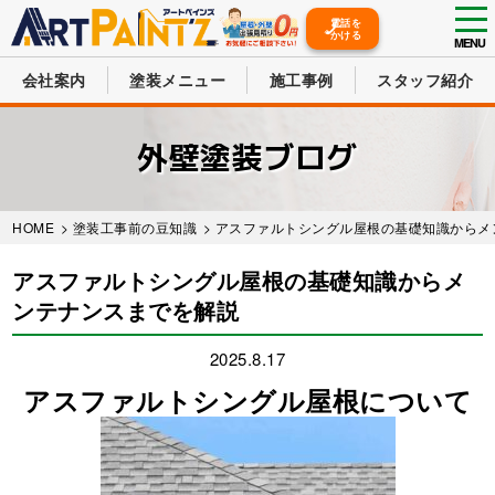
tog
電話を
かける
nav
MENU
会社案内
塗装メニュー
施工事例
スタッフ紹介
Skip
to
外壁塗装ブログ
main
content
HOME
>
塗装工事前の豆知識
> アスファルトシングル屋根の基礎知識からメ
アスファルトシングル屋根の基礎知識からメ
ンテナンスまでを解説
2025.8.17
アスファルトシングル屋根について