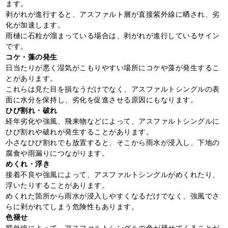
ます。
剥がれが進行すると、アスファルト層が直接紫外線に晒され、劣
化が加速します。
雨樋に石粒が溜まっている場合は、剥がれが進行しているサイン
です。
コケ・藻の発生
日当たりが悪く湿気がこもりやすい場所にコケや藻が発生するこ
とがあります。
これらは見た目を損なうだけでなく、アスファルトシングルの表
面に水分を保持し、劣化を促進させる原因にもなります。
ひび割れ・破れ
経年劣化や強風、飛来物などによって、アスファルトシングルに
ひび割れや破れが発生することがあります。
小さなひび割れでも放置すると、そこから雨水が浸入し、下地の
腐食や雨漏りにつながります。
めくれ・浮き
接着不良や強風によって、アスファルトシングルがめくれたり、
浮いたりすることがあります。
めくれた箇所から雨水が浸入しやすくなるだけでなく、強風でさ
らに剥がれてしまう危険性もあります。
色褪せ
紫外線によって、アスファルトシングルの色が褪せてくることが