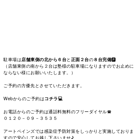
駐車場は
店舗東側の北から６台
と
正面２台
の
８台完備
🅿️
（店舗東側の南から２台は塾様の駐車場になりますのでお止めに
ならない様にお願いいたします。）
ご予約の方優先とさせていただきます。
Webからのご予約は
コチラ💻
お電話からのご予約は通話料無料のフリーダイヤル☎
０１２０－０９－３５３５
アートペインズでは感染症予防対策をしっかりと実施しておりま
すので安心してお越し下さいませ♪