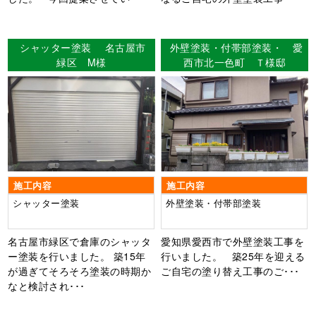
シャッター塗装 名古屋市
外壁塗装・付帯部塗装・ 愛
緑区 M様
西市北一色町 Ｔ様邸
施工内容
施工内容
シャッター塗装
外壁塗装・付帯部塗装
名古屋市緑区で倉庫のシャッタ
愛知県愛西市で外壁塗装工事を
ー塗装を行いました。 築15年
行いました。 築25年を迎える
が過ぎてそろそろ塗装の時期か
ご自宅の塗り替え工事のご･･･
なと検討され･･･