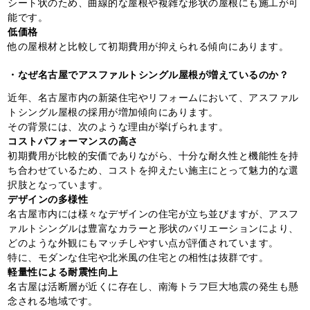
シート状のため、曲線的な屋根や複雑な形状の屋根にも施工が可
能です。
低価格
他の屋根材と比較して初期費用が抑えられる傾向にあります。
・なぜ名古屋でアスファルトシングル屋根が増えているのか？
近年、名古屋市内の新築住宅やリフォームにおいて、アスファル
トシングル屋根の採用が増加傾向にあります。
その背景には、次のような理由が挙げられます。
コストパフォーマンスの高さ
初期費用が比較的安価でありながら、十分な耐久性と機能性を持
ち合わせているため、コストを抑えたい施主にとって魅力的な選
択肢となっています。
デザインの多様性
名古屋市内には様々なデザインの住宅が立ち並びますが、アスフ
ァルトシングルは豊富なカラーと形状のバリエーションにより、
どのような外観にもマッチしやすい点が評価されています。
特に、モダンな住宅や北米風の住宅との相性は抜群です。
軽量性による耐震性向上
名古屋は活断層が近くに存在し、南海トラフ巨大地震の発生も懸
念される地域です。