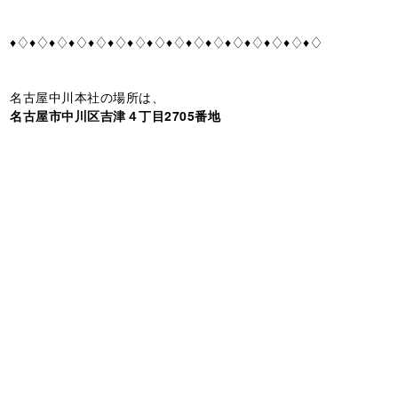
♦♢♦♢♦♢♦♢♦♢♦♢♦♢♦♢♦♢♦♢♦♢♦♢♦♢♦♢♦♢♦♢
名古屋中川本社の場所は、
名古屋市中川区吉津４丁目2705番地