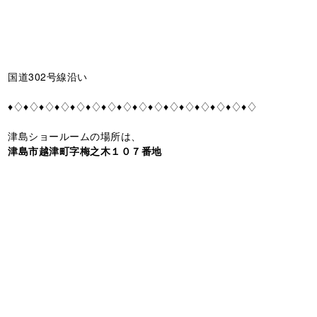
国道302号線沿い
♦♢♦♢♦♢♦♢♦♢♦♢♦♢♦♢♦♢♦♢♦♢♦♢♦♢♦♢♦♢♦♢
津島ショールームの場所は、
津島市越津町字梅之木１０７番地