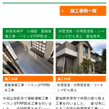
弥富市神戸 Ｕ様邸 屋根漆
外壁塗装・付帯部塗装・シー
喰工事・ベランダFRP防水工
リング打ち替え・愛知県常滑
事
市 F様邸
施工内容
施工内容
屋根漆喰工事・ベランダFRP防
外壁塗装・付帯部塗装・コーキ
水工事
ング打ち替え
今回は弥富市で屋根漆喰工事・
愛知県常滑市で外壁の塗り替え
ベランダFRP防水工事を行いま
工事を行いました。 築12年に
した。 今回提案させてい･･･
なるご自宅の外壁塗装工事･･･