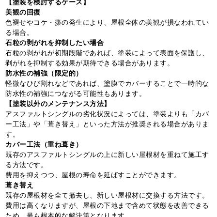
【塗装を検討するケース】
美観の回復
色褪せやコケ・藻の発生により、屋根全体の美観が損なわれてい
る場合。
石粒の剥がれを抑制したい場合
石粒の剥がれが初期段階であれば、塗装によって表面を保護し、
剥がれを抑制する効果が期待できる場合があります。
防水性の補強（限定的）
軽微なひび割れなどであれば、塗膜でカバーすることで一時的な
防水性の補強につながる可能性もあります。
【塗装以外のメンテナンス方法】
アスファルトシングルの劣化状況によっては、塗装よりも「カバ
ー工法」や「葺き替え」といった方法が推奨される場合がありま
す。
カバー工法（重ね葺き）
既存のアスファルトシングルの上に新しい屋根材を重ねて施工す
る方法です。
費用を抑えつつ、屋根の寿命を延ばすことができます。
葺き替え
既存の屋根材を全て撤去し、新しい屋根材に交換する方法です。
費用は高くなりますが、屋根の下地まで含めて状態を改善できる
ため、最も根本的な解決策となります。