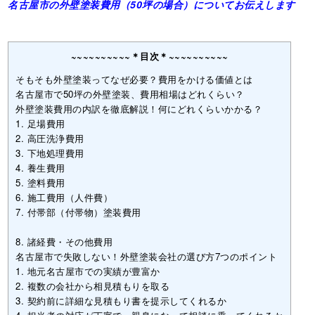
名古屋市の外壁塗装費用（50坪の場合）についてお伝えします
~~~~~~~~~~＊目次＊~~~~~~~~~~
そもそも外壁塗装ってなぜ必要？費用をかける価値とは
名古屋市で50坪の外壁塗装、費用相場はどれくらい？
外壁塗装費用の内訳を徹底解説！何にどれくらいかかる？
1. 足場費用
2. 高圧洗浄費用
3. 下地処理費用
4. 養生費用
5. 塗料費用
6. 施工費用（人件費）
7. 付帯部（付帯物）塗装費用
8. 諸経費・その他費用
名古屋市で失敗しない！外壁塗装会社の選び方7つのポイント
1. 地元名古屋市での実績が豊富か
2. 複数の会社から相見積もりを取る
3. 契約前に詳細な見積もり書を提示してくれるか