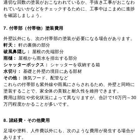
適切な回数の塗装がおこなわれているか、手抜き工事がおこなわ
れていないかなどをチェックするために、工事中はこまめに進捗
を確認しましょう。
7. 付帯部（付帯物）塗装費用
外壁以外にも、次の付帯部の塗装が必要になる場合があります。
軒天：
軒の裏側の部分
破風鼻隠し：
屋根の先端部分
雨樋：
屋根から雨水を排出する部分
シャッターボックス：
シャッターを収納する箱
水切り：
基礎と外壁の境目にある部材
その他：
換気フード、配管など
これらの付帯部も紫外線や雨風にさらされるため、外壁と同時に
塗装することで、家全体の美観と耐久性を維持できます。
費用は部位や劣化状況によって異なりますが、合計で10万円～30
万円程度かかることが多いです。
8. 諸経費・その他費用
足場や塗料、人件費以外にも、次のような費用が発生する場合が
あります。