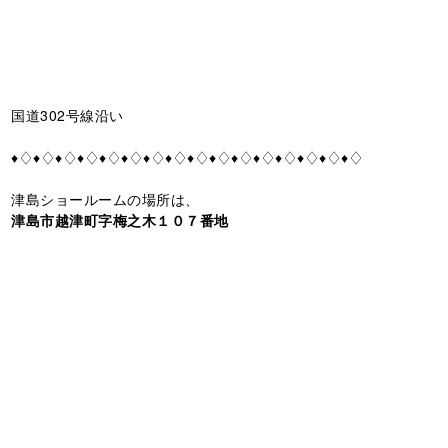
国道302号線沿い
♦♢♦♢♦♢♦♢♦♢♦♢♦♢♦♢♦♢♦♢♦♢♦♢♦♢♦♢♦♢♦♢
津島ショールームの場所は、
津島市越津町字梅之木１０７番地