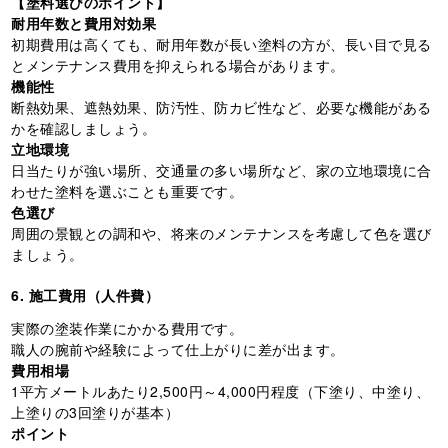
【塗料選びのポイント】
耐用年数と費用対効果
初期費用は高くても、耐用年数が長い塗料の方が、長い目で見る
とメンテナンス費用を抑えられる場合があります。
機能性
断熱効果、遮熱効果、防汚性、防カビ性など、必要な機能がある
かを確認しましょう。
立地環境
日当たりが強い場所、交通量の多い場所など、家の立地環境に合
わせた塗料を選ぶことも重要です。
色選び
周囲の景観との調和や、将来のメンテナンスを考慮して色を選び
ましょう。
6. 施工費用（人件費）
実際の塗装作業にかかる費用です。
職人の腕前や経験によって仕上がりに差が出ます。
費用相場
1平方メートルあたり2,500円～4,000円程度（下塗り、中塗り、
上塗りの3回塗りが基本）
ポイント