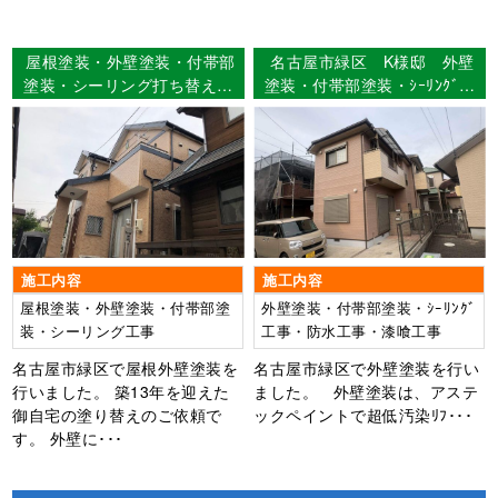
屋根塗装・外壁塗装・付帯部
名古屋市緑区 K様邸 外壁
塗装・シーリング打ち替え名
塗装・付帯部塗装・ｼｰﾘﾝｸﾞ工
古屋市緑区 I様邸
事・防水工事・漆喰工事
【使用塗料】外壁：超低汚染
ﾘﾌｧｲﾝ弾性1000MS-IR
施工内容
施工内容
屋根塗装・外壁塗装・付帯部塗
外壁塗装・付帯部塗装・ｼｰﾘﾝｸﾞ
装・シーリング工事
工事・防水工事・漆喰工事
名古屋市緑区で屋根外壁塗装を
名古屋市緑区で外壁塗装を行い
行いました。 築13年を迎えた
ました。 外壁塗装は、アステ
御自宅の塗り替えのご依頼で
ックペイントで超低汚染ﾘﾌ･･･
す。 外壁に･･･