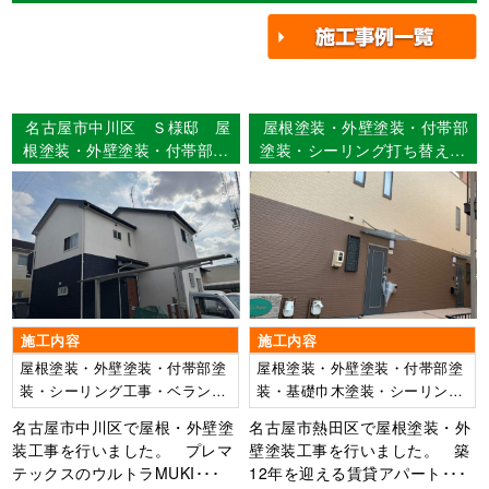
名古屋市中川区 Ｓ様邸 屋
屋根塗装・外壁塗装・付帯部
根塗装・外壁塗装・付帯部塗
塗装・シーリング打ち替え工
装・シーリング工事・バルコ
事・ベランダ防水工事 名
ニー防水工事 【使用塗料】
古屋市熱田区 アパートR様
屋根：ウルトラMUKI 外
邸
壁：ウルトラMUKI
施工内容
施工内容
屋根塗装・外壁塗装・付帯部塗
屋根塗装・外壁塗装・付帯部塗
装・シーリング工事・ベランダ
装・基礎巾木塗装・シーリング
防水工事
打ち替え工事・ベランダ防水工
名古屋市中川区で屋根・外壁塗
名古屋市熱田区で屋根塗装・外
事
装工事を行いました。 プレマ
壁塗装工事を行いました。 築
テックスのウルトラMUKI･･･
12年を迎える賃貸アパート･･･