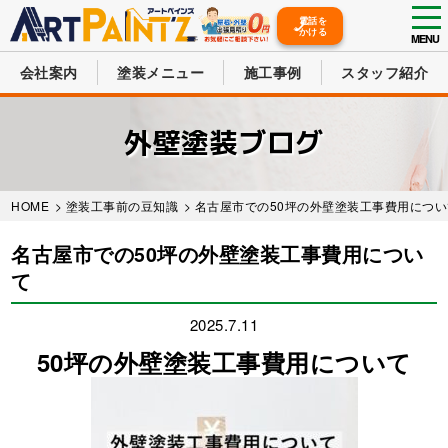
tog
電話を
かける
nav
MENU
会社案内
塗装メニュー
施工事例
スタッフ紹介
Skip
to
外壁塗装ブログ
main
content
HOME
>
塗装工事前の豆知識
> 名古屋市での50坪の外壁塗装工事費用につ
名古屋市での50坪の外壁塗装工事費用につい
て
2025.7.11
50坪の外壁塗装工事費用について