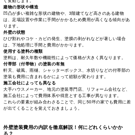
く変動します。
建物の形状や構造
凹凸が多い複雑な形状の建物や、3階建てなど高さのある建物
は、足場設置や作業に手間がかかるため費用が高くなる傾向があ
ります。
外壁の状態
ひび割れやコケ・カビの発生、塗膜の剥がれなどが著しい場合
は、下地処理に手間と費用がかかります。
使用する塗料の種類
塗料は、耐久年数や機能性によって価格が大きく異なります。
付帯部（付帯物）の塗装の有無
軒天、破風、雨樋、シャッターボックス、水切りなどの付帯部の
塗装も費用に含まれるかによって総額が変わります。
施工会社によっても異なる
大手ハウスメーカー、地元の塗装専門店、リフォーム会社など、
施工会社によって費用体系や得意とする工事が異なります。
これらの要素が組み合わさることで、同じ50坪の家でも費用に差
が出てくることを覚えておきましょう。
外壁塗装費用の内訳を徹底解説！何にどれくらいかか
る？