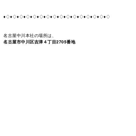
♦♢♦♢♦♢♦♢♦♢♦♢♦♢♦♢♦♢♦♢♦♢♦♢♦♢♦♢♦♢♦♢
名古屋中川本社の場所は、
名古屋市中川区吉津４丁目2705番地