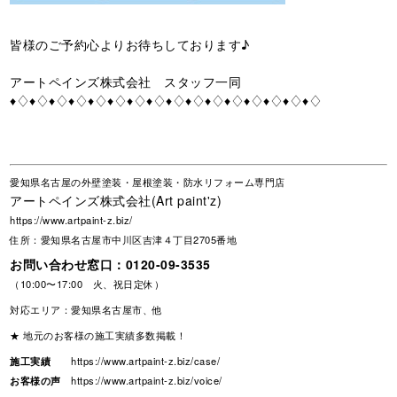
皆様のご予約心よりお待ちしております♪
アートペインズ株式会社 スタッフ一同
♦♢♦♢♦♢♦♢♦♢♦♢♦♢♦♢♦♢♦♢♦♢♦♢♦♢♦♢♦♢♦♢
愛知県名古屋の外壁塗装・屋根塗装・防水リフォーム専門店
アートペインズ株式会社(Art paint'z)
https://www.artpaint-z.biz/
住所：愛知県名古屋市中川区吉津４丁目2705番地
お問い合わせ窓口：
0120-09-3535
（10:00〜17:00 火、祝日定休）
対応エリア：愛知県名古屋市、他
★ 地元のお客様の施工実績多数掲載！
施工実績
https://www.artpaint-z.biz/case/
お客様の声
https://www.artpaint-z.biz/voice/