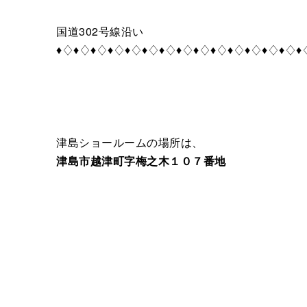
国道302号線沿い
♦♢♦♢♦♢♦♢♦♢♦♢♦♢♦♢♦♢♦♢♦♢♦♢♦♢♦♢♦
津島ショールームの場所は、
津島市越津町字梅之木１０７番地