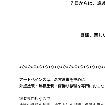
７日からは、通常
皆様、楽し
♦♢♦♢♦♢♦♢♦♢♦♢♦♢♦♢♦♢♦♢♦♢♦♢♦♢♦♢♦
アートペインズは、名古屋市を中心に
外壁塗装・屋根塗装・雨漏り修理を専門におこな
塗装専門店なので
塗料の種類や品質、施工方法や期間、保証内容や