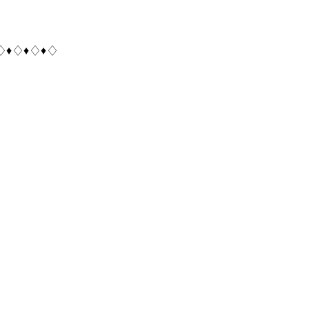
♢♦♢♦♢♦♢