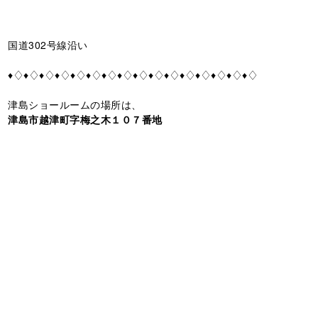
国道302号線沿い
♦♢♦♢♦♢♦♢♦♢♦♢♦♢♦♢♦♢♦♢♦♢♦♢♦♢♦♢♦♢♦♢
津島ショールームの場所は、
津島市越津町字梅之木１０７番地