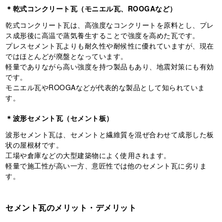
＊乾式コンクリート瓦（モニエル瓦、ROOGAなど）
乾式コンクリート瓦は、高強度なコンクリートを原料とし、プレ
ス成形後に高温で蒸気養生することで強度を高めた瓦です。
プレスセメント瓦よりも耐久性や耐候性に優れていますが、現在
ではほとんどが廃盤となっています。
軽量でありながら高い強度を持つ製品もあり、地震対策にも有効
です。
モニエル瓦やROOGAなどが代表的な製品として知られていま
す。
＊波形セメント瓦（セメント板）
波形セメント瓦は、セメントと繊維質を混ぜ合わせて成形した板
状の屋根材です。
工場や倉庫などの大型建築物によく使用されます。
軽量で施工性が高い一方、意匠性では他のセメント瓦に劣りま
す。
セメント瓦のメリット・デメリット