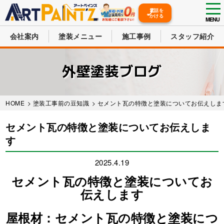
tog
電話を
かける
nav
MENU
会社案内
塗装メニュー
施工事例
スタッフ紹介
Skip
to
外壁塗装ブログ
main
content
HOME
>
塗装工事前の豆知識
> セメント瓦の特徴と塗装についてお伝えしま
セメント瓦の特徴と塗装についてお伝えしま
す
2025.4.19
セメント瓦の特徴と塗装についてお
伝えします
屋根材：セメント瓦の特徴と塗装につ