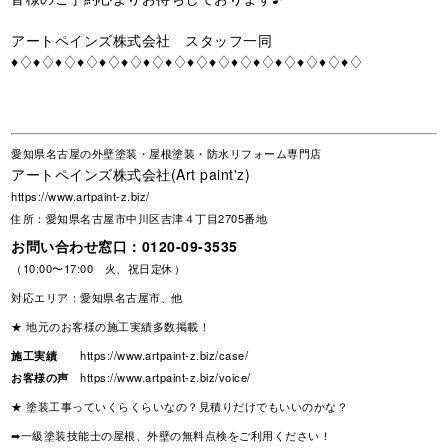
アートペインズ株式会社 スタッフ一同
♦♢♦♢♦♢♦♢♦♢♦♢♦♢♦♢♦♢♦♢♦♢♦♢♦♢♦♢♦♢♦♢
愛知県名古屋の外壁塗装・屋根塗装・防水リフォーム専門店
アートペインズ株式会社(Art paint'z)
https://www.artpaint-z.biz/
住所：愛知県名古屋市中川区吉津４丁目2705番地
お問い合わせ窓口：
0120-09-3535
（10:00〜17:00 火、祝日定休）
対応エリア：愛知県名古屋市、他
★ 地元のお客様の施工実績多数掲載！
施工実績
https://www.artpaint-z.biz/case/
お客様の声
https://www.artpaint-z.biz/voice/
★ 塗装工事っていくらくらいなの？見積りだけでもいいのかな？
➡一級塗装技能士の屋根、外壁の無料点検をご利用ください！