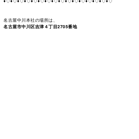
♦♢♦♢♦♢♦♢♦♢♦♢♦♢♦♢♦♢♦♢♦♢♦♢♦♢♦♢♦♢♦♢
名古屋中川本社の場所は、
名古屋市中川区吉津４丁目2705番地