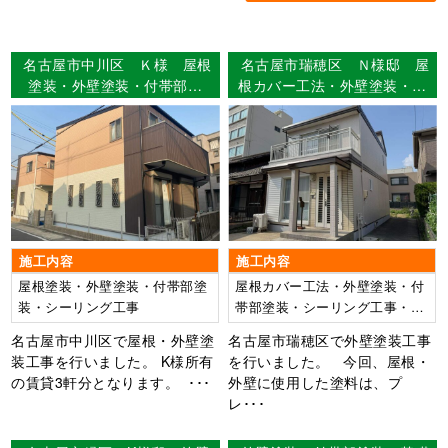
名古屋市中川区 Ｋ様 屋根
名古屋市瑞穂区 Ｎ様邸 屋
塗装・外壁塗装・付帯部塗
根カバー工法・外壁塗装・付
装・シーリング工事 【使用
帯部塗装・シーリング工事・
塗料】屋根：MUGAseven
ベランダ防水工事 【使用塗
外壁：MUGAzero
料】外壁：ウルトラSi
施工内容
施工内容
屋根塗装・外壁塗装・付帯部塗
屋根カバー工法・外壁塗装・付
装・シーリング工事
帯部塗装・シーリング工事・ベ
ランダ防水工事
名古屋市中川区で屋根・外壁塗
名古屋市瑞穂区で外壁塗装工事
装工事を行いました。 K様所有
を行いました。 今回、屋根・
の賃貸3軒分となります。 ･･･
外壁に使用した塗料は、プ
レ･･･