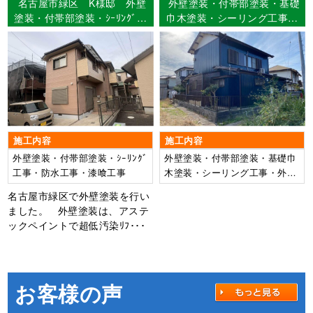
名古屋市緑区 K様邸 外壁
外壁塗装・付帯部塗装・基礎
塗装・付帯部塗装・ｼｰﾘﾝｸﾞ工
巾木塗装・シーリング工事・
事・防水工事・漆喰工事
外構塗装工事 津島市 Ｙ様
【使用塗料】外壁：超低汚染
邸
ﾘﾌｧｲﾝ弾性1000MS-IR
施工内容
施工内容
外壁塗装・付帯部塗装・ｼｰﾘﾝｸﾞ
外壁塗装・付帯部塗装・基礎巾
工事・防水工事・漆喰工事
木塗装・シーリング工事・外構
塗装工事
名古屋市緑区で外壁塗装を行い
ました。 外壁塗装は、アステ
ックペイントで超低汚染ﾘﾌ･･･
お客様の声