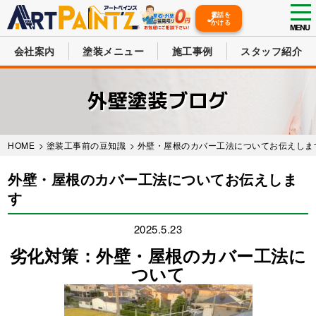
tog
電話を
かける
nav
MENU
会社案内
塗装メニュー
施工事例
スタッフ紹介
Skip
to
外壁塗装ブログ
main
content
HOME
>
塗装工事前の豆知識
> 外壁・屋根のカバー工法についてお伝えしま
外壁・屋根のカバー工法についてお伝えしま
す
2025.5.23
劣化対策：外壁・屋根のカバー工法に
ついて