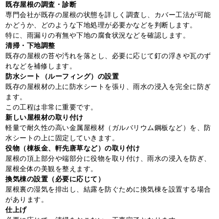
既存屋根の調査・診断
専門会社が既存の屋根の状態を詳しく調査し、カバー工法が可能
かどうか、どのような下地処理が必要かなどを判断します。
特に、雨漏りの有無や下地の腐食状況などを確認します。
清掃・下地調整
既存の屋根の苔や汚れを落とし、必要に応じて釘の浮きや瓦のず
れなどを補修します。
防水シート（ルーフィング）の設置
既存の屋根材の上に防水シートを張り、雨水の浸入を完全に防ぎ
ます。
この工程は非常に重要です。
新しい屋根材の取り付け
軽量で耐久性の高い金属屋根材（ガルバリウム鋼板など）を、防
水シートの上に固定していきます。
役物（棟板金、軒先唐草など）の取り付け
屋根の頂上部分や端部分に役物を取り付け、雨水の浸入を防ぎ、
屋根全体の美観を整えます。
換気棟の設置（必要に応じて）
屋根裏の湿気を排出し、結露を防ぐために換気棟を設置する場合
があります。
仕上げ