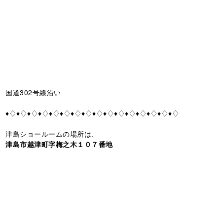
国道302号線沿い
♦♢♦♢♦♢♦♢♦♢♦♢♦♢♦♢♦♢♦♢♦♢♦♢♦♢♦♢♦♢♦♢
津島ショールームの場所は、
津島市越津町字梅之木１０７番地