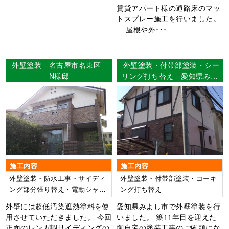
賃貸アパート様の通路床のマッ
トスプレー施工を行いました。
屋根や外･･･
外壁塗装 名古屋市名東区
外壁塗装・付帯部塗装・シー
N様邸
リング打ち替え 愛知県みよ
し市 I様邸
施工内容
施工内容
外壁塗装・防水工事・サイディ
外壁塗装・付帯部塗装・コーキ
ング部分張り替え・電動シャッ
ング打ち替え
ター工事
外壁には超低汚染遮熱塗料を使
愛知県みよし市で外壁塗装を行
用させていただきました。 今回
いました。 築11年目を迎えた
正面のレンガ調サイディングの
御自宅の塗装工事のご依頼にな