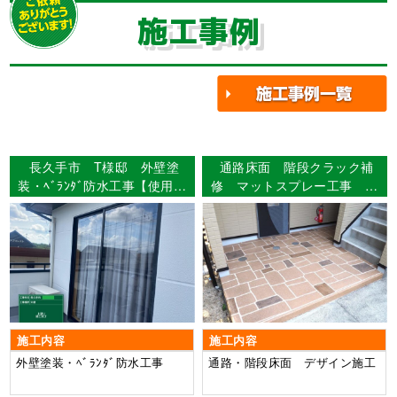
施工事例
長久手市 T様邸 外壁塗
通路床面 階段クラック補
装・ﾍﾞﾗﾝﾀﾞ防水工事【使用塗
修 マットスプレー工事 名
料】外壁：ウルトラSi
古屋市北区 アパート様
施工内容
施工内容
外壁塗装・ﾍﾞﾗﾝﾀﾞ防水工事
通路・階段床面 デザイン施工