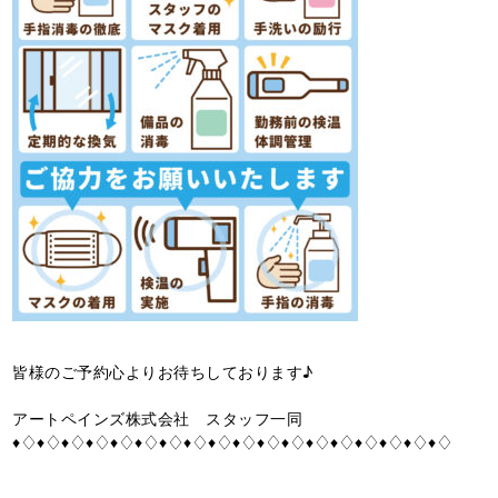
皆様のご予約心よりお待ちしております♪
アートペインズ株式会社 スタッフ一同
♦♢♦♢♦♢♦♢♦♢♦♢♦♢♦♢♦♢♦♢♦♢♦♢♦♢♦♢♦♢♦♢♦♢♦♢