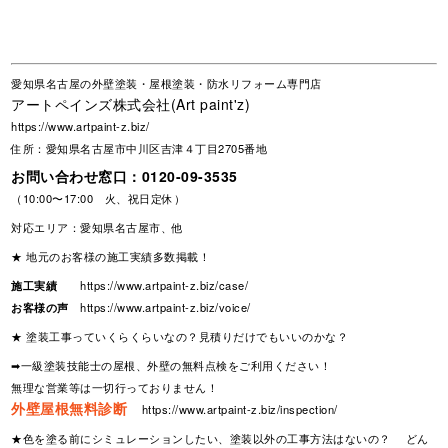
愛知県名古屋の外壁塗装・屋根塗装・防水リフォーム専門店
アートペインズ株式会社(Art paint'z)
https://www.artpaint-z.biz/
住所：愛知県名古屋市中川区吉津４丁目2705番地
お問い合わせ窓口：
0120-09-3535
（10:00〜17:00 火、祝日定休）
対応エリア：愛知県名古屋市、他
★ 地元のお客様の施工実績多数掲載！
施工実績
https://www.artpaint-z.biz/case/
お客様の声
https://www.artpaint-z.biz/voice/
★ 塗装工事っていくらくらいなの？見積りだけでもいいのかな？
➡一級塗装技能士の屋根、外壁の無料点検をご利用ください！
無理な営業等は一切行っておりません！
外壁屋根無料診断
https://www.artpaint-z.biz/inspection/
★色を塗る前にシミュレーションしたい、塗装以外の工事方法はないの？ どん