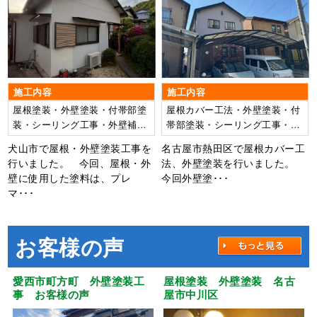
外壁：ｳﾙﾄﾗSi
料】外壁：超低汚染ﾘﾌｧｲﾝ弾
性1000MS-IR
施工内容
施工内容
屋根塗装・外壁塗装・付帯部塗
屋根カバー工法・外壁塗装・付
装・シーリング工事・外壁補修
帯部塗装・シーリング工事・ベ
工事
ランダ防水工事
犬山市で屋根・外壁塗装工事を
名古屋市熱田区で屋根カバー工
行いました。 今回、屋根・外
法、外壁塗装を行いました。
壁に使用した塗料は、プレ
今回外壁塗･･･
マ･･･
お客様の声
愛西市町方町 外壁塗装工
屋根塗装 外壁塗装 名古
事 お客様の声
屋市中川区