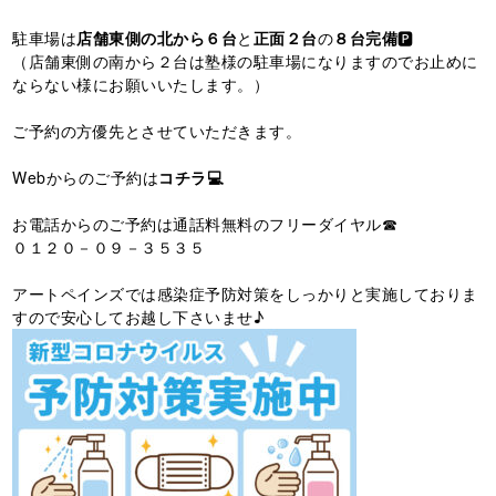
駐車場は
店舗東側の北から６台
と
正面２台
の
８台完備
🅿️
（店舗東側の南から２台は塾様の駐車場になりますのでお止めに
ならない様にお願いいたします。）
ご予約の方優先とさせていただきます。
Webからのご予約は
コチラ💻
お電話からのご予約は通話料無料のフリーダイヤル☎
０１２０－０９－３５３５
アートペインズでは感染症予防対策をしっかりと実施しておりま
すので安心してお越し下さいませ♪