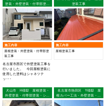
塗装・外壁塗装・付帯部塗装
塗装工事
工事 【使用塗料】屋根：シ
ャネツテックSi-JY 外壁：
スーパーラジカルシリコン
GH
施工内容
施工内容
屋根塗装・外壁塗装・付帯部塗
屋根塗装工事
装工事
名古屋市西区で外壁塗装工事を
行いました。 今回屋根塗装に
使用した塗料はシャネツテ
ッ･･･
犬山市 H様邸 屋根塗装・
名古屋市熱田区 Y様邸 屋
外壁塗装・付帯部塗装・シー
根カバー工法・外壁塗装・付
リング工事・外壁補修工事
帯部塗装・シーリング工事・
【使用塗料】屋根：ｳﾙﾄﾗSi
ベランダ防水工事 【使用塗