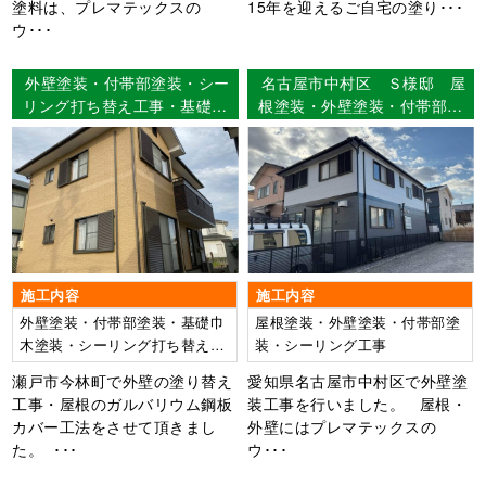
塗料は、プレマテックスの
15年を迎えるご自宅の塗り･･･
ウ･･･
外壁塗装・付帯部塗装・シー
名古屋市中村区 Ｓ様邸 屋
リング打ち替え工事・基礎巾
根塗装・外壁塗装・付帯部塗
木塗装・屋根ガルバリウム鋼
装・シーリング工事 【使用
板カバー工法工事 瀬戸市今
塗料】屋根：ウルトラ
林町 Ｎ様邸
MUKI 外壁：ウルトラMUKI
施工内容
施工内容
外壁塗装・付帯部塗装・基礎巾
屋根塗装・外壁塗装・付帯部塗
木塗装・シーリング打ち替え工
装・シーリング工事
事・屋根ガルバリウム鋼板カバ
瀬戸市今林町で外壁の塗り替え
愛知県名古屋市中村区で外壁塗
ー工法
工事・屋根のガルバリウム鋼板
装工事を行いました。 屋根・
カバー工法をさせて頂きまし
外壁にはプレマテックスの
た。 ･･･
ウ･･･