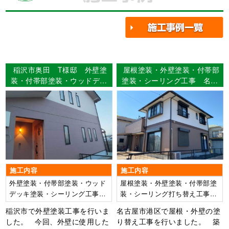
稲沢市奥田 T様邸 外壁塗
屋根塗装・外壁塗装・付帯部
装・付帯部塗装・ウッドデッ
塗装・シーリング工事 名古
キ塗装・シーリング工事・漆
屋市港区 Ｂ様邸
喰工事 【使用塗料】外壁：
ウルトラSi
施工内容
施工内容
外壁塗装・付帯部塗装・ウッド
屋根塗装・外壁塗装・付帯部塗
デッキ塗装・シーリング工事・
装・シーリング打ち替え工事・
漆喰工事
ベランダ防水
稲沢市で外壁塗装工事を行いま
名古屋市港区で屋根・外壁の塗
した。 今回、外壁に使用した
り替え工事を行いました。 築