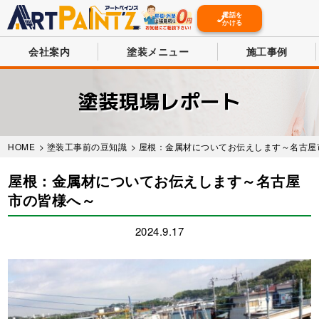
電話を
かける
会社案内
塗装メニュー
施工事例
Skip
to
塗装現場レポート
main
content
HOME
>
塗装工事前の豆知識
> 屋根：金属材についてお伝えします～名古屋
屋根：金属材についてお伝えします～名古屋
市の皆様へ～
2024.9.17