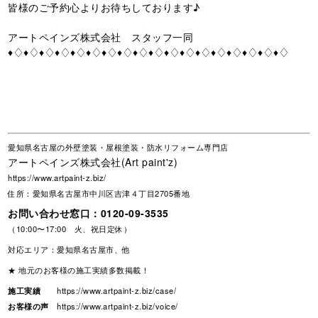
皆様のご予約心よりお待ちしております♪
アートペインズ株式会社 スタッフ一同
♦♢♦♢♦♢♦♢♦♢♦♢♦♢♦♢♦♢♦♢♦♢♦♢♦♢♦♢♦♢♦♢♦♢♦♢
愛知県名古屋の外壁塗装・屋根塗装・防水リフォーム専門店
アートペインズ株式会社(Art paint'z)
https://www.artpaint-z.biz/
住所：愛知県名古屋市中川区吉津４丁目2705番地
お問い合わせ窓口：
0120-09-3535
（10:00〜17:00 火、祝日定休）
対応エリア：愛知県名古屋市、他
★ 地元のお客様の施工実績多数掲載！
施工実績
https://www.artpaint-z.biz/case/
お客様の声
https://www.artpaint-z.biz/voice/